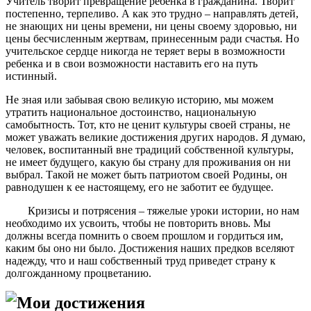
Учитель творит превращение ребенка в гражданина. Творит
постепенно, терпеливо. А как это трудно – направлять детей,
не знающих ни цены времени, ни цены своему здоровью, ни
цены бесчисленным жертвам, принесенным ради счастья. Но
учительское сердце никогда не теряет веры в возможности
ребенка и в свои возможности наставить его на путь
истинный.
Не зная или забывая свою великую историю, мы можем
утратить национальное достоинство, национальную
самобытность. Тот, кто не ценит культуры своей страны, не
может уважать великие достижения других народов. Я думаю,
человек, воспитанный вне традиций собственной культуры,
не имеет будущего, какую бы страну для проживания он ни
выбрал. Такой не может быть патриотом своей Родины, он
равнодушен к ее настоящему, его не заботит ее будущее.
Кризисы и потрясения – тяжелые уроки истории, но нам
необходимо их усвоить, чтобы не повторить вновь. Мы
должны всегда помнить о своем прошлом и гордиться им,
каким бы оно ни было. Достижения наших предков вселяют
надежду, что и наш собственный труд приведет страну к
долгожданному процветанию.
Мои достижения