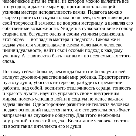
человеческое дитя не глина, из которой можно вылепить все
что угодно, и даже не мрамор, противопоставляющий
усилиям мастера неподатливость камня. Педагога можно
скорее сравнить со скульптором по дереву, осуществляющим
свой творческий замысел не вопреки материалу, а выявляя его
собственные возможности. Увидеть в сучковатой ветке голову
старика или бегущего оленя и своим усилием реализовать
этот образ — вот задача мастера и педагога. Такова же и
задача учителя увидеть даже в самом маленьком человеке
индивидуальность, найти свой особый подход к каждому
ученику. А главное-это быть «живым» во всех смыслах этого
слова.
Поэтому сейчас больше, чем когда бы то ни было учителей
волнует духовно-нравственный мир ребенка. Предотвратить
пустоту души, убогость интересов, разбудить стремление
работать над собой, воспитать отзывчивость сердца, тонкость
и красоту чувств, научить управлять своим внутренним
миром, помочь успешно войти в социум не менее важная
задача школы. Одностороннее развитие интеллекта человека
не дает оснований надеется на то, что его деятельность будет
направлена на служение обществу. Для этого необходим
внутренний этический кодекс. Воспитание человека состоит
из воспитания интеллекта его и души.