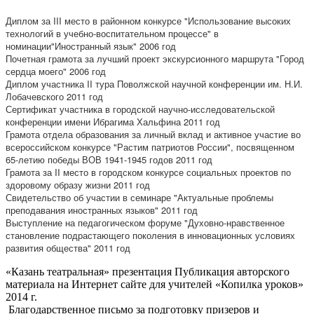
Диплом за III место в районном конкурсе "Использование высоких
технологий в учебно-воспитательном процессе" в
номинации"Иностранный язык" 2006 год
Почетная грамота за лучший проект экскурсионного маршрута "Город
сердца моего" 2006 год
Диплом участника II тура Поволжской научной конференции им. Н.И.
Лобачевского 2011 год
Сертификат участника в городской научно-исследовательской
конференции имени Ибрагима Хальфина 2011 год
Грамота отдела образования за личный вклад и активное участие во
всероссийском конкурсе "Растим патриотов России", посвященном
65-летию победы ВОВ 1941-1945 годов 2011 год
Грамота за II место в городском конкурсе социальных проектов по
здоровому образу жизни 2011 год
Свидетельство об участии в семинаре "Актуальные проблемы
преподавания иностранных языков" 2011 год
Выступление на педагогическом форуме "Духовно-нравственное
становление подрастающего поколения в инновационных условиях
развития общества" 2011 год
«Казань театральная» презентация Публикация авторского
материала на Интернет сайте для учителей «Копилка уроков»
2014 г.
Благодарственное письмо за подготовку призеров и