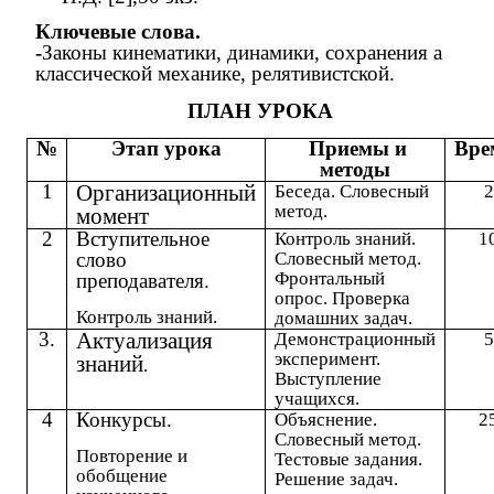
Ключевые слова.
-
Законы кинематики, динамики, сохранения а
классической механике, релятивистской.
ПЛАН УРОКА
№
Этап урока
Приемы и
Вре
методы
1
Организационный
Беседа. Словесный
2
метод.
момент
2
Вступительное
Контроль знаний.
1
слово
Словесный метод.
Фронтальный
преподавателя.
опрос. Проверка
Контроль знаний.
домашних задач.
3.
Актуализация
Демонстрационный
5
эксперимент.
знаний
.
Выступление
учащихся.
4
Конкурсы.
Объяснение.
2
Словесный метод.
Повторение и
Тестовые задания.
обобщение
Решение задач.