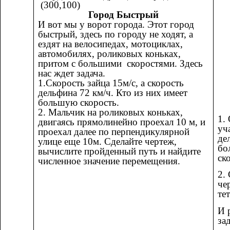
(300,100)
Город Быстрый
И вот мы у ворот города. Этот город
быстрый, здесь по городу не ходят, а
ездят на велосипедах, мотоциклах,
автомобилях, роликовых коньках,
притом с большими скоростями. Здесь
нас ждет задача.
1.Скорость зайца 15м/с, а скорость
дельфина 72 км/ч. Кто из них имеет
большую скорость.
2. Мальчик на роликовых коньках,
1.
двигаясь прямолинейно проехал 10 м, и
уч
проехал далее по перпендикулярной
де
улице еще 10м. Сделайте чертеж,
бо
вычислите пройденный путь и найдите
ск
численное значение перемещения.
2.
че
те
И 
за