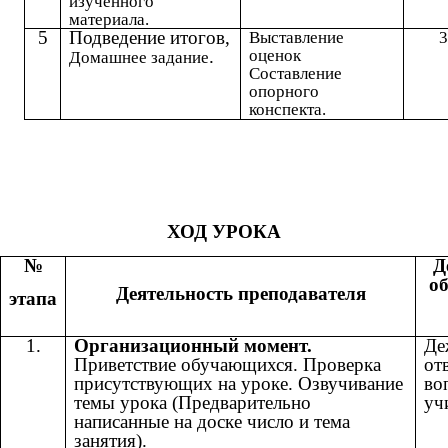
изученного
материала.
5
Подведение итогов,
Выставление
3
.
оценок
Домашнее задание
Составление
опорного
конспекта.
ХОД УРОКА
№
Д
о
Деятельность преподавателя
этапа
1.
Организационный момент.
Де
Приветствие обучающихся. Проверка
от
присутствующих на уроке. Озвучивание
во
темы урока (Предварительно
уч
написанные на доске число и тема
занятия).