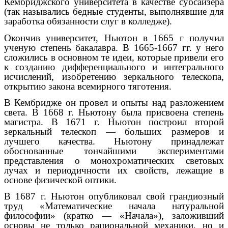
Кембриджского университета в качестве субсайзера
(так назывались бедные студенты, выполнявшие для
заработка обязанности слуг в колледже).
Окончив университет, Ньютон в 1665 г получил
ученую степень бакалавра. В 1665-1667 гг. у него
сложились в основном те идеи, которые привели его
к созданию дифференциального и интегрального
исчислений, изобретению зеркального телескопа,
открытию закона всемирного тяготения.
В Кембридже он провел и опыты над разложением
света. В 1668 г. Ньютону была присвоена степень
магистра. В 1671 г. Ньютон построил второй
зеркальный телескоп — больших размеров и
лучшего качества. Ньютону принадлежат
обоснованные тончайшими экспериментами
представления о монохроматических световых
лучах и периодичности их свойств, лежащие в
основе физической оптики.
В 1687 г. Ньютон опубликовал свой грандиозный
труд «Математические начала натуральной
философии» (кратко — «Начала»), заложивший
основы не только рациональной механики, но и