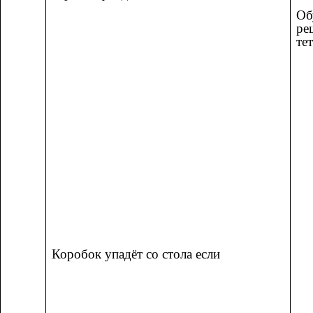
Об
ре
те
Коробок упадёт со стола если