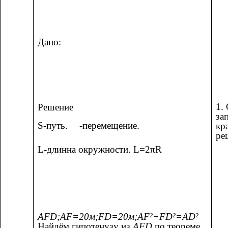
Дано:
1.
Решение
за
S-путь.
-перемещение.
кр
ре
L-длинна окружности. L=2πR
AFD;AF=20м;FD=20м;AF²+FD²=AD²
Найдём гипотенузу из
AFD
по теореме