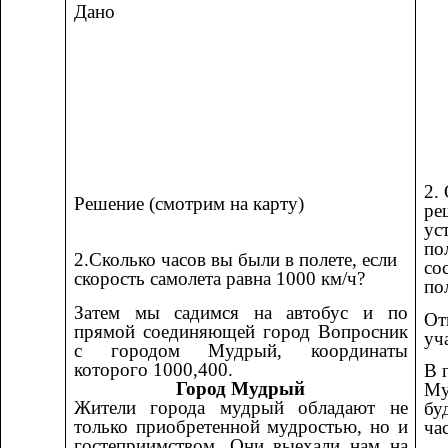
Дано
2.
Решение (смотрим на карту)
ре
ус
по
2.Сколько часов вы были в полете, если
со
скорость самолета равна 1000 км/ч?
по
Затем мы садимся на автобус и по
От
прямой соединяющей город Вопросник
уч
с городом Мудрый, координаты
которого 1000,400.
В 
Город Мудрый
Му
Жители города мудрый обладают не
бу
только приобретенной мудростью, но и
час
гостеприимством. Они выехали нам на