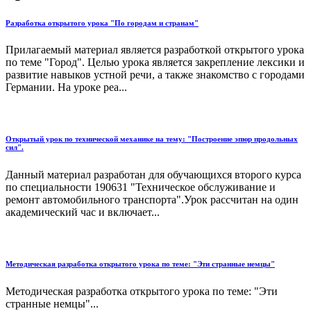
Разработка открытого урока "По городам и странам"
Прилагаемый материал является разработкой открытого урока
по теме "Город". Целью урока является закрепление лексики и
развитие навыков устной речи, а также знакомство с городами
Германии. На уроке реа...
Открытый урок по технической механике на тему: "Построение эпюр продольных
сил".
Данный материал разработан для обучающихся второго курса
по специальности 190631 "Техническое обслуживание и
ремонт автомобильного транспорта".Урок рассчитан на один
академический час и включает...
Методическая разработка открытого урока по теме: "Эти странные немцы"
Методическая разработка открытого урока по теме: "Эти
странные немцы"...