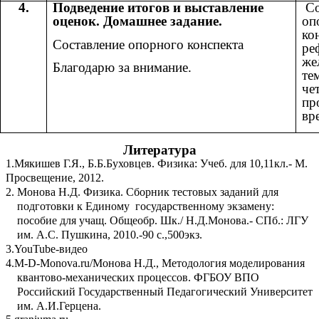
4.
Подведение итогов и выставление
Со
оценок. Домашнее задание.
оп
ко
Составление опорного конспекта
ре
же
Благодарю за внимание.
те
че
пр
вр
Литература
1.Мякишев Г.Я., Б.Б.Буховцев. Физика: Учеб. для 10,11кл.- М.
Просвещение, 2012.
2. Монова Н.Д. Физика. Сборник тестовых заданий для
подготовки к Единому государственному экзамену:
пособие для учащ. Общеобр. Шк./ Н.Д.Монова.- СПб.: ЛГУ
им. А.С. Пушкина, 2010.-90 с.,500экз.
3.YouTube-видео
4.M-D-Monova.ru/Монова Н.Д., Методология моделирования
квантово-механических процессов. ФГБОУ ВПО
Российский Государственный Педагогический Университет
им. А.И.Герцена.