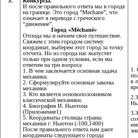
3.
Конкурсы.
И после правильного ответа мы в городе
на границе. Это город “Mechane”, что
означает в переводе с греческого
“движение”.
Город «Mёchanё»
Отсюда мы и начнем свое путешествие.
Свяжем с этим городом систему
координат, выберем этот город за точку
отсчета. Но из города нас выпустят
только при одном условии, если мы
ответим на три вопроса
1.
1. В чем заключается основная задача
по
механики.
в 
2. Сформулируйте основные законы
вр
механики
3. Кто является основоположником
2.
классической механики.
Нь
4. Биография И. Ньютона
(Приложение1)
3.
5. Координаты столицы страны
со
механики г. Ньютон (-100,1400)
им
После правильного ответа нам дают
эн
координаты следующего города