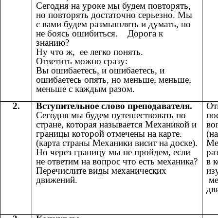
Сегодня на уроке мы будем повторять,
но повторять достаточно серьезно. Мы
с вами будем размышлять и думать, но
не боясь ошибиться. Дорога к
знанию?
Ну что ж, ее легко понять.
Ответить можно сразу:
Вы ошибаетесь, и ошибаетесь, и
ошибаетесь опять, но меньше, меньше,
меньше с каждым разом.
2.
Вступительное слово преподавателя.
От
Сегодня мы будем путешествовать по
по
стране, которая называется Механикой и
во
границы которой отмечены на карте.
(н
(карта страны Механики висит на доске).
Ме
Но через границу мы не пройдем, если
ра
не ответим на вопрос что есть механика?
в 
Перечислите виды механических
из
движений.
ме
дв