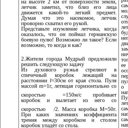
на высоте 2 км от поверхности земли,
са
летчик заметил, что близ его лица
мо
движется какой-то легкий предмет.
сл
Думая что это насекомое, летчик
от
проворно схватил его рукой.
ле
Представьте изумление летчика, когда
бу
оказалось, что он поймал германскую
не
боевую пулю! Возможно ли такое? Если
дв
возможно, то когда и как?
з
ни
2.Жители города Мудрый предложили
то
решить следующую задачу
е
Из духового ружья стреляют в
о
спичечный коробок лежащий на
пе
расстоянии
l
=30см от края стола. Пуля
пу
массой m=1г, летящая горизонтально со
о
на
скоростью
=150м/с пробивает
П
коробок и вылетает из него со
ле
са
скоростью
/2. Масса коробка М=50г.
на
При каких значениях коэффициента
са
трения между коробком и столом
на
коробок упадёт со стола.