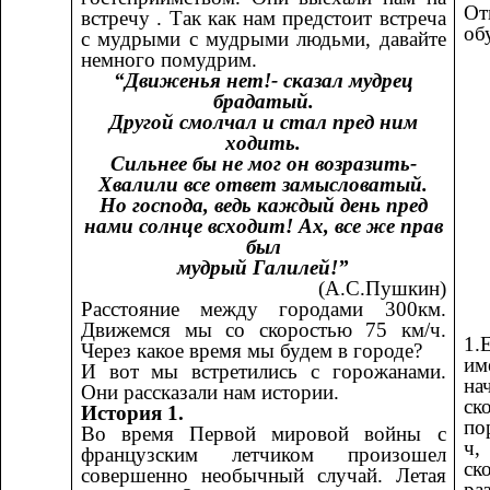
От
встречу . Так как нам предстоит встреча
об
с мудрыми с мудрыми людьми, давайте
немного помудрим.
“Движенья нет!- сказал мудрец
брадатый.
Другой смолчал и стал пред ним
ходить.
Сильнее бы не мог он возразить-
Хвалили все ответ замысловатый.
Но господа, ведь каждый день пред
нами солнце всходит! Ах, все же прав
был
мудрый Галилей!”
(А.С.Пушкин)
Расстояние между городами 300км.
Движемся мы со скоростью 75 км/ч.
1
Через какое время мы будем в городе?
им
И вот мы встретились с горожанами.
на
Они рассказали нам истории.
ск
История 1.
по
Во время Первой мировой войны с
ч
французским летчиком произошел
ск
совершенно необычный случай. Летая
ра