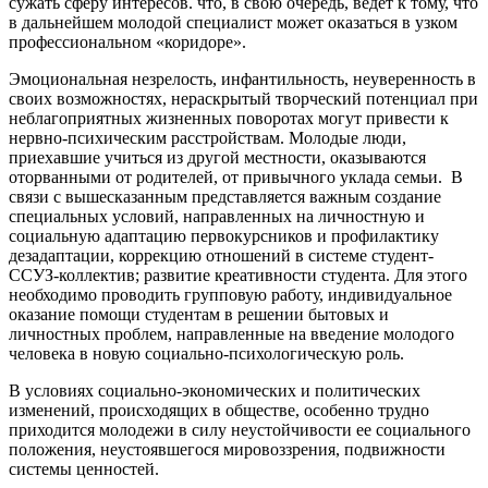
сужать сферу интересов. что, в свою очередь, ведет к тому, что
в дальнейшем молодой специалист может оказаться в узком
профессиональном «коридоре».
Эмоциональная незрелость, инфантильность, неуверенность в
своих возможностях, нераскрытый творческий потенциал при
неблагоприятных жизненных поворотах могут привести к
нервно-психическим расстройствам. Молодые люди,
приехавшие учиться из другой местности, оказываются
оторванными от родителей, от привычного уклада семьи. В
связи с вышесказанным представляется важным создание
специальных условий, направленных на личностную и
социальную адаптацию первокурсников и профилактику
дезадаптации, коррекцию отношений в системе студент-
ССУЗ-коллектив; развитие креативности студента. Для этого
необходимо проводить групповую работу, индивидуальное
оказание помощи студентам в решении бытовых и
личностных проблем, направленные на введение молодого
человека в новую социально-психологическую роль.
В условиях социально-экономических и политических
изменений, происходящих в обществе, особенно трудно
приходится молодежи в силу неустойчивости ее социального
положения, неустоявшегося мировоззрения, подвижности
системы ценностей.