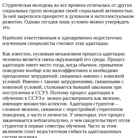
Студенческая молодежь во все времена отличалась от других
социальных групп молодежи своей социальной активностью.
За ней закрепился приоритет в духовном и интеллектуальном
развитии. Однако сегодня лишь условно можно утверждать
это.
Наиболее ответственным и одновременно недостаточно
изученным специалисты считают этап адаптации.
Как известно, пусковым механизмом процесса адаптации
человека является смена окружающей его среды. Процесс
адаптации имеет место тогда, когда обычное, привычное
поведение вообще или малоэффективно и необходимо
преодоление затруднений, связанных именно с новизной
условий. Именно с такими затруднениями, связанными с
новизной условий, сталкивается бывший школьник при
поступлении в ССУЗ. Поэтому процесс адаптации к
обучению в ССУЗ-е можно рассматривать как явление,
имеющее множество аспектов. Адаптация студентов –
сложное явление, связанное с перестройкой стереотипов
поведения, а часто и личности. У некоторых этот процесс
заканчивается неблагополучно, о чем свидетельствует отсев
студентов в первые семестры обучения. Часто за этим
явлением стоит недостаточная гибкость адаптационных
систем человека.