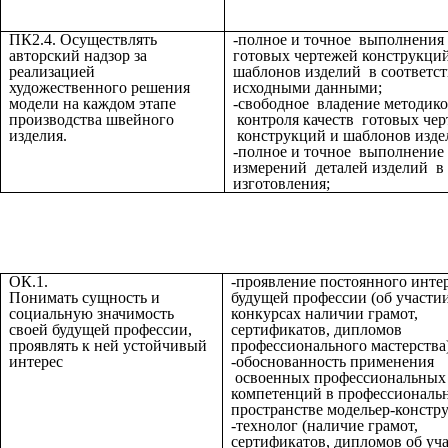
ПК2.4. Осуществлять
-полное и точное выполнения
авторский надзор за
готовых чертежей конструкци
реализацией
шаблонов изделий в соответст
художественного решения
исходными данными;
модели на каждом этапе
-свободное владение методик
производства швейного
контроля качеств готовых че
изделия.
конструкций и шаблонов изде
-полное и точное выполнение
измерений деталей изделий в
изготовления;
ОК.1.
-проявление постоянного интер
Понимать сущность и
будущей профессии (об участи
социальную значимость
конкурсах наличии грамот,
своей будущей профессии,
сертификатов, дипломов
проявлять к ней устойчивый
профессионального мастерства)
интерес
-обоснованность применения
освоенных профессиональных
компетенций в профессиональ
пространстве модельер-констр
-технолог (наличие грамот,
сертификатов, дипломов об уч