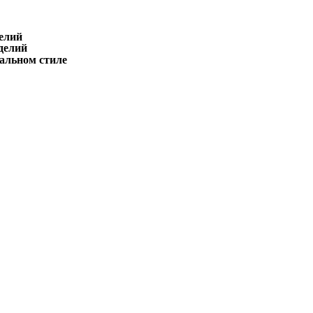
елий
делий
льном стиле