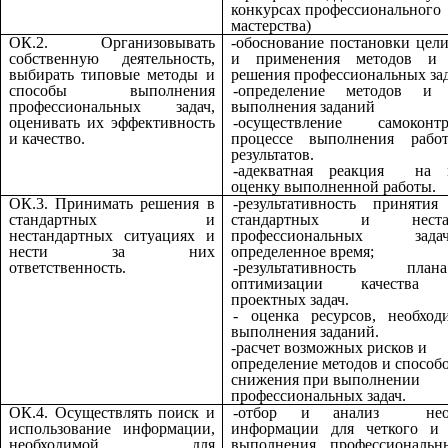
конкурсах профессионального
мастерства)
ОК.2. Организовывать
-обоснование постановки цел
собственную деятельность,
и применения методов и 
выбирать типовые методы и
решения профессиональных за
способы выполнения
-определение методов и 
профессиональных задач,
выполнения заданий
оценивать их эффективность
-осуществление самокон
и качество.
процессе выполнения раб
результатов.
-адекватная реакция на
оценку выполненной работы.
ОК.3. Принимать решения в
-результативность приняти
стандартных и
стандартных и нестан
нестандартных ситуациях и
профессиональных за
нести за них
определенное время;
ответственность.
-результативность п
оптимизации качества 
проектных задач.
- оценка ресурсов, необхо
выполнения заданий.
-расчет возможных рисков и
определение методов и способ
снижения при выполнении
профессиональных задач.
ОК.4. Осуществлять поиск и
-отбор и анализ необ
использование информации,
информации для четкого и 
необходимой для
выполнения профессиональн