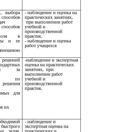
и, выбора
- наблюдение и оценка на
способов
практических занятиях,
дач
при выполнении работ
способов
учебной и
производственной
троля в
практик.
оты и ее
- наблюдение и оценка
работ учащихся
 внешнюю
я решений
-наблюдение и экспертная
дартных
оценка на практических
дач за
занятиях, при
выполнении работ
лана по
учебной и
решения
производственной
практик.
димых для
ов их
ходимой
-
наблюдение и
быстрого
экспертная оценка на
ых задач,
практических и