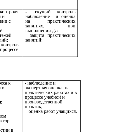
 контроля
- текущий контроль
й и
наблюдение и оценка
вии с
на практических
занятиях, при
ой
выполнении д\з
ртежей
- защита практических
лий;
занятий;
 контроля
 процессе
еса к
- наблюдение и
и в
экспертная оценка на
практических работах и в
процессе учебной и
;
производственной
практик;
- оценка работ учащихся.
ном
уктор
астии в