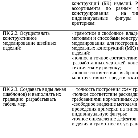
конструкций (БК) изделий. Р
ассортимента по разным м
конструирования на ти
индивидуальные фигуры 
критериям;
ПК 2.2.
Осуществлять
- грамотное и свободное влад
конструктивное
методами и способами констр
моделирование швейных
моделирования для построени
изделий;
модельных конструкций (МК)
изделий;
-полное и точное соответствие
разработанных чертежей кон
техническому рисунку;
-полное соответствие выбран
конструктивных средств эскиз
ПК 2.3. Создавать виды лекал
- -точность построения схем г
(шаблонов) и выполнять их
-полное соответствие раскладк
градацию, разрабатывать
требованиями нормативных до
табель мер;
-свободное владение методами
проведения примерки на типо
индивидуальную фигуры;
-точное определение дефектов
изделия и грамотное их устран