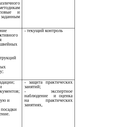
азличного
етодикам
повые и
заданным
ение
- текущий контроль
уктивного
я
 швейных
струкций
ных
у;
радации;
- защита практических
и
занятий;
кументов;
- экспертное
наблюдение и оценка
вую и
на практических
занятиях,
 посадки
ение.