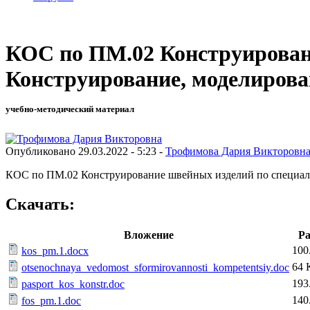
КОС по ПМ.02 Конструировани
Конструирование, моделирова
учебно-методический материал
Опубликовано 29.03.2022 - 5:23 -
Трофимова Дария Викторовн
КОС по ПМ.02 Конструирование швейных изделий по специаль
Скачать:
Вложение
Ра
100
kos_pm.1.docx
64 
otsenochnaya_vedomost_sformirovannosti_kompetentsiy.doc
193
pasport_kos_konstr.doc
140
fos_pm.1.doc