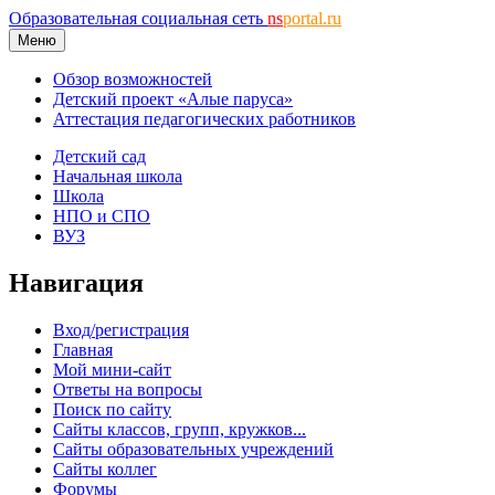
Образовательная социальная сеть
ns
portal.ru
Меню
Обзор возможностей
Детский проект «Алые паруса»
Аттестация педагогических работников
Детский сад
Начальная школа
Школа
НПО и СПО
ВУЗ
Навигация
Вход/регистрация
Главная
Мой мини-сайт
Ответы на вопросы
Поиск по сайту
Сайты классов, групп, кружков...
Сайты образовательных учреждений
Сайты коллег
Форумы