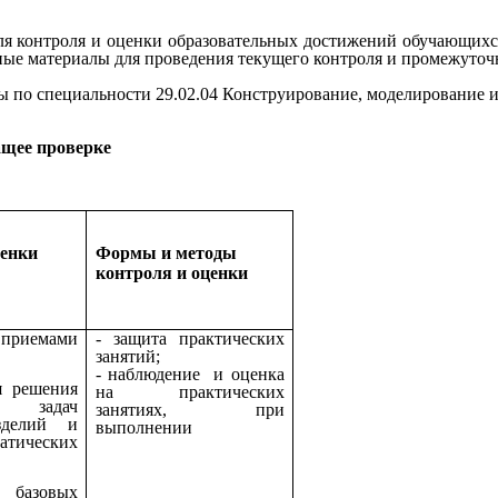
значены для контроля и оценки образовательных до
ые материалы для проведения текущего контроля и промежуточн
ы по специальности 29.02.04 Конструирование, моделирование 
ащее проверке
ценки
Формы и методы
контроля и оценки
приемами
- защита практических
занятий;
- наблюдение и оценка
я решения
на практических
 задач
занятиях, при
изделий и
выполнении
атических
базовых