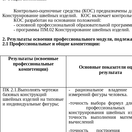
Контрольно-оценочные средства (КОС) предна
Конструирование швейных изделий.
КОС включает контрольн
КОС разработан на основании положений:
- основной профессиональной образовательной программ
- программы ПМ.02 Конструирование швейных изделий.
2. Результаты освоения профессионального модуля, подлеж
2.1 Профессиональные и общие компетенции:
Результаты (освоенные
профессиональные
Основные показатели о
компетенции)
результата
ПК 2.1.Выполнять чертежи
- рациональное владение 
базовых конструкций
измерений фигуры человека.
швейных изделий на типовые
-точность выбора формул дл
и индивидуальные фигуры;
профессиональных
конструирования швейных 
точность выполнения матем
вычислений
-точность построения 