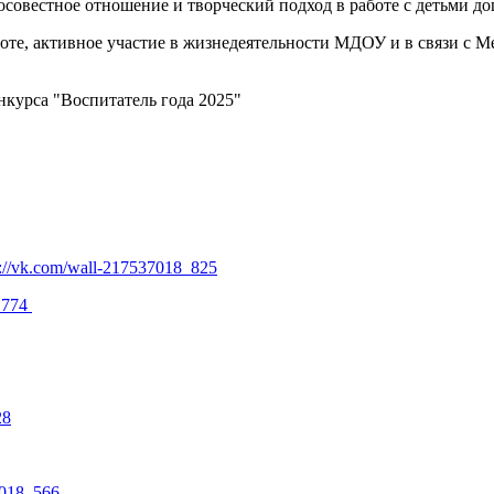
осовестное отношение и творческий подход в работе с детьми до
работе, активное участие в жизнедеятельности МДОУ и в связи 
нкурса "Воспитатель года 2025"
s://vk.com/wall-217537018_825
8_774
28
7018_566