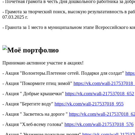
- Почетная грамота в честь Дня дошкольного работника за добр
- Грамота за творческий поиск, высокую результативность в 
07.03.2025 г.
- Граиота за 1 место в муниципальном этапе Всероссийского ко
Моё портфолио
Принимаю активное участие в акциях!
- Акция "Волонтеры.Плетение сетей. Подарки для солдат"
http
- Акция "Покормите птиц зимой"
https://vk.com/wall-21753701
- Акция " Добрые крышечки"
https://vk.com/wall-217537018_652
- Акция "Берегите воду"
https://vk.com/wall-217537018_955
- Акция " Засветись на дороге "
https://vk.com/wall-217537018_6
- Акция "Хлеб-всему голова"
https://vk.com/wall-217537018_576
- Акция " Уважение пожилым людям"
https://vk.com/wall-21753