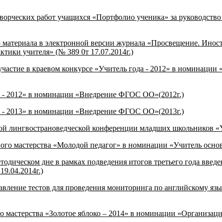
творческих работ учащихся «Портфолио ученика» за руководст
 материала в электронной версии журнала «Просвещение. Иност
тики учителя» (№ 389 0т 17.07.2014г.)
частие в краевом конкурсе «Учитель года - 2012» в номинации 
о - 2012» в номинации «Внедрение ФГОС ОО»(2012г.)
о - 2013» в номинации «Внедрение ФГОС ОО»(2013г.)
нной лингвострановедческой конференции младших школьников «
ого мастерства «Молодой педагог» в номинации «Учитель основ
етодическом дне в рамках подведения итогов третьего года вве
9.04.2014г.)
авление тестов для проведения мониторинга по английскому язы
о мастерства «Золотое яблоко – 2014» в номинации «Организа