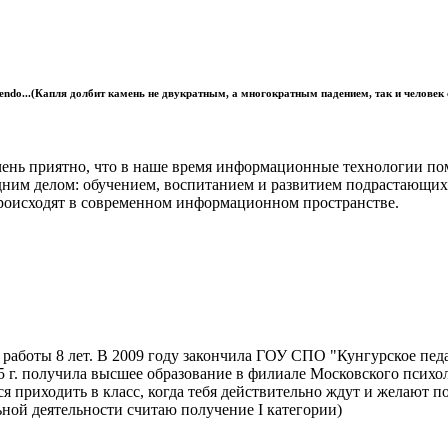
epe legendo...(Капля долбит камень не двукратным, а многократным падением, так и челов
Очень приятно, что в наше время информационные технологии п
м делом: обучением, воспитанием и развитием подрастающих по
 происходят в современном информационном пространстве.
ты 8 лет. В 2009 году закончила ГОУ СПО "Кунгурское педаг
5 г. получила высшее образование в филиале Московского психо
 приходить в класс, когда тебя действительно ждут и желают п
ой деятельности считаю получение I категории)