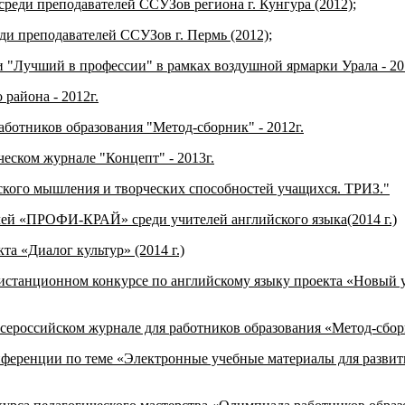
среди преподавателей ССУЗов региона г. Кунгура (2012);
еди преподавателей ССУЗов г. Пермь (2012);
и "Лучший в профессии" в рамках воздушной ярмарки Урала - 20
района - 2012г.
аботников образования "Метод-сборник" - 2012г.
еском журнале "Концепт" - 2013г.
ского мышления и творческих способностей учащихся. ТРИЗ."
ей «ПРОФИ-КРАЙ» среди учителей английского языка(2014 г.)
а «Диалог культур» (2014 г.)
истанционном конкурсе по английскому языку проекта «Новый ур
сероссийском журнале для работников образования «Метод-сборни
нференции по теме «Электронные учебные материалы для развит