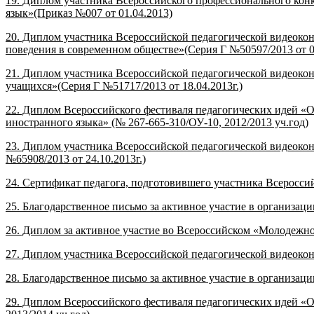
19. Диплом участника Всероссийского профессионального кон
язык»(Приказ №007 от 01.04.2013)
20. Диплом участника Всероссийской педагогической видеоко
поведения в современном обществе»(Серия Г №50597/2013 от 01
21. Диплом участника Всероссийской педагогической видеоко
учащихся»(Серия Г №51717/2013 от 18.04.2013г.)
22. Диплом Всероссийского фестиваля педагогических идей «О
иностранного языка» (№ 267-665-310/ОУ-10, 2012/2013 уч.год)
23. Диплом участника Всероссийской педагогической видеоко
№65908/2013 от 24.10.2013г.)
24. Сертификат педагога, подготовившего участника Всероссий
25. Благодарственное письмо за активное участие в организац
26. Диплом за активное участие во Всероссийском «Молодежно
27. Диплом участника Всероссийской педагогической видеокон
28. Благодарственное письмо за активное участие в организа
29. Диплом Всероссийского фестиваля педагогических идей «О