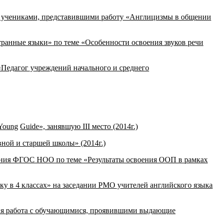
во учениками, представившими работу «Англицизмы в общении
ранные языки» по теме «Особенности освоения звуков речи
«Педагог учреждений начального и среднего
Young
Guide
», занявшую
III
место (2014г.)
ной и старшей школы» (2014г.)
дения ФГОС НОО по теме «Результаты освоения ООП в рамках
ку в 4 классах» на заседании РМО учителей английского языка
ция работа с обучающимися, проявившими выдающие