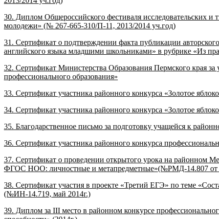
2013/2014 уч.год)
30. Диплом Общероссийского фестиваля исследовательских и 
молодежи» (№ 267-665-310/П-11, 2013/2014 уч.год)
31. Сертификат о подтверждении факта публикации авторского
английского языка младшими школьниками» в рубрике «Из прак
32. Сертификат Министерства Образования Пермского края за у
профессионального образования»
33. Сертификат участника районного конкурса «Золотое яблок
34. Сертификат участника районного конкурса «Золотое яблок
35. Благодарственное письмо за подготовку учащейся к райо
36. Сертификат участника районного конкурса профессиональн
37. Сертификат о проведении открытого урока на районном М
ФГОС НОО: личностные и метапредметные»(№РМД-14.807 от 1
38. Сертификат участия в проекте «Третий ЕГЭ» по теме «Сост
(№ИН-14.719, май 2014г.)
39. Диплом за
III
место в районном конкурсе профессиональног