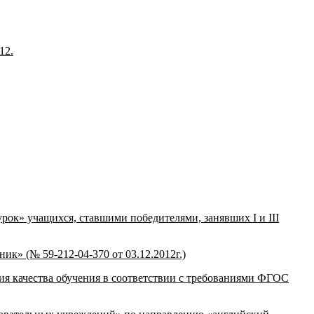
12.
ок» учащихся, ставшими победителями, занявших I и III
к» (№ 59-212-04-370 от 03.12.2012г.)
ия качества обучения в соответствии с требованиями ФГОС