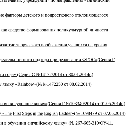
азовательных учреждений» по направлению «английский
ие факторы детского и подросткового отклоняющегося
 как средство формирования поликультурной личности
азвитие творческого воображения учащихся на уроках
-деятельностного подхода при реализации ФГОС»(Серия Г
о года» (Серия С №14172/2014 от 30.01.2014г.)
у языку «
Rainbow
»(№
k
-1472250 от 08.02.2014)
 во внеурочное время»(Серия Г №103340/2014 от 01.05.2014г.)
у «
The
First
Steps
in
the
English
Ladder
»(№ 1698479 от 07.05.2014)
и в обучении английскому языку» (№ 267-665-310/ОУ-11,