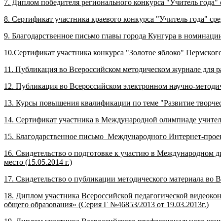
7. Диплом победителя регионального конкурса "Учитель года" 
8. Сертификат участника краевого конкурса "Учитель года" ср
9. Благодарственное письмо главы города Кунгура в номинаци
10.Сертификат участника конкурса "Золотое яблоко" Пермского 
11. Публикация во Всероссийском методическом журнале для р
12. Публикация во Всероссийском электронном научно-методич
13. Курсы повышения квалификации по теме "Развитие творче
14. Сертификат участника в Международной олимпиаде учител
15. Благодарственное письмо Международного Интернет-проект
16. Свидетельство о подготовке к участию в Международном д
место (15.05.2014 г.)
17. Свидетельство о публикации методического материала во В
18. Диплом участника Всероссийской педагогической видеоко
общего образования» (Серия Г №46853/2013 от 19.03.2013г.)