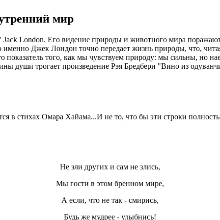
нутренний мир
s" Jack London. Его видение природы и животного мира поражаю
именно Джек Лондон точно передает жизнь природы, что, читая,
то показатель того, как мы чувствуем природу: мы сильны, но н
убины души трогает произведение Рэя Бредбери "Вино из одуванч
я в стихах Омара Хайама...И не то, что бы эти строки полностью
Не зли других и сам не злись,
Мы гости в этом бренном мире,
А если, что не так - смирись,
Будь же мудрее - улыбнись!