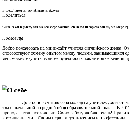
https://nsportal.ru/tatianastarikovaet
Поделиться:
Gutta cavat lapidem, non bis, sed saepe cadendo: Sic homo fit sapiens non bis, sed sa
Пословица
Добро пожаловать на мини-сайт учителя английского языка! 
способствуют обмену опытом между людьми, занимающихся одни
мы сможем научить, если не будем знать, какие новые веяния
О себе
До сих пор считаю себя молодым учителем, хотя стаж рабо
языка начальной и средней общеобразовательной школы. В 201
преподаватель психологии. Свою работу люблю очень! Нравится
восхищенными... Своим первым достижением в профессиональн