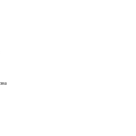
й
зна