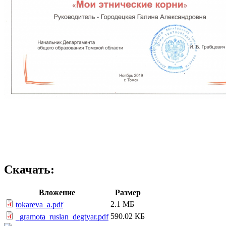
Скачать:
Вложение
Размер
2.1 МБ
tokareva_a.pdf
590.02 КБ
_gramota_ruslan_degtyar.pdf