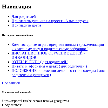
Навигация
Для родителей
Пригласить ученика на проект «Алые паруса»
Пригласить друга
Последние записи в блоге
Компьютерные игры : вред или польза ? (рекомендации
к классному часу и родительскому собранию )
ДИСТАНЦИОННОЕ ОБУЧЕНИЕ ДЕТЕЙ -
ИНВАЛИДОВ
"ОТЕЦ И СЫН" ( для родителей )
Цитаты и афоризмы о детях ( для родителей )
ПОЛОЖЕНИЕ о введении делового стиля одежды ( для
родителей и учащихся )
Все записи
Ссылка на мой мини-сайт:
https://nsportal.ru/zheleznova-natalya-georgievna
Поделиться: