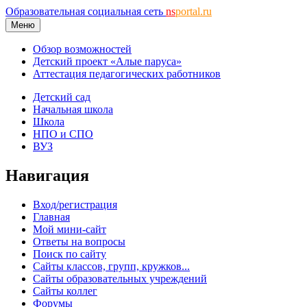
Образовательная социальная сеть
ns
portal.ru
Меню
Обзор возможностей
Детский проект «Алые паруса»
Аттестация педагогических работников
Детский сад
Начальная школа
Школа
НПО и СПО
ВУЗ
Навигация
Вход/регистрация
Главная
Мой мини-сайт
Ответы на вопросы
Поиск по сайту
Сайты классов, групп, кружков...
Сайты образовательных учреждений
Сайты коллег
Форумы