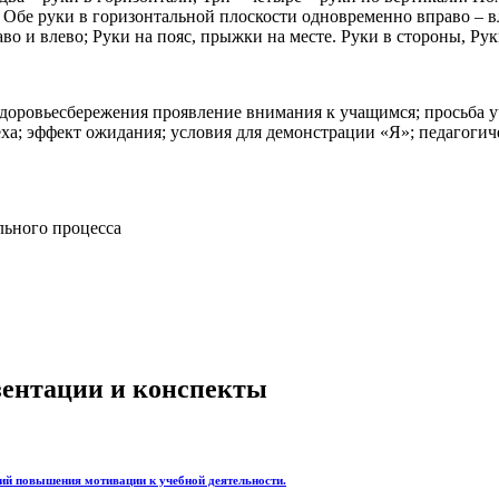
я : Обе руки в горизонтальной плоскости одновременно вправо 
аво и влево; Руки на пояс, прыжки на месте. Руки в стороны, Р
здоровьесбережения проявление внимания к учащимся; просьба уч
ха; эффект ожидания; условия для демонстрации «Я»; педагогич
ельного процесса
езентации и конспекты
вий повышения мотивации к учебной деятельности.