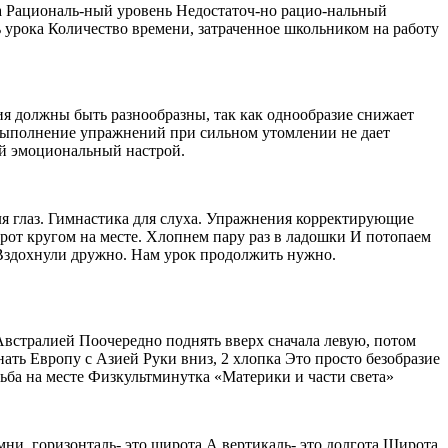
а Рациональ-ный уровень Недостаточ-но рацио-нальный
 урока Количество времени, затраченное школьником на работу
ия должны быть разнообразны, так как однообразие снижает
, выполнение упражнений при сильном утомлении не дает
й эмоциональный настрой.
ля глаз. Гимнастика для слуха. Упражнения корректирующие
рот кругом на месте. Хлопнем пару раз в ладошки И потопаем
 Вздохнули дружно. Нам урок продолжить нужно.
встралией Поочередно поднять вверх сначала левую, потом
ть Европу с Азией Руки вниз, 2 хлопка Это просто безобразие
одьба на месте Физкультминутка «Материки и части света»
мни, горизонталь- это широта А вертикаль- это долгота Широта