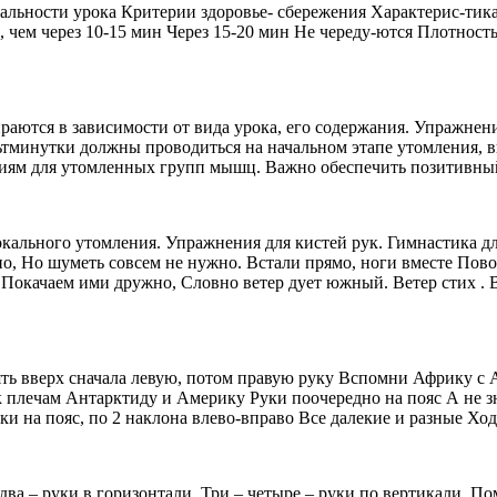
альности урока Критерии здоровье- сбережения Характерис-тик
чем через 10-15 мин Через 15-20 мин Не череду-ются Плотность
аются в зависимости от вида урока, его содержания. Упражнен
культминутки должны проводиться на начальном этапе утомления
ениям для утомленных групп мышц. Важно обеспечить позитивны
кального утомления. Упражнения для кистей рук. Гимнастика д
о, Но шуметь совсем не нужно. Встали прямо, ноги вместе Пово
, Покачаем ими дружно, Словно ветер дует южный. Ветер стих .
 вверх сначала левую, потом правую руку Вспомни Африку с А
 плечам Антарктиду и Америку Руки поочередно на пояс А не зна
уки на пояс, по 2 наклона влево-вправо Все далекие и разные Х
ва – руки в горизонтали, Три – четыре – руки по вертикали. По