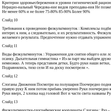
Критерии здоровьесбережения и уровни гигиенической рацион
Нерацио-нальный Чередова-ние видов преподава-ния Не позже, 
Не менее 60% и не более 75-80% 85-90% Более 90%
Слайд 10
Требования к проведению физкультминуток : Комплексы подбир
интерес к ним, а следовательно, и их результативность. Физ
желаемого результата. Предпочтение нужно отдавать упражн
Слайд 11
Виды физкультминуток : Упражнения для снятия общего или ло
осанку. Дыхательная гимнастика « Из-за парт мы выйдем дружн
немножко. А теперь представим детки, Будто руки наши ветки
Подравнялись, тихо сели И на доску посмотрели ».
Слайд 12
Слоганы Движения Посмотри на полушария Поочередно поднять
правую руку К ним потом прибавь уверенно Руки поочередно к
Руки вверх, 2 хлопка над головой Вот и части света названы Р
Слайд 13
Физкультминутки-географические координаты Слоганы : Раз – д