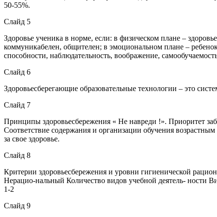
50-55%.
Слайд 5
Здоровье ученика в норме, если: в физическом плане – здоровье
коммуникабелен, общителен; в эмоциональном плане – ребенок
способности, наблюдательность, воображение, самообучаемость
Слайд 6
Здоровьесберегающие образовательные технологии – это систе
Слайд 7
Принципы здоровьесбережения « Не навреди !». Приоритет забо
Соответствие содержания и организации обучения возрастным
за свое здоровье.
Слайд 8
Критерии здоровьесбережения и уровни гигиенической рацион
Нерацио-нальный Количество видов учебной деятель- ности Вид
1-2
Слайд 9