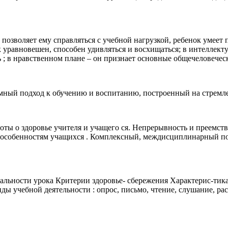
 позволяет ему справляться с учебной нагрузкой, ребенок умеет 
 уравновешен, способен удивляться и восхищаться; в интеллек
 ; в нравственном плане – он признает основные общечеловечес
мный подход к обучению и воспитанию, построенный на стремле
ты о здоровье учителя и учащего ся. Непрерывность и преемств
 особенностям учащихся . Комплексный, междисциплинарный подх
альности урока Критерии здоровье- сбережения Характерис-тик
ы учебной деятельности : опрос, письмо, чтение, слушание, рас