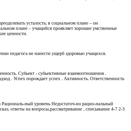
преодолевать усталость; в социальном плане – он
туальном плане – учащийся проявляет хорошие умственные
кие ценности.
нии педагога не нанести ущерб здоровью учащихся.
енность. Субьект - субьективные взаимоотношения .
од . Успех порождает успех . Активность. Ответственность
а Рациональ-ный уровень Недостаточ-но рацио-нальный
сказ, ответы на вопросы,рассматривание , списывание 4-7 2-3