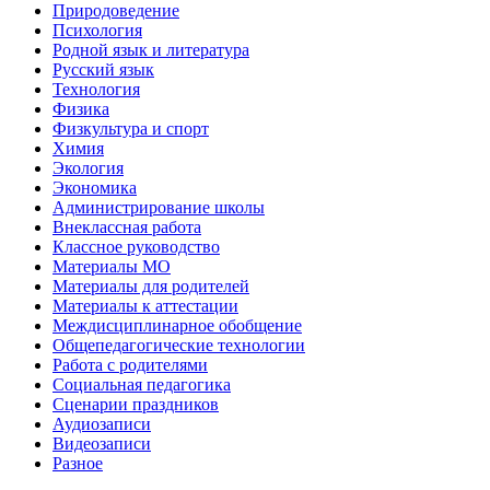
Природоведение
Психология
Родной язык и литература
Русский язык
Технология
Физика
Физкультура и спорт
Химия
Экология
Экономика
Администрирование школы
Внеклассная работа
Классное руководство
Материалы МО
Материалы для родителей
Материалы к аттестации
Междисциплинарное обобщение
Общепедагогические технологии
Работа с родителями
Социальная педагогика
Сценарии праздников
Аудиозаписи
Видеозаписи
Разное