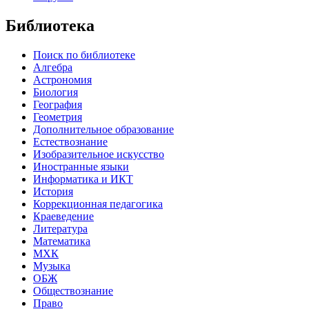
Библиотека
Поиск по библиотеке
Алгебра
Астрономия
Биология
География
Геометрия
Дополнительное образование
Естествознание
Изобразительное искусство
Иностранные языки
Информатика и ИКТ
История
Коррекционная педагогика
Краеведение
Литература
Математика
МХК
Музыка
ОБЖ
Обществознание
Право