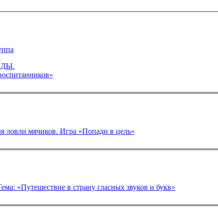
уппа
ДЫ.
воспитанников»
ля ловли мячиков. Игра «Попади в цель»
ию речи в средней группе Тема: «Путешествие в страну гласных звуков и букв»