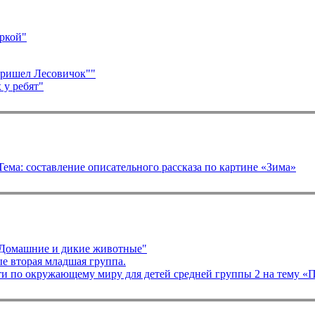
ркой"
пришел Лесовичок""
 у ребят"
тию речи в старшей группе Тема: составление описательного рассказа по картине «Зима»
Домашние и дикие животные"
 вторая младшая группа.
ти по окружающему миру для детей средней группы 2 на тему «