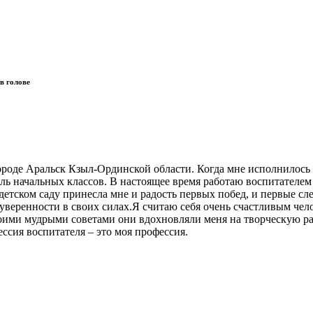
в голове
городе Аральск Кзыл-Ординской области. Когда мне исполнилось 2
ль начальных классов. В настоящее время работаю воспитателе
 детском саду принесла мне и радость первых побед, и первые 
уверенности в своих силах.Я считаю себя очень счастливым чело
ми мудрыми советами они вдохновляли меня на творческую работ
ессия воспитателя – это моя профессия.