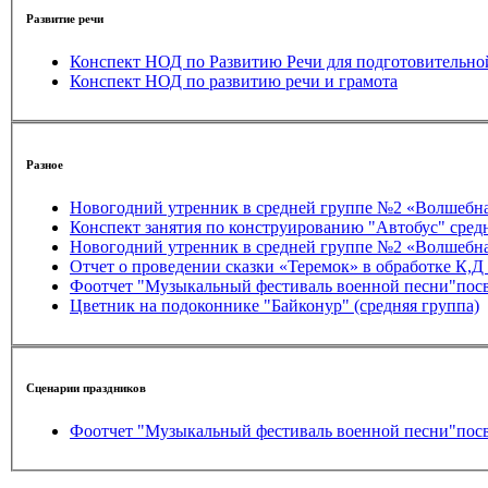
Развитие речи
Конспект НОД по Развитию Речи для подготовительно
Конспект НОД по развитию речи и грамота
Разное
Новогодний утренник в сре
Конспект занятия по конструированию "Автобус" сред
Новогодний утренник в сре
Отчет о проведении сказки «Теремок» в обработке К,Д
Фоотчет "Музыкальный фестиваль военной песни"пос
Цветник на подоконнике "Байконур" (средняя группа)
Сценарии праздников
Фоотчет "Музыкальный фестиваль военной песни"пос