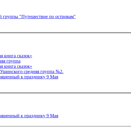
й группы "Путешествие по островам"
дней группе №2 «Волшебная книга сказок»
няя группа
дней группе №2 «Волшебная книга сказок»
 Ушинского средняя группа №2.
вященный к празднику 9 Мая
вященный к празднику 9 Мая