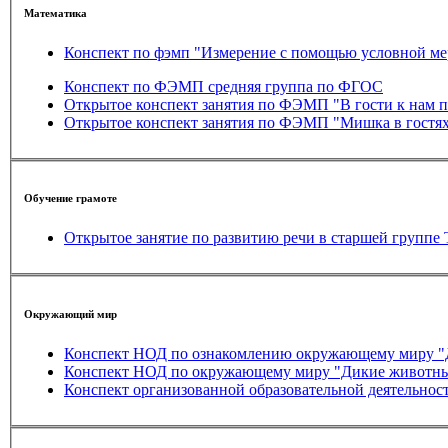
Математика
Конспект по фэмп "Измерение с помощью условной ме
Конспект по ФЭМП средняя группа по ФГОС
Открытое конспект занятия по ФЭМП "В гости к нам 
Открытое конспект занятия по ФЭМП "Мишка в гостях
Обучение грамоте
Открытое занятие по разви
Окружающий мир
Конспект НОД по ознакомлению окружающему миру "
Конспект НОД по окружающему миру "Дикие животные
Конспект организованной образовательной деятельнос