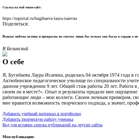
Ссылка на мой мини-сайт:
https://nsportal.ru/bugibaeva-laura-isaevna
Поделиться:
Всякая любовь истина и прекрасна по своему лишь бы только она была в сердце а не 
В Белинский
О себе
Я, Бугибаева Лаура Исаевна, родилась 04 октября 1974 года в 
Актюбинское педагогическое училище по специальности учите
данном учреждении 9 лет. Общий стаж работы 20 лет. Работа в
своем ли я месте?». Опыт и результаты придали мне ощущение 
работающие люди – мои коллеги. Своим личным примером, свои
мне нравится возможность творческого подхода, а значит, проф
Добавить учебный материал в портфолио
Добавить творческую работу ученика
Код для вставки списка публикаций на другие сайты
Мои публикации: