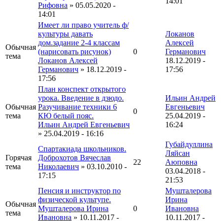
14:01
Рифовна
» 05.05.2020 -
14:01
Имеет ли право учитель ф/
культуры давать
Локанов
дом.задание 2-4 классам
Алексей
Обычная
(нарисовать рисунок)
0
Германович
тема
Локанов Алексей
18.12.2019 -
Германович
» 18.12.2019 -
17:56
17:56
План конспект открытого
урока. Введение в дзюдо.
Ильин Андрей
Обычная
Разучивание техники 6
Евгеньевич
0
тема
КЮ белый пояс.
25.04.2019 -
Ильин Андрей Евгеньевич
16:24
» 25.04.2019 - 16:16
Губайдуллина
Спартакиада школьников.
Ляйсан
Горячая
Доброхотов Вячеслав
22
Аюповна
тема
Николаевич
» 03.10.2010 -
03.04.2018 -
17:15
21:53
Пенсия и инструктор по
Мушталерова
физической культупе.
Ирина
Обычная
Мушталерова Ирина
0
Ивановна
тема
Ивановна
» 10.11.2017 -
10.11.2017 -