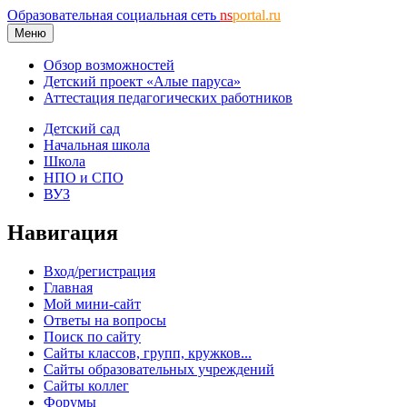
Образовательная социальная сеть
ns
portal.ru
Меню
Обзор возможностей
Детский проект «Алые паруса»
Аттестация педагогических работников
Детский сад
Начальная школа
Школа
НПО и СПО
ВУЗ
Навигация
Вход/регистрация
Главная
Мой мини-сайт
Ответы на вопросы
Поиск по сайту
Сайты классов, групп, кружков...
Сайты образовательных учреждений
Сайты коллег
Форумы