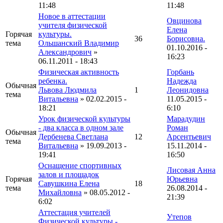
11:48
11:48
Новое в аттестации
Овцинова
учителя физической
Елена
Горячая
культуры.
36
Борисовна.
тема
Ольшанский Владимир
01.10.2016 -
Александрович
»
16:23
06.11.2011 - 18:43
Физическая активность
Горбань
ребенка.
Надежда
Обычная
Львова Людмила
1
Леонидовна
тема
Витальевна
» 02.02.2015 -
11.05.2015 -
18:21
6:10
Урок физической культуры
Марадудин
- два класса в одном зале
Роман
Обычная
Дербенева Светлана
12
Арсентьевич
тема
Витальевна
» 19.09.2013 -
15.11.2014 -
19:41
16:50
Оснащение спортивных
Лисовая Анна
залов и площадок
Горячая
Юрьевна
Савушкина Елена
18
тема
26.08.2014 -
Михайловна
» 08.05.2012 -
21:39
6:02
Аттестация учителей
Утепов
Физической культуры -