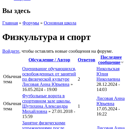
Вы здесь
Главная
»
Форумы
»
Основная школа
Физкультура и спорт
Войдите
, чтобы оставлять новые сообщения на форуме.
Последнее
Обсуждение / Автор
Ответов
сообщение
Оценивание обучающихся,
Никольская
освобожденных от занятий
Юлия
Обычная
по физической культуре
2
Николаевна
тема
Лисовая Анна Юрьевна
»
28.12.2024 -
16.05.2024 - 19:00
14:03
Футбольные ворота в
Лисовая Анна
спортивном зале школы.
Обычная
Юрьевна
Шутихина Александра
1
тема
17.05.2024 -
Михайловна
» 27.01.2018 -
16:22
15:59
Занятие физическими
упражнениями после
Лисовая Анна