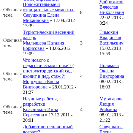
Доброхотов
Положительные и
Вячеслав
Обычная
отрицательные моменты.
8
Николаевич
тема
Савушкина Елена
22.02.2013 -
Михайловна
» 17.04.2012 -
8:24
15:39
Туристический весенний
Тимохин
лагерь
Владислав
Обычная
Мылышева Наталия
3
Васильевич
тема
Борисовна
» 13.06.2012 -
15.02.2013 -
19:09
15:59
Что нового о
педагогическом стаже ? (
Полякова
инструктор детский сад
Оксана
Обычная
входит в пед. стаж ?)
4
Викторовна
тема
Моргунова Елена
08.02.2013 -
Викторовна
» 28.01.2012 -
16:03
21:27
Научные работы,
Мутагарова
разработки.
Люция
Обычная
Красножон Инна
4
Рифовна
тема
Сергеевна
» 13.12.2011 -
08.01.2013 -
20:01
21:22
Добавят ли пенсионный
Савушкина
возраст?
Елена