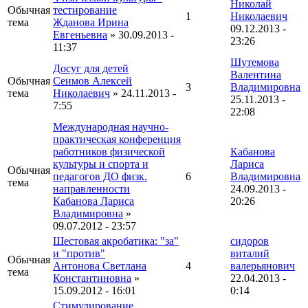
Николай
Обычная
тестирование
1
Николаевич
тема
Жданова Ирина
09.12.2013 -
Евгеньевна
» 30.09.2013 -
23:26
11:37
Шутемова
Досуг для детей
Валентина
Обычная
Сеимов Алексей
3
Владимировна
тема
Николаевич
» 24.11.2013 -
25.11.2013 -
7:55
22:08
Международная научно-
практическая конференция
работников физической
Кабанова
культуры и спорта и
Лариса
Обычная
педагогов ДО физк.
6
Владимировна
тема
направленности
24.09.2013 -
Кабанова Лариса
20:26
Владимировна
»
09.07.2012 - 23:57
Шестовая акробатика: "за"
сидоров
и "против"
виталий
Обычная
Антонова Светлана
4
валерьянович
тема
Константиновна
»
22.04.2013 -
15.09.2012 - 16:01
0:14
Стимулирование.