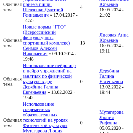
Обычная
приема пищи.
Юрьевна
4
тема
Шевченко Дмитрий
16.05.2024 -
Геннадьевич
» 17.04.2017 -
21:02
14:55
Новые нормы "ГТО"
(Всероссийский
Лисовая Анна
физкультурно -
Обычная
Юрьевна
спортивный комплекс)
13
тема
16.05.2024 -
Сеимов Алексей
19:11
Николаевич
» 09.10.2014 -
19:48
Использование нейро игр
и нейро упражнений на
Дерябина
занятиях по физической
Галина
Обычная
культуре в доу
0
Евгеньевна
тема
Дерябина Галина
13.02.2022 -
Евгеньевна
» 13.02.2022 -
19:44
19:42
Использование
современных
Мутагарова
образовательных
Люция
Обычная
технологий на уроках
0
Рифовна
тема
Физической культуры
05.05.2020 -
Мутагарова Люция