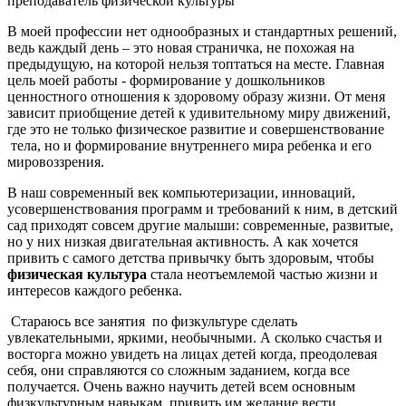
преподаватель физической культуры
В моей профессии нет однообразных и стандартных решений,
ведь каждый день – это новая страничка, не похожая на
предыдущую, на которой нельзя топтаться на месте. Главная
цель моей работы - формирование у дошкольников
ценностного отношения к здоровому образу жизни. От меня
зависит приобщение детей к удивительному миру движений,
где это не только физическое развитие и совершенствование
тела, но и формирование внутреннего мира ребенка и его
мировоззрения.
В наш современный век компьютеризации, инноваций,
усовершенствования программ и требований к ним, в детский
сад приходят совсем другие малыши: современные, развитые,
но у них низкая двигательная активность. А как хочется
привить с самого детства привычку быть здоровым, чтобы
физическая культура
стала неотъемлемой частью жизни и
интересов каждого ребенка.
Стараюсь все занятия по физкультуре сделать
увлекательными, яркими, необычными. А сколько счастья и
восторга можно увидеть на лицах детей когда, преодолевая
себя, они справляются со сложным заданием, когда все
получается. Очень важно научить детей всем основным
физкультурным навыкам, привить им желание вести