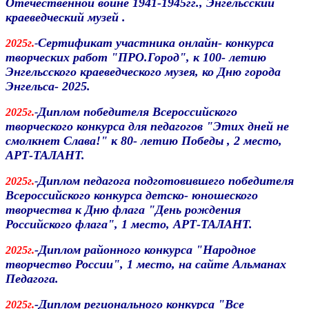
Отечественной войне 1941-1945гг., Энгельсский
краеведческий музей .
Сертификат участника онлайн- конкурса
2025г.
-
творческих работ "ПРО.Город", к 100- летию
Энгельсского краеведческого музея, ко Дню города
Энгельса- 2025.
Диплом победителя Всероссийского
2025г.
-
творческого конкурса для педагогов "Этих дней не
смолкнет Слава!" к 80- летию Победы , 2 место,
АРТ-ТАЛАНТ.
Диплом педагога подготовившего победителя
2025г.
-
Всероссийского конкурса детско- юношеского
творчества к Дню флага "День рождения
Российского флага", 1 место, АРТ-ТАЛАНТ.
-Диплом районного конкурса "Народное
2025г.
творчество России", 1 место, на сайте Альманах
Педагога.
-Диплом регионального конкурса "Все
2025г.