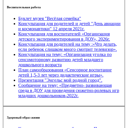
Воспитательная работа
Буклет музея "Весёлая семейка"
Консультация для родителей и детей "День авиации
и космонавтики" 12 апреля 2021г.
Консультация для воспитателей «Организация
детского экспериментирования в ДОУ», 2026г.
Консультация для родителей на тему :«Что делать,
если ребенок слишком много смотрит телевизор».
Консультация на тему: «Организация уголка по
сенсомоторному развитию детей младшего
дошкольного возраста
План самообразования «Сенсорное воспитание
детей 1,5-3 лет через дидактические игры».
Презентация "Энгельс мой родной город".
Сообщение на тему: «Предметно- развивающая
среда в ДОУ для проведения сюжетно-ролевых игр
младших дошкольников-2022г.
Здоровый образ жизни