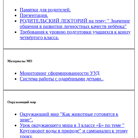
Памятки для родителей.
Презентация.
РОДИТЕЛЬСКИЙ ЛЕКТОРИЙ на тему: " Значение
общения в развитии личностных качеств ребёнка"
Требования к уровню подготовки учащихся к концу
четвёртого класса.
Материалы МО
Мониторинг сформированности УУД
Система работы с одарёнными детьми..
Окружающий мир
Окружающий мир "Как животные готовятся к
зиме".
Урок окружающего мира в 3 классе «Б» по теме "
Круговорот воды в природе" и самоанализ к этому
уроку.