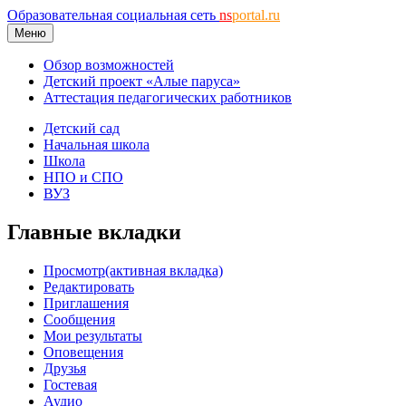
Образовательная социальная сеть
ns
portal.ru
Меню
Обзор возможностей
Детский проект «Алые паруса»
Аттестация педагогических работников
Детский сад
Начальная школа
Школа
НПО и СПО
ВУЗ
Главные вкладки
Просмотр
(активная вкладка)
Редактировать
Приглашения
Сообщения
Мои результаты
Оповещения
Друзья
Гостевая
Аудио