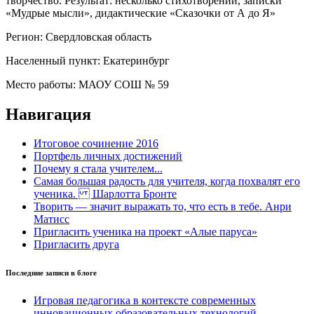
творчество. Результат: несколько стихотворений, записки
«Мудрые мысли», дидактические «Сказочки от А до Я»
Регион:
Свердловская область
Населенный пункт:
Екатеринбург
Место работы:
МАОУ СОШ № 59
Навигация
Итоговое сочинение 2016
Портфель личных достижений
Почему я стала учителем...
Самая большая радость для учителя, когда похвалят его
ученика. Шарлотта Бронте
Творить — значит выражать то, что есть в тебе. Анри
Матисс
Пригласить ученика на проект «Алые паруса»
Пригласить друга
Последние записи в блоге
Игровая педагогика в контексте современных
инновационных образовательных технологий