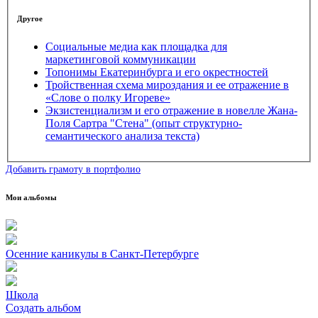
Другое
Социальные медиа как площадка для
маркетинговой коммуникации
Топонимы Екатеринбурга и его окрестностей
Тройственная схема мироздания и ее отражение в
«Слове о полку Игореве»
Экзистенциализм и его отражение в новелле Жана-
Поля Сартра "Стена" (опыт структурно-
семантического анализа текста)
Добавить грамоту в портфолио
Мои альбомы
Осенние каникулы в Санкт-Петербурге
Школа
Создать альбом