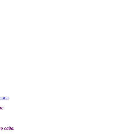
овна
рс
о сада.