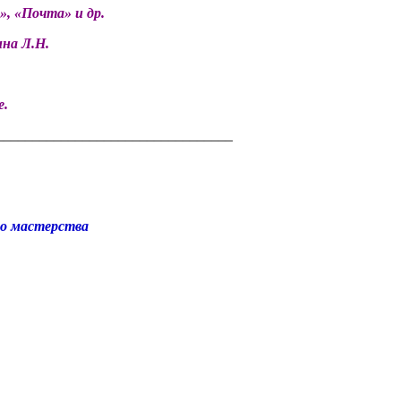
, «Почта» и др.
на Л.Н.
е.
_________________________________
го мастерства