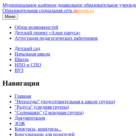
Муниципальное казённое дошкольное образовательное учрежд
Образовательная социальная сеть
ns
portal.ru
Меню
Обзор возможностей
Детский проект «Алые паруса»
Аттестация педагогических работников
Детский сад
Начальная школа
Школа
НПО и СПО
ВУЗ
Навигация
Главная
"Непоседы" (подготовительная к школе группа)
"Радуга" (средняя группа)
"Солнышки" (2 младшая группа)
Документация
ЗОЖ
Конкурсы, конкурсы...
Консультации для родителей