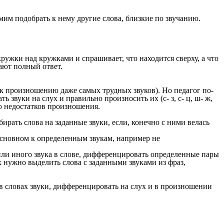
мим подобрать к нему другие слова, близкие по звучанию.
кружки над кружками и спрашивает, что находится сверху, а что
дают полный ответ.
 к произношению даже самых трудных звуков). Но педагог по-
звуки на слух и правильно произносить их (с- з, с- ц, ш- ж,
нию недостатков произношения.
ирать слова на заданные звуки, если, конечно с ними велась
 основном к определенным звукам, например не
 или иного звука в слове, дифференцировать определенные пары
х нужно выделить слова с заданными звуками из фраз,
в словах звуки, дифференцировать на слух и в произношении