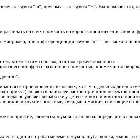
ному со звуком "ш", другому – со звуком "ж". Выигрывает тот, к
ей различать на слух громкость и скорость произнесения слов и 
). Например, при дифференциации звуков "л" – "ль" можно испол
том, затем тихим голосом, а потом громче обычного.
произнесении фраз с различной громкостью, кроме чистоговорок
едленно”.
ичается от произношения взрослых, хотя у отдельных детей отм
ьный прикус) являются наиболее частой причиной дефектов прои
 педагог уделяет выработке у детей четкого и внятного произн
вонкие и глухие согласные, твердые и мягкие, свистящие и шип
е восприятие, элементы звукового анализа: определять в словах
 есть один из отрабатываемых звуков: шуба, кошка, мышь - и спр