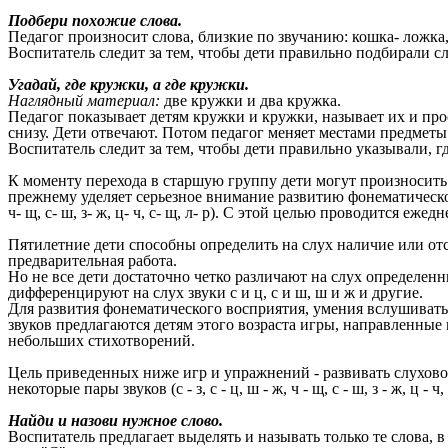
Подбери похожие слова.
Педагог произносит слова, близкие по звучанию: кошка- ложка,
Воспитатель следит за тем, чтобы дети правильно подбирали сл
Угадай, где кружки, а где кружки.
Наглядный материал:
две кружки и два кружка.
Педагог показывает детям кружки и кружки, называет их и прос
снизу. Дети отвечают. Потом педагог меняет местами предметы 
Воспитатель следит за тем, чтобы дети правильно указывали, г
К моменту перехода в старшую группу дети могут произносить
прежнему уделяет серьезное внимание развитию фонематического
ч- щ, с- ш, з- ж, ц- ч, с- щ, л- р). С этой целью проводится 
Пятилетние дети способны определить на слух наличие или отсу
предварительная работа.
Но не все дети достаточно четко различают на слух определен
дифференцируют на слух звуки с и ц, с и ш, ш и ж и другие.
Для развития фонематического восприятия, умения вслушиватьс
звуков предлагаются детям этого возраста игры, направленные
небольших стихотворений.
Цель приведенных ниже игр и упражнений - развивать слухово
некоторые пары звуков (с - з, с - ц, ш - ж, ч - щ, с - ш, з - ж, ц 
Найди и назови нужное слово.
Воспитатель предлагает выделять и называть только те слова, в