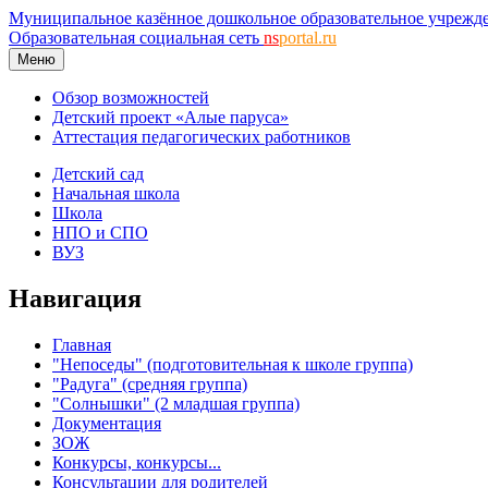
Муниципальное казённое дошкольное образовательное учрежд
Образовательная социальная сеть
ns
portal.ru
Меню
Обзор возможностей
Детский проект «Алые паруса»
Аттестация педагогических работников
Детский сад
Начальная школа
Школа
НПО и СПО
ВУЗ
Навигация
Главная
"Непоседы" (подготовительная к школе группа)
"Радуга" (средняя группа)
"Солнышки" (2 младшая группа)
Документация
ЗОЖ
Конкурсы, конкурсы...
Консультации для родителей