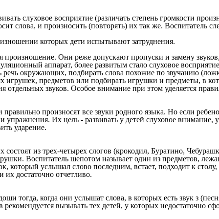
звивать слуховое восприятие (различать степень громкости произ
ит слова, и произносить (повторять) их так же. Воспитатель сле
роизношении которых дети испытывают затруднения.
ся произношение. Они реже допускают пропуски и замену звуков
уляционный аппарат, более развитым стало слуховое восприятие
ь речь окружающих, подбирать слова похожие по звучанию (ложка-
ях игрушек, предметов или подбирать игрушки и предметы, в кот
отдельных звуков. Особое внимание при этом уделяется правиль
и правильно произносят все звуки родного языка. Но если ребе
и упражнения. Их цель - развивать у детей слуховое внимание,
ить ударение.
 состоят из трех-четырех слогов (крокодил, Буратино, Чебурашк
рушки. Воспитатель шепотом называет один из предметов, лежащ
нок, который услышал слово последним, встает, подходит к столу
и их достаточно отчетливо.
оши тогда, когда они услышат слова, в которых есть звук з (песн
екомендуется вызывать тех детей, у которых недостаточно сфо