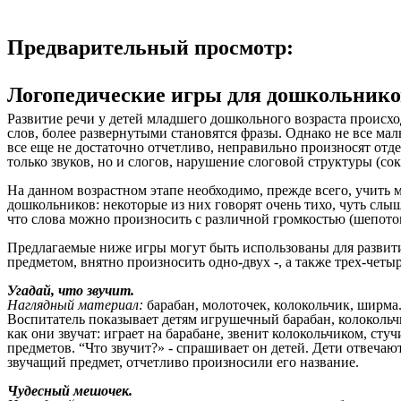
Предварительный просмотр:
Логопедические игры для дошкольнико
Развитие речи у детей младшего дошкольного возраста происхо
слов, более развернутыми становятся фразы. Однако не все ма
все еще не достаточно отчетливо, неправильно произносят отд
только звуков, но и слогов, нарушение слоговой структуры (сок
На данном возрастном этапе необходимо, прежде всего, учить 
дошкольников: некоторые из них говорят очень тихо, чуть слы
что слова можно произносить с различной громкостью (шепотом,
Предлагаемые ниже игры могут быть использованы для развити
предметом, внятно произносить одно-двух -, а также трех-четы
Угадай, что звучит.
Наглядный материал:
барабан, молоточек, колокольчик, ширма
Воспитатель показывает детям игрушечный барабан, колокольчи
как они звучат: играет на барабане, звенит колокольчиком, ст
предметов. “Что звучит?» - спрашивает он детей. Дети отвечают
звучащий предмет, отчетливо произносили его название.
Чудесный мешочек.