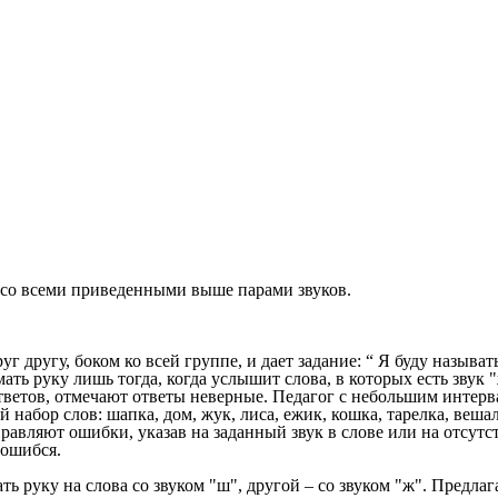
 со всеми приведенными выше парами звуков.
г другу, боком ко всей группе, и дает задание: “ Я буду называт
ть руку лишь тогда, когда услышит слова, в которых есть звук "
тов, отмечают ответы неверные. Педагог с небольшим интервалом
кой набор слов: шапка, дом, жук, лиса, ежик, кошка, тарелка, ве
правляют ошибки, указав на заданный звук в слове или на отсутс
 ошибся.
ь руку на слова со звуком "ш", другой – со звуком "ж". Предлаг