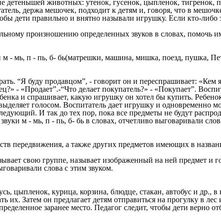
детенышей животных: утенок, гусенок, цыпленок, тигренок, по
ель, держа мешочек, подходит к детям и, говоря, что в мешочк
чтобы дети правильно и внятно называли игрушку. Если кто-либо 
ьному произношению определенных звуков в словах, помочь им ч
м - мь, п - пь, б- бь(матрешки, машина, мишка, поезд, пушка, Пе
рать. “Я буду продавцом”, - говорит он и переспрашивает: «Кем 
вец?» - «Продает”.-“Что делает покупатель?» - «Покупает”. Восп
ебенка и спрашивает, какую игрушку он хотел бы купить. Ребенок
выделяет голосом. Воспитатель дает игрушку и одновременно мо
следующий. И так до тех пор, пока все предметы не будут распро
уки м - мь, п - пь, б- бь в словах, отчетливо выговаривали слов
тв передвижения, а также других предметов имеющих в названии з
вает свою группе, называет изображенный на ней предмет и гов
ыговаривали слова с этим звуком.
гусь, цыпленок, курица, корзина, блюдце, стакан, автобус и др., в 
ать их. Затем он предлагает детям отправиться на прогулку в 
ределенное заранее место. Педагог следит, чтобы дети верно о