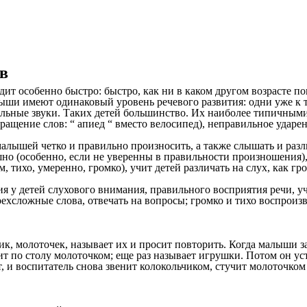
в
дит особенно быстро: быстро, как ни в каком другом возрасте п
лыши имеют одинаковый уровень речевого развития: одни уже к т
ельные звуки. Таких детей большинство. Их наиболее типичными
ращение слов: “ апиед “ вместо велосипед), неправильное ударен
малышей четко и правильно произносить, а также слышать и разл
шно (особенно, если не уверенны в правильности произношения),
 тихо, умеренно, громко), учит детей различать на слух, как г
я у детей слухового внимания, правильного восприятия речи, у
рехсложные слова, отвечать на вопросы; громко и тихо воспроиз
.
к, молоточек, называет их и просит повторить. Когда малыши з
учит по столу молоточком; еще раз называет игрушки. Потом он 
, и воспитатель снова звенит колокольчиком, стучит молоточком 