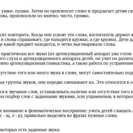
 ушки- пушки. Затем он произносит слово и предлагает детям са
ова, произносили их внятно, чисто, громко.
ит повторить. Когда они усвоят эти слова, воспитатель держит 
и снова спрашивает, где находятся кружки, а где кружки. Дети 
де какой предмет находится, и четко выговаривали слова.
 практически все звуки (их артикуляционный аппарат уже готов
 слуха и артикуляционного аппарата детей, он учит их различать 
ежедневно артикуляционная гимнастика, а также работа по устране
тствие того или иного звука в слове, могут самостоятельно подб
ные группы звуков, они нередко смешивают их. Это относится в
я в звучание слов, устанавливать наличие или отсутствие того
 на подбор слов с заданными звуками, или упражнения, в которы
е внимание и фонематическое восприятие: учить детей слышать 
- ч, с - щ, л - р), правильно выделять во фразах нужные слова.
 которых есть заданные звуки.