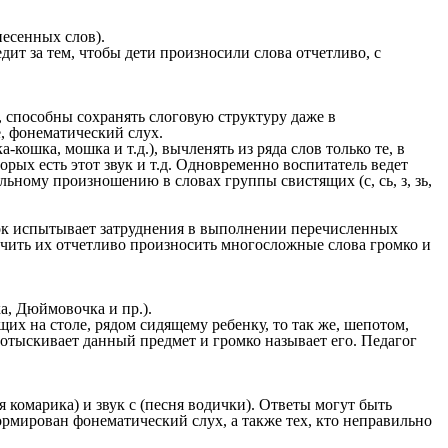
несенных слов).
дит за тем, чтобы дети произносили слова отчетливо, с
, способны сохранять слоговую структуру даже в
, фонематический слух.
кошка, мошка и т.д.), вычленять из ряда слов только те, в
орых есть этот звук и т.д. Одновременно воспитатель ведет
ному произношению в словах группы свистящих (с, сь, з, зь,
нок испытывает затруднения в выполнении перечисленных
 учить их отчетливо произносить многосложные слова громко и
а, Дюймовочка и пр.).
их на столе, рядом сидящему ребенку, то так же, шепотом,
, отыскивает данный предмет и громко называет его. Педагог
я комарика) и звук с (песня водички). Ответы могут быть
рмирован фонематический слух, а также тех, кто неправильно