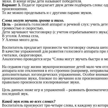
звуки. В конце игры дети называют победителя.
Вариант 3.
Педагог предлагает двум детям подбирать слова: од
произношении.
То же можно проделывать и с другими парами звуков.
Слова могут звучать громко и тихо.
Цель
– развивать голосовой аппарат и речевой слух: учить дет
громкостью и скоростью.
Дети заучивают чистоговорку (с учетом отрабатываемого звука
В уголок Аленка села,
У Аленки много дела.
Воспитатель предлагает произнести чистоговорку сначала шепо
В качестве упражнений для развития голосового аппарата при 
считалки, скороговорки.
Аналогично проводится игра “Слова могут звучать быстро и м
На седьмом году жизни звукопроизношение детей мало чем отл
аппарата или отклонения в его строении (например, неправил
дополнительных логопедических упражнениях. Особое внимание
произношении звуки, близкие по звучанию или произношению: з
правильно произносили изолированные звуки.
Цель данных ниже игр и упражнений – развивать фонематическо
последний звук.
Какой звук есть во всех словах?
Воспитатель произносит три-четыре слова, к каждому из которых