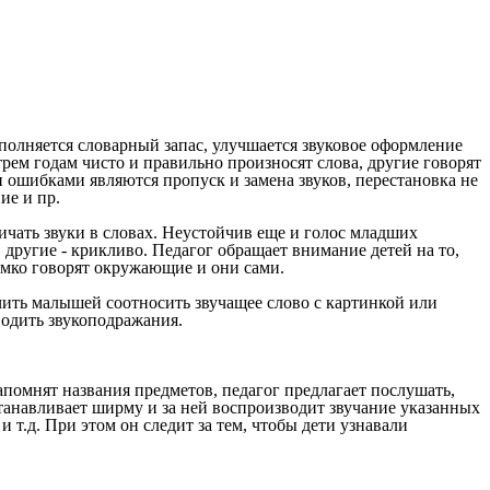
ополняется словарный запас, улучшается звуковое оформление
рем годам чисто и правильно произносят слова, другие говорят
 ошибками являются пропуск и замена звуков, перестановка не
ие и пр.
ичать звуки в словах. Неустойчив еще и голос младших
 другие - крикливо. Педагог обращает внимание детей на то,
ромко говорят окружающие и они сами.
чить малышей соотносить звучащее слово с картинкой или
водить звукоподражания.
апомнят названия предметов, педагог предлагает послушать,
устанавливает ширму и за ней воспроизводит звучание указанных
и т.д. При этом он следит за тем, чтобы дети узнавали