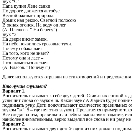
звук "C"
Папа купил Лене санки.
По дороге движется автобус.
Весной оживает природа.
Домик над рекою, Светлой полосою
В окнах огонек, На воду он лег.
(А. Плещеев. “ На берегу”)
звук "З"
На двери висит замок.
На небе появились грозовые тучи.
Почему собака лает
На того, кого не знает?
Потому она и лает –
Познакомиться желает.
(А. Власов. “Почему?”)
Далее используются отрывки из стихотворений и предложения
Кто лучше слушает?
Вариант 1.
Воспитатель вызывает к себе двух детей. Ставит их спиной к дру
услышит слова со звуком ш. Какой звук? А Лариса будет поднима
поднимать руку. Дети подсчитывают количество правильных отве
звуком "ж", 5 – где нет этих звуков). Прелагается примерно та
Все следят за тем, правильно ли ребята выполняют задание, ис
наиболее внимательным, верно выделил все слова и ни разу не
Вариант 2.
Воспитатель вызывает двух детей: один из них должен поднимат