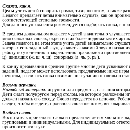
Скажи, как я.
Цель:
учить детей говорить громко, тихо, шепотом, а также ра
Педагог предлагает детям внимательно слушать, как он произнос
соответствующей степенью громкости.
Для данного упражнения рекомендуется подбирать слова, в п
В среднем дошкольном возрасте у детей значительно улучшает
многосложных словах; окреп и стал более подвижным их артик
Задача педагога на этом этапе учить детей внимательно слушат
которых есть заданный звук, узнавать знакомый звук в названи
работу по уточнению и закреплению правильного произношения 
ц), шипящих (ж, ш, ч, щ), сонорных (л, ль, р, рь,).
К концу пребывания в средней группе многие дети усваивают 
заданий, педагог может использовать предлагаемые ниже игры 
шепотом, различать слова похожие по звучанию правильно став
Возьми игрушку.
Наглядный материал:
игрушки или предметы, названия которых
Дети сидят полукругом перед столом, на котором разложены иг
должен назвать его соседу. Слово передается по цепочке. Ребе
следит, чтобы все дети, произнося слова шепотом, выговаривал
Выдели слово.
Воспитатель произносит слова и предлагает детям хлопать в лад
групповыми и индивидуальными. Для индивидуальных ответов р
произносит эти звуки.