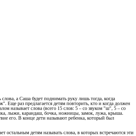
ь слова, а Саша будет поднимать руку лишь тогда, когда
ж". Еще раз предлагается детям повторить, кто и когда должен
 называет слова (всего 15 слов: 5 – со звуком "ш", 5 – со
шалка, лыжи, карандаш, бочка, ножницы, замок, лужа, крыша.
твие его. В конце дети называют ребенка, который был
ает остальным детям называть слова, в которых встречаются эти