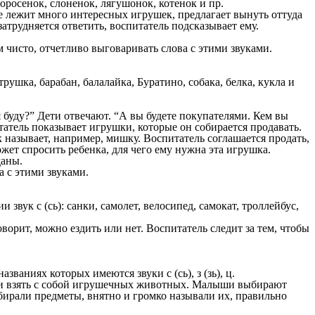
росенок, слоненок, лягушонок, котенок и пр.
е лежит много интересных игрушек, предлагает вынуть оттуда
затрудняется ответить, воспитатель подсказывает ему.
исто, отчетливо выговаривать слова с этими звуками.
трушка, барабан, балалайка, Буратино, собака, белка, кукла и
я буду?” Дети отвечают. “А вы будете покупателями. Кем вы
итатель показывает игрушки, которые он собирается продавать.
 называет, например, мишку. Воспитатель соглашается продать,
жет спросить ребенка, для чего ему нужна эта игрушка.
даны.
а с этими звуками.
вук с (сь): санки, самолет, велосипед, самокат, троллейбус,
орит, можно ездить или нет. Воспитатель следит за тем, чтобы
названиях которых имеются звуки с (сь), з (зь), ц.
лес и взять с собой игрушечных животных. Малыши выбирают
тбирали предметы, внятно и громко называли их, правильно