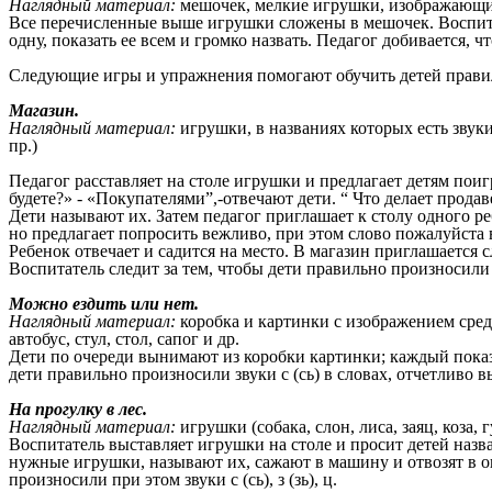
Наглядный материал:
мешочек, мелкие игрушки, изображающие 
Все перечисленные выше игрушки сложены в мешочек. Воспитат
одну, показать ее всем и громко назвать. Педагог добивается, 
Следующие игры и упражнения помогают обучить детей правил
Магазин.
Наглядный материал:
игрушки, в названиях которых есть звуки 
пр.)
Педагог расставляет на столе игрушки и предлагает детям поиг
будете?» - «Покупателями”,-отвечают дети. “ Что делает прода
Дети называют их. Затем педагог приглашает к столу одного р
но предлагает попросить вежливо, при этом слово пожалуйста 
Ребенок отвечает и садится на место. В магазин приглашается 
Воспитатель следит за тем, чтобы дети правильно произносили зв
Можно ездить или нет.
Наглядный материал:
коробка и картинки с изображением средс
автобус, стул, стол, сапог и др.
Дети по очереди вынимают из коробки картинки; каждый показы
дети правильно произносили звуки с (сь) в словах, отчетливо в
На прогулку в лес.
Наглядный материал:
игрушки (собака, слон, лиса, заяц, коза, 
Воспитатель выставляет игрушки на столе и просит детей назв
нужные игрушки, называют их, сажают в машину и отвозят в оп
произносили при этом звуки с (сь), з (зь), ц.