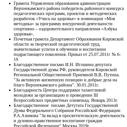
Грамота Управления образования администрации
Верхнекамского района победитель районного конкурса
педагогических программ, проектов и методических
разработок «Учись на здоровье» в номинации «Моя
методика» за программу внеурочной деятельности
спортивно – оздоровительного направления «Азбука
здоровья».
Почетная грамота Департамент Образования Кировской
области за творческий педагогический труд,
значительные успехи в обучении и воспитании
подрастающего поколения. Приказ от 25.07.2011г № 6-
19
Благодарственное письмо И.Н. Игошина депутата
Государственной думы РФ, руководителя Кировской
Региональной Общественной Приемной В,В, Путина.
"За активную жизненную позицию и добрые дела на
благо Верхнекамского района". 30.01.2011г.
Благодарность Центра поддержки талантливой
молодежи за организацию и проведение III
Всероссийских предметных олимпиад. Январь 2013г.
Благодарственное письмо Детутата Государственной
Думы Федерального Собрания Российской Федерации
Р.А.Азимова "За вклад в просветительскую деятельность
и духовно-нравственное воспитание граждан
Российской Федерации" Москва 2019г.