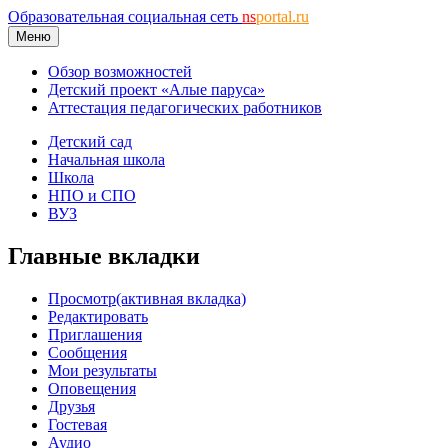
Образовательная социальная сеть
ns
portal.ru
Меню
Обзор возможностей
Детский проект «Алые паруса»
Аттестация педагогических работников
Детский сад
Начальная школа
Школа
НПО и СПО
ВУЗ
Главные вкладки
Просмотр
(активная вкладка)
Редактировать
Приглашения
Сообщения
Мои результаты
Оповещения
Друзья
Гостевая
Аудио