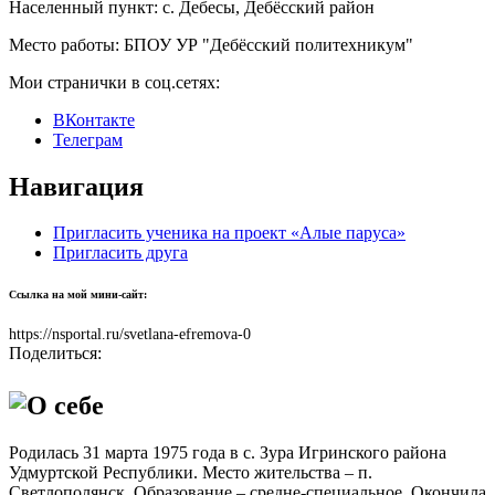
Населенный пункт:
c. Дебесы, Дебёсский район
Место работы:
БПОУ УР "Дебёсский политехникум"
Мои странички в соц.сетях:
ВКонтакте
Телеграм
Навигация
Пригласить ученика на проект «Алые паруса»
Пригласить друга
Ссылка на мой мини-сайт:
https://nsportal.ru/svetlana-efremova-0
Поделиться:
О себе
Родилась 31 марта 1975 года в с. Зура Игринского района
Удмуртской Республики. Место жительства – п.
Светлополянск. Образование – средне-специальное. Окончила