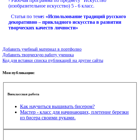
-
Рабочая программа по предмету "Искусство"
(изобразительное искусство) 5 - 6 класс.
Статья по тем
е:
«Использование традиций русского
декоративно –
прикладного искусства в развитии
творческих качеств личности»
Добавить учебный материал в портфолио
Добавить творческую работу ученика
Код для вставки списка публикаций на другие сайты
Мои публикации:
Внеклассная работа
Как научиться вышивать бисером?
Мастер - класс для начинающих, плетение березки
из бисера своими руками.