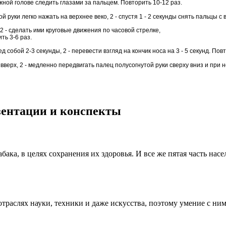
ной голове следить глазами за пальцем. Повторить 10-12 раз.
руки легко нажать на верхнее веко, 2 - спустя 1 - 2 секунды снять пальцы с в
 2 - сделать ими круговые движения по часовой стрелке,
ть 3-6 раз.
собой 2-3 секунды, 2 - перевести взгляд на кончик носа на 3 - 5 секунд. Повт
вверх, 2 - медленно передвигать палец полусогнутой руки сверху вниз и при 
езентации и конспекты
ака, в целях сохранения их здоровья. И все же пятая часть насе
траслях науки, техники и даже искусства, поэтому умение с ним