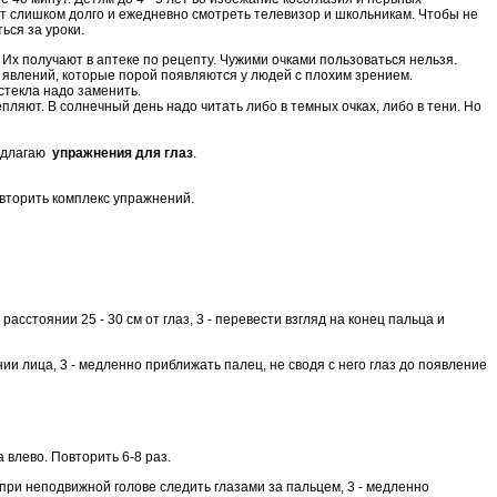
ит слишком долго и ежедневно смотреть телевизор и
школьникам
. Чтобы не
ься за уроки.
 Их получают в аптеке по рецепту. Чужими очками пользоваться нельзя.
 явлений, которые порой появляются у людей с плохим зрением.
стекла надо заменить.
пляют. В солнечный день надо читать либо в темных очках, либо в тени. Но
редлагаю
упражнения для глаз
.
повторить комплекс упражнений.
асстоянии 25 - 30 см от глаз, 3 - перевести взгляд на конец пальца и
ии лица, 3 - медленно приближать палец, не сводя с него глаз до появление
а влево. Повторить 6-8 раз.
и при неподвижной голове следить глазами за пальцем, 3 - медленно