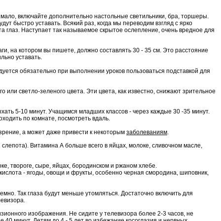
мало, включайте дополнительно настольные светильники, бра, торшеры.
удут быстро уставать. Всякий раз, когда мы переводим взгляд с ярко
та глаз. Наступает так называемое скрытое ослепление, очень вредное для
и, на котором вы пишете, должно составлять 30 - 35 см. Это расстояние
ильно уставать.
ендуется обязательно при выполнении уроков пользоваться подставкой для
го или светло-зеленого цвета. Эти цвета, как известно, снижают зрительное
ать 5-10 минут. Учащимся младших классов - через каждые 30 -35 минут.
оходить по комнате, посмотреть вдаль.
 зрение, а может даже привести к некоторым
заболеваниям
.
слепота). Витамина А больше всего в яйцах, молоке, сливочном масле,
е, твороге, сыре, яйцах, бородинском и ржаном хлебе.
слота - ягоды, овощи и фрукты, особенно черная смородина, шиповник,
темно. Так глаза будут меньше утомляться. Достаточно включить для
левизора.
изионного изображения. Не сидите у телевизора более 2-3 часов, не
 40 минут. Детям до 4 - 5 лет во избежание косоглазия и нервных