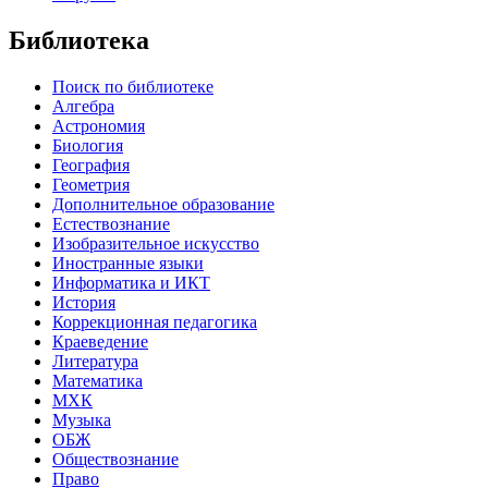
Библиотека
Поиск по библиотеке
Алгебра
Астрономия
Биология
География
Геометрия
Дополнительное образование
Естествознание
Изобразительное искусство
Иностранные языки
Информатика и ИКТ
История
Коррекционная педагогика
Краеведение
Литература
Математика
МХК
Музыка
ОБЖ
Обществознание
Право