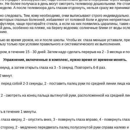
». Не более получаса в день могут смотреть телевизор дошкольники. Не сто
еделю. А после телевизора дать глазам отдохнуть, нельзя сразу же принимат
но следовать. Тем, кому необходимо, очки выписывают строго индивидуально.
екоторых глазных болезней, избавляют от головной боли и других неприятных
 футляре, чаще протирайте стекла, а если на них появились царапины, такие 
 день, особенно на пляже, на берегу водоема: солнечные блики от воды осле
ению.
ько во время уроков, но и после школы. Чтобы их глаза меньше уставали, п
льзу только при условии правильного и систематического их выполнения.
ром, в течение 15 - 30 дней. Затем надо сделать перерыв на 2 - 3 месяца и 
Упражнения, включенные в комплекс, нужно время от времени менять.
кунд, а затем открыть глаза на 3 - 5 секунд. Повторить 6-8 раз.
2 минут.
перед собой 2-3 секунды, 2 - поставить палец руки по средней линии лица на р
, 2 - смотреть на конец пальца вытянутой руки, расположенной на средней лин
ь в течение 1 минуты.
лаза кверху, 2 - опустить вниз, 3 - повернуть глаза вправо, 4 - повернуть глаз
ую сторону, 2 - медленно передвигать палец полусогнутой руки справа налево 