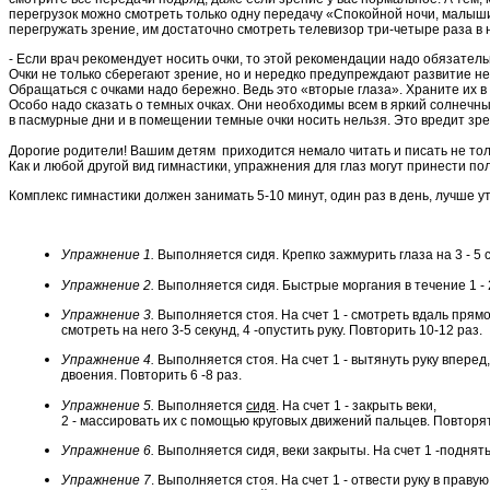
перегрузок можно смотреть только одну передачу «Спокойной ночи, малыши
перегружать зрение, им достаточно смотреть телевизор три-четыре раза в н
- Если врач рекомендует носить очки, то этой рекомендации надо обязатель
Очки не только сберегают зрение, но и нередко предупреждают развитие н
Обращаться с очками надо бережно. Ведь это «вторые глаза». Храните их в
Особо надо сказать о темных очках. Они необходимы всем в яркий солнечный
в пасмурные дни и в помещении темные очки носить нельзя. Это вредит зр
Дорогие родители! Вашим детям приходится немало читать и писать не тол
Как и любой другой вид гимнастики, упражнения для глаз могут принести по
Комплекс гимнастики должен занимать 5-10 минут, один раз в день, лучше ут
Упражнение 1.
Выполняется сидя. Крепко зажмурить глаза на 3 - 5 се
Упражнение 2.
Выполняется сидя. Быстрые моргания в течение 1 - 
Упражнение 3.
Выполняется стоя. На счет 1 - смотреть вдаль прямо 
смотреть на него 3-5 секунд, 4 -опустить руку. Повторить 10-12 раз.
Упражнение 4.
Выполняется стоя. На счет 1 - вытянуть руку вперед
двоения. Повторить 6 -8 раз.
Упражнение 5.
Выполняется
сидя
. На счет 1 - закрыть веки,
2 - массировать их с помощью круговых движений пальцев. Повторят
Упражнение 6.
Выполняется сидя, веки закрыты. На счет 1 -поднять г
Упражнение 7
. Выполняется стоя. На счет 1 - отвести руку в прав