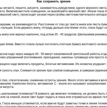
Как сохранить зрение
итаете, пишете, рисуете, занимаетесь рукоделием, одного верхнего света 
вета. Включив местное освещение, не выключайте верхний свет. Иначе
глаза
б
верхний свет), происходит резкая перестройка светочувствительного аппара
ами, не рекомендуется. Расстояние от глаз до текста книги или листа бумаг
 пальцев. Если держать книгу, тетрадь дальше или ближе этого, глаза будут с
ь книгу или журнал наклонно, под углом 35 - 45 градусов. Школьникам реком
пящие блики. Вместо стекла лучше постелить плотную бумагу желтовато-зелено
ссов надо через каждые 40 - 50 минут напряженной зрительной работы отдых
гких упражнений (потягивания, приседания, наклоны туловища) или просто п
 рацион надо включать продукты, богатые витаминами. Их нехватка ухудшает
 сухость глаз. Снижается зрение при слабом освещении, в сумерках (куриная 
 глаз, слезотечению, снижению остроты зрения. Много этого витамина в молок
аниям. Наиболее богаты витамином С - иначе его называют аскорбиновая ки
я капуста.
ь школьникам телевизор? В комнате, где включен телевизор, не должно быть 
ли за спиной, иначе свет будет падать в глаза или отражаться на экране те
а. Глаза меньше утомляются, если вам не будут заметны точки и линии телев
кто страдает близорукостью, надо обязательно делать перерывы через каждые