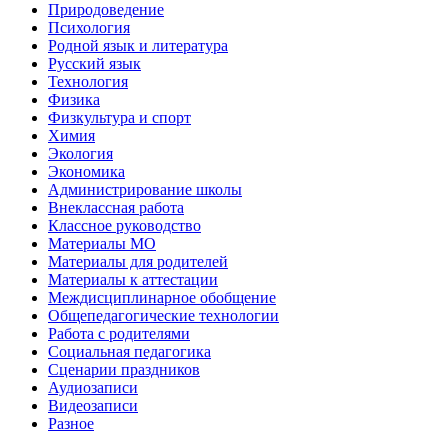
Природоведение
Психология
Родной язык и литература
Русский язык
Технология
Физика
Физкультура и спорт
Химия
Экология
Экономика
Администрирование школы
Внеклассная работа
Классное руководство
Материалы МО
Материалы для родителей
Материалы к аттестации
Междисциплинарное обобщение
Общепедагогические технологии
Работа с родителями
Социальная педагогика
Сценарии праздников
Аудиозаписи
Видеозаписи
Разное