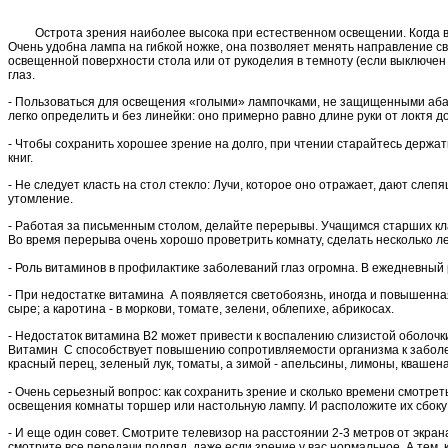
Острота зрения наиболее высока при естественном освещении. Когда вы ч
Очень удобна лампа на гибкой ножке, она позволяет менять направление с
освещенной поверхности стола или от рукоделия в темноту (если выключен 
глаз.
- Пользоваться для освещения «голыми» лампочками, не защищенными абажур
легко определить и без линейки: оно примерно равно длине руки от локтя до
- Чтобы сохранить хорошее зрение на долго, при чтении старайтесь держат
книг.
- Не следует класть на стол стекло: Лучи, которое оно отражает, дают сле
утомление.
- Работая за письменным столом, делайте перерывы. Учащимся старших кла
Во время перерыва очень хорошо проветрить комнату, сделать несколько ле
- Роль витаминов в профилактике заболеваний глаз огромна. В ежедневный
- При недостатке витамина А появляется светобоязнь, иногда и повышенная
сыре; а каротина - в моркови, томате, зелени, облепихе, абрикосах.
- Недостаток витамина В2 может привести к воспалению слизистой оболочки
Витамин С способствует повышению сопротивляемости организма к заболев
красный перец, зеленый лук, томаты, а зимой - апельсины, лимоны, квашена
- Очень серьезный вопрос: как сохранить зрение и сколько времени смотрет
освещения комнаты торшер или настольную лампу. И расположите их сбоку и
- И еще один совет. Смотрите телевизор на расстоянии 2-3 метров от экран
смотрите все передачи подряд, даже если зрение у вас нормальное. А тем, 