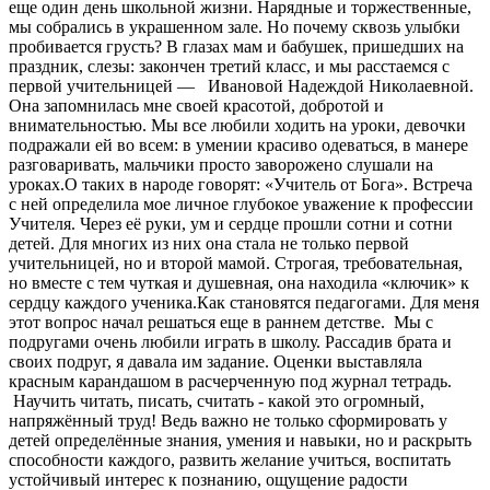
еще один день школьной жизни. Нарядные и торжественные,
мы собрались в украшенном зале. Но почему сквозь улыбки
пробивается грусть? В глазах мам и бабушек, пришедших на
праздник, слезы: закончен третий класс, и мы расстаемся с
первой учительницей — Ивановой Надеждой Николаевной.
Она запомнилась мне своей красотой, добротой и
внимательностью. Мы все любили ходить на уроки, девочки
подражали ей во всем: в умении красиво одеваться, в манере
разговаривать, мальчики просто заворожено слушали на
уроках.О таких в народе говорят: «Учитель от Бога». Встреча
с ней определила мое личное глубокое уважение к профессии
Учителя. Через её руки, ум и сердце прошли сотни и сотни
детей. Для многих из них она стала не только первой
учительницей, но и второй мамой. Строгая, требовательная,
но вместе с тем чуткая и душевная, она находила «ключик» к
сердцу каждого ученика.Как становятся педагогами. Для меня
этот вопрос начал решаться еще в раннем детстве. Мы с
подругами очень любили играть в школу. Рассадив брата и
своих подруг, я давала им задание. Оценки выставляла
красным карандашом в расчерченную под журнал тетрадь.
Научить читать, писать, считать - какой это огромный,
напряжённый труд! Ведь важно не только сформировать у
детей определённые знания, умения и навыки, но и раскрыть
способности каждого, развить желание учиться, воспитать
устойчивый интерес к познанию, ощущение радости