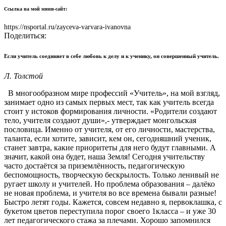
Ссылка на мой мини-сайт:
https://nsportal.ru/zayceva-varvara-ivanovna
Поделиться:
Если учитель соединяет в себе любовь к делу и к ученику, он совершенный учитель.
Л. Толстой
В многообразном мире профессий «Учитель», на мой взгляд,
занимает одно из самых первых мест, так как учитель всегда
стоит у истоков формирования личности. «Родители создают
тело, учителя создают души»,- утверждает монгольская
пословица. Именно от учителя, от его личности, мастерства,
таланта, если хотите, зависит, кем он, сегодняшний ученик,
станет завтра, какие приоритеты для него будут главными. А
значит, какой она будет, наша Земля! Сегодня учительству
часто достаётся за приземлённость, педагогическую
беспомощность, творческую бескрылость. Только ленивый не
ругает школу и учителей. Но проблема образования – далёко
не новая проблема, и учителя во все времена бывали разные!
Быстро летят годы. Кажется, совсем недавно я, первоклашка, с
букетом цветов переступила порог своего 1класса – и уже 30
лет педагогического стажа за плечами. Хорошо запомнился