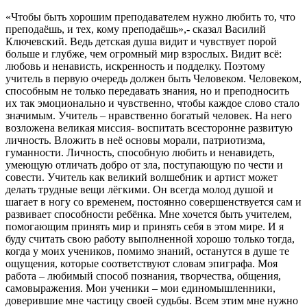
«Чтобы быть хорошим преподавателем нужно любить то, что
преподаёшь, и тех, кому преподаёшь»,- сказал Василий
Ключевский. Ведь детская душа видит и чувствует порой
больше и глубже, чем огромный мир взрослых. Видит всё:
любовь и ненависть, искренность и подделку. Поэтому
учитель в первую очередь должен быть Человеком. Человеком,
способным не только передавать знания, но и преподносить
их так эмоционально и чувственно, чтобы каждое слово стало
значимым. Учитель – нравственно богатый человек. На него
возложена великая миссия- воспитать всесторонне развитую
личность. Вложить в неё основы морали, патриотизма,
гуманности. Личность, способную любить и ненавидеть,
умеющую отличать добро от зла, поступающую по чести и
совести. Учитель как великий волшебник и артист может
делать трудные вещи лёгкими. Он всегда молод душой и
шагает в ногу со временем, постоянно совершенствуется сам и
развивает способности ребёнка. Мне хочется быть учителем,
помогающим принять мир и принять себя в этом мире. И я
буду считать свою работу выполненной хорошо только тогда,
когда у моих учеников, помимо знаний, останутся в душе те
ощущения, которые соответствуют словам эпиграфа. Моя
работа – любимый способ познания, творчества, общения,
самовыражения. Мои ученики – мои единомышленники,
доверившие мне частицу своей судьбы. Всем этим мне нужно