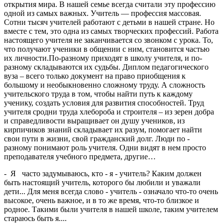
открытия мира. В нашей семье всегда считали эту профессию
одной из самых важных. Учитель — профессия массовая.
Сотни тысяч учителей работают с детьми в нашей стране. Но
вместе с тем, это одна из самых творческих профессий. Работа
настоящего учителя не заканчивается со звонком с урока. То,
что получают ученики в общении с ним, становится частью
их личности.По-разному приходят в школу учителя, и по-
разному складываются их судьбы. Диплом педагогического
вуза – всего только документ на право приобщения к
большому и необыкновенно сложному труду. А сложность
учительского труда в том, чтобы найти путь к каждому
ученику, создать условия для развития способностей. Труд
учителя сродни труда хлебороба и строителя – из зерен добра
и справедливости выращивает он душу учеников, из
кирпичиков знаний складывает их разум, помогает найти
свои пути в жизни, свой гражданский долг. Люди по -
разному понимают роль учителя. Одни видят в нем просто
преподавателя учебного предмета, другие…
- Я часто задумываюсь, кто - я - учитель? Каким должен
быть настоящий учитель, которого бы любили и уважали
дети... Для меня всегда слово - учитель - означало что-то очень
высокое, очень важное, и в то же время, что-то близкое и
родное. Такими были учителя в нашей школе, таким учителем
стараюсь быть я....