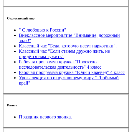
Окружающий мир
" С любовью к России"
Внеклассное мероприятие "Внимание, дорожный
знак!"
Классный час "Беда, которую несут наркотики".
Классный час "Если станем дружно жить, не
придётся нам тужить"
Рабочая программа кружка "Проектно
исследовательская деятельность" 4 класс
Рабочая программа кружка "Юный краевед" 4 класс
Урок- лекция по окружающему миру " Любимый
край"
Разное
Праздник первого звонка.