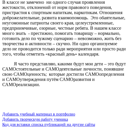
В классе не замечено ни одного случая проявления
жестокости, отклонений от норм правового поведения,
пристрастия к спиртным напит­кам, наркотикам. Отношения
доброжелательные, развита взаимопомощь. Это обаятельные,
неугомонные патриоты своего края, целеустремленные,
предприимчивые, озорные, честные ребята. В нашем классе
много знать - престижно, помогать товарищу – нормально,
готовить дело по чужому сценарию – невозможно, жить без
творчества и активности – скучно. Ни одно организуемое
дело не проводится только ради мероприятия или просто ради
того, чтобы отметить «красный день» календаря.
Я часто представляю, какими будут мои дети – это будут
САМОстоятельные и САМОдеятельные личности, понявшие
свою САМОценность; которые достигли САМОопределения
и САМОутверждения путём САМОразвития и
САМОреализации.
Добавить учебный материал в портфолио
Добавить творческую работу ученика
Код для вставки списка публикаций на другие сайты