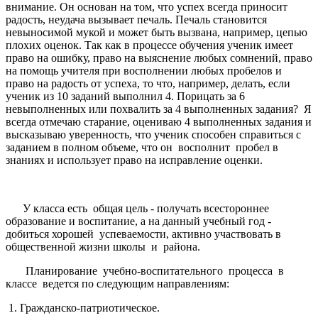
внимание. Он основан на том, что успех всегда приносит
радость, неудача вызывает печаль. Печаль ста­новится
невыносимой мукой и может быть вызвана, например, цепью
плохих оценок. Так как в процессе обучения ученик имеет
право на ошибку, право на выяснение любых сомнений, право
на помощь учителя при восполнении любых пробелов и
право на радость от успеха, то что, например, делать, если
ученик из 10 заданий выполнил 4. Порицать за 6
невыполненных или похвалить за 4 выполненных задания? Я
всегда от­мечаю старание, оцениваю 4 выполненных задания и
высказываю уве­ренность, что ученик способен справиться с
заданием в полном объеме, что он восполнит пробел в
знаниях и использует право на исправление оценки.
У класса есть общая цель - получать всестороннее
образование и воспитание, а на данный учебный год -
добиться хорошей успеваемости, активно участвовать в
общественной жизни школы и района.
Планирование учебно-воспитательного процесса в
классе ве­дется по следующим направлениям:
1. Гражданско-патриотическое.