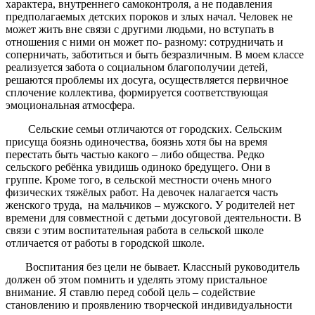
характера, внутреннего самоконтроля, а не подавления
предполагаемых детских пороков и злых начал. Человек не
может жить вне связи с другими людьми, но вступать в
отношения с ними он может по- разному: сотрудничать и
соперничать, заботиться и быть безразличным. В моем классе
реализуется забота о социальном благополучии детей,
решаются проблемы их досуга, осуществляется первичное
сплочение коллектива, формируется соответствующая
эмоциональная атмосфера.
Сельские семьи отличаются от городских. Сельским
присуща боязнь одиночества, боязнь хотя бы на время
перестать быть частью какого – либо общества. Редко
сельского ребёнка увидишь одиноко бредущего. Они в
группе. Кроме того, в сельской местности очень много
физических тяжёлых работ. На девочек налагается часть
женского труда, на мальчиков – мужского. У родителей нет
времени для совместной с детьми досуговой деятельности. В
связи с этим воспитательная работа в сельской школе
отличается от работы в городской школе.
Воспитания без цели не бывает. Классный руководитель
должен об этом помнить и уделять этому пристальное
внимание. Я ставлю перед собой цель – содействие
становлению и проявлению творческой индивидуальности