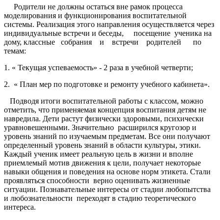
Родители не должны остаться вне рамок процесса
моделирования и функционирования воспитательной
системы. Реализация этого направления осуществляется через
индивидуальные встречи и беседы, посещение уче­ника на
дому, классные собрания и встречи родителей по
темам:
1. « Текущая успеваемость» - 2 раза в учебной четверти;
2. « План мер по подготовке и ремонту учебного кабинета».
Подводя итоги воспитательной работы с классом, можно
отметить, что применяемая концепция воспитания детям не
навредила. Де­ти растут физически здоровыми, психически
уравновешенными. Значительно расширился кругозор и
уровень знаний по изучаемым предметам. Все они получают
определенный уровень знаний в области культуры, этики.
Каждый ученик имеет реальную цель в жизни и вполне
приемлемый мотив движения к цели, получает некоторые
навыки общения и поведения на основе норм этикета. Стали
проявляться способности верно оценивать жизненные
ситуации. Познавательные интересы от стадии любопытства
и любознательности переходят в стадию теоретического
интереса.