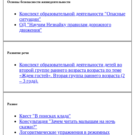
Основы безопасности жизнедеятельности
Конспект образовательной деятельности "Опасные
ситуации"
ОД "Научим Незнайку правилам дорожного
движения"
Развитие речи
Конспект образовательной деятельности детей во
второй группе раннего возраста возраста по теме
«Ждем гостей». Вторая группа раннего возраста (2
– 3 года).
Разное
Квест "В поисках клада"
Консультация "Зачем читать малышам на ночь
сказки?"
Логоритмические упражнения в режимных