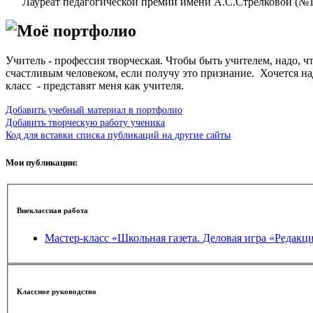
Лауреат педагогической премии имени А.С.Стрелковой (№10
Моё портфолио
Учитель - профессия творческая. Чтобы быть учителем, надо, ч
счастливым человеком, если получу это признание. Хочется н
класс - представят меня как учителя.
Добавить учебный материал в портфолио
Добавить творческую работу ученика
Код для вставки списка публикаций на другие сайты
Мои публикации:
Внеклассная работа
Мастер-класс «Школьная газета. Деловая игра «Редакц
Классное руководство