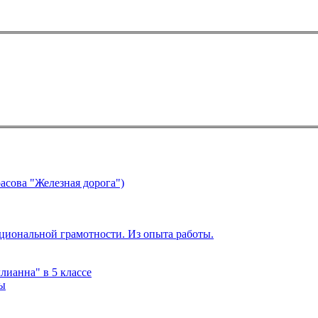
асова "Железная дорога")
циональной грамотности. Из опыта работы.
ианна" в 5 классе
ры