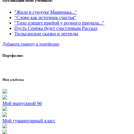
Публикации моих учеников:
"Жила в сундуке Машенька..."
"Слово как источник счастья"
"Тихо плещет прибой у родного причала..."
Пусть Серёжа будет счастливым Рассказ
Тюльганские сказки и легенды
Добавить грамоту в портфолио
Портфолио:
Мои альбомы
Мой выпускной 9б
Мой гуманитарный класс