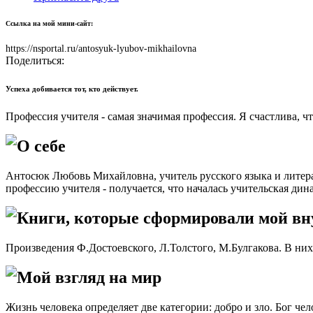
Ссылка на мой мини-сайт:
https://nsportal.ru/antosyuk-lyubov-mikhailovna
Поделиться:
Успеха добивается тот, кто действует.
Профессия учителя - самая значимая профессия. Я счастлива, ч
О себе
Антосюк Любовь Михайловна, учитель русского языка и литера
профессию учителя - получается, что началась учительская ди
Книги, которые сформировали мой в
Произведения Ф.Достоевского, Л.Толстого, М.Булгакова. В них 
Мой взгляд на мир
Жизнь человека определяет две категории: добро и зло. Бог чел