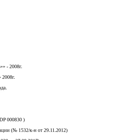
юди России» - 2006г.
енные дети России. Учитель»» -
 2008г.
ии в Сочи 2010 года.
DP 000830 )
ии (№ 1532/к-н от 29.11.2012)