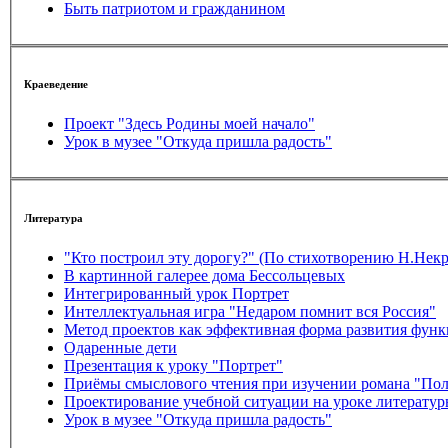
Быть патриотом и гражданином
Краеведение
Проект "Здесь Родины моей начало"
Урок в музее "Откуда пришла радость"
Литература
"Кто построил эту дорогу?" (По стихотворению Н.Некр
В картинной галерее дома Бессольцевых
Интегрированный урок Портрет
Интеллектуальная игра "Недаром помнит вся Россия"
Метод проектов как эффективная форма развития функ
Одаренные дети
Презентация к уроку "Портрет"
Приёмы смыслового чтения при изучении романа "Полл
Проектирование учебной ситуации на уроке литерату
Урок в музее "Откуда пришла радость"