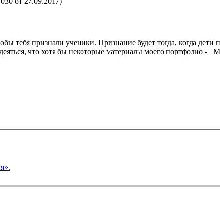
30 от 27.09.2017)
тобы тебя признали ученики. Признание будет тогда, когда дети 
адеяться, что хотя бы некоторые материалы моего портфолио - 
ия».