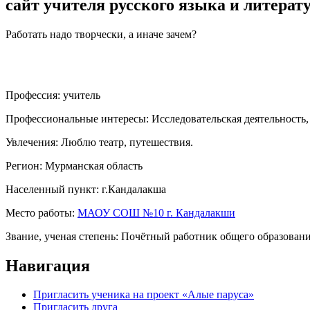
сайт учителя русского языка и литерат
Работать надо творчески, а иначе зачем?
Профессия:
учитель
Профессиональные интересы:
Исследовательская деятельность
Увлечения:
Люблю театр, путешествия.
Регион:
Мурманская область
Населенный пункт:
г.Кандалакша
Место работы:
МАОУ СОШ №10 г. Кандалакши
Звание, ученая степень:
Почётный работник общего образован
Навигация
Пригласить ученика на проект «Алые паруса»
Пригласить друга