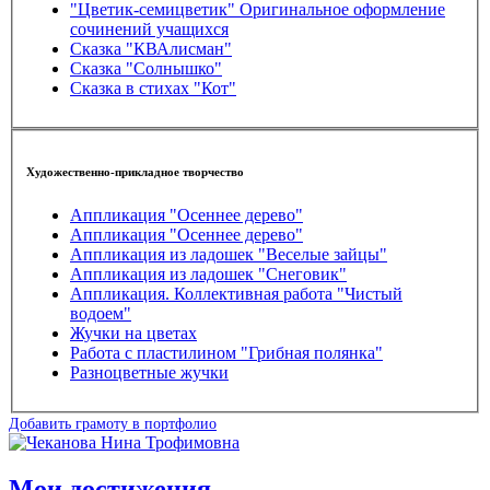
"Цветик-семицветик" Оригинальное оформление
сочинений учащихся
Сказка "КВАлисман"
Сказка "Солнышко"
Сказка в стихах "Кот"
Художественно-прикладное творчество
Аппликация "Осеннее дерево"
Аппликация "Осеннее дерево"
Аппликация из ладошек "Веселые зайцы"
Аппликация из ладошек "Снеговик"
Аппликация. Коллективная работа "Чистый
водоем"
Жучки на цветах
Работа с пластилином "Грибная полянка"
Разноцветные жучки
Добавить грамоту в портфолио
Мои достижения