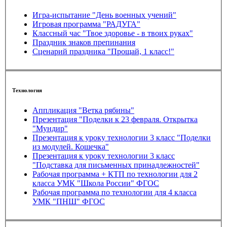
Игра-испытание "День военных учений"
Игровая программа "РАДУГА"
Классный час "Твое здоровье - в твоих руках"
Праздник знаков препинания
Сценарий праздника "Прощай, 1 класс!"
Технология
Аппликация "Ветка рябины"
Презентация "Поделки к 23 февраля. Открытка
"Мундир"
Презентация к уроку технологии 3 класс "Поделки
из модулей. Кошечка"
Презентация к уроку технологии 3 класс
"Подставка для письменных принадлежностей"
Рабочая программа + КТП по технологии для 2
класса УМК "Школа России" ФГОС
Рабочая программа по технологии для 4 класса
УМК "ПНШ" ФГОС