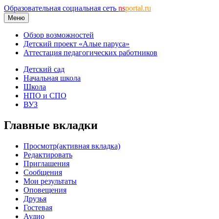
Образовательная социальная сеть
ns
portal.ru
Меню
Обзор возможностей
Детский проект «Алые паруса»
Аттестация педагогических работников
Детский сад
Начальная школа
Школа
НПО и СПО
ВУЗ
Главные вкладки
Просмотр
(активная вкладка)
Редактировать
Приглашения
Сообщения
Мои результаты
Оповещения
Друзья
Гостевая
Аудио