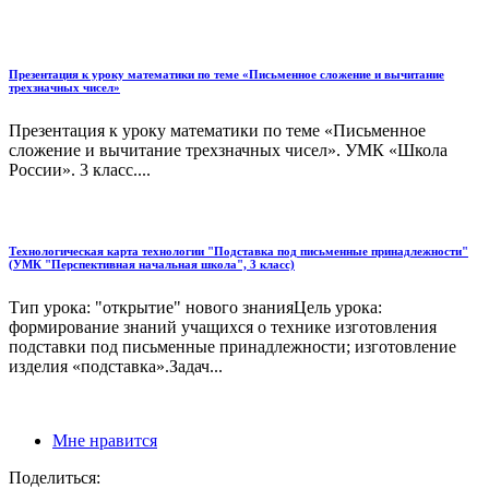
Презентация к уроку математики по теме «Письменное сложение и вычитание
трехзначных чисел»
Презентация к уроку математики по теме «Письменное
сложение и вычитание трехзначных чисел». УМК «Школа
России». 3 класс....
Технологическая карта технологии "Подставка под письменные принадлежности"
(УМК "Перспективная начальная школа", 3 класс)
Тип урока: "открытие" нового знанияЦель урока:
формирование знаний учащихся о технике изготовления
подставки под письменные принадлежности; изготовление
изделия «подставка».Задач...
Мне нравится
Поделиться: