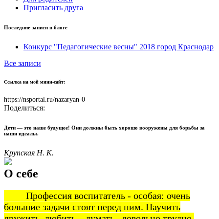
Пригласить друга
Последние записи в блоге
Конкурс "Педагогические весны" 2018 город Краснодар
Все записи
Ссылка на мой мини-сайт:
https://nsportal.ru/nazaryan-0
Поделиться:
Дети — это наше будущее! Они должны быть хорошо вооружены для борьбы за
наши идеалы.
Крупская Н. К.
О себе
Профессия воспитатель - особая: очень
большие задачи стоят перед ним. Научить
дружить, любить, ,думать , довольно трудно,