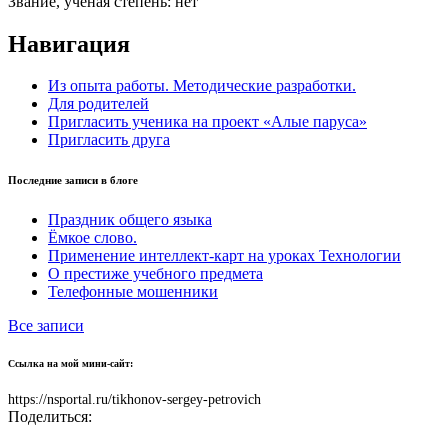
Звание, ученая степень:
нет
Навигация
Из опыта работы. Методические разработки.
Для родителей
Пригласить ученика на проект «Алые паруса»
Пригласить друга
Последние записи в блоге
Праздник общего языка
Ёмкое слово.
Применение интеллект-карт на уроках Технологии
О престиже учебного предмета
Телефонные мошенники
Все записи
Ссылка на мой мини-сайт:
https://nsportal.ru/tikhonov-sergey-petrovich
Поделиться: