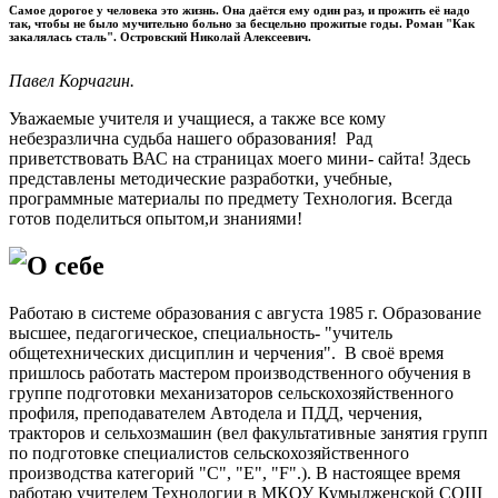
Самое дорогое у человека это жизнь. Она даётся ему один раз, и прожить её надо
так, чтобы не было мучительно больно за бесцельно прожитые годы. Роман "Как
закалялась сталь". Островский Николай Алексеевич.
Павел Корчагин.
Уважаемые учителя и учащиеся, а также все кому
небезразлична судьба нашего образования! Рад
приветствовать ВАС на страницах моего мини- сайта! Здесь
представлены методические разработки, учебные,
программные материалы по предмету Технология. Всегда
готов поделиться опытом,и знаниями!
О себе
Работаю в системе образования с августа 1985 г. Образование
высшее, педагогическое, специальность- "учитель
общетехнических дисциплин и черчения". В своё время
пришлось работать мастером производственного обучения в
группе подготовки механизаторов сельскохозяйственного
профиля, преподавателем Автодела и ПДД, черчения,
тракторов и сельхозмашин (вел факультативные занятия групп
по подготовке специалистов сельскохозяйственного
производства категорий "C", "E", "F".). В настоящее время
работаю учителем Технологии в МКОУ Кумылженской СОШ