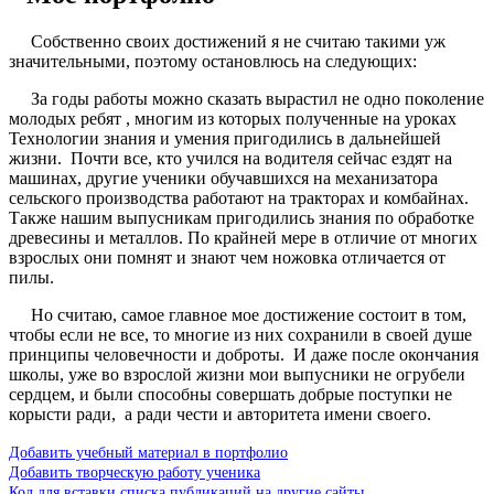
Собственно своих достижений я не считаю такими уж
значительными, поэтому остановлюсь на следующих:
За годы работы можно сказать вырастил не одно поколение
молодых ребят , многим из которых полученные на уроках
Технологии знания и умения пригодились в дальнейшей
жизни. Почти все, кто учился на водителя сейчас ездят на
машинах, другие ученики обучавшихся на механизатора
сельского производства работают на тракторах и комбайнах.
Также нашим выпусникам пригодились знания по обработке
древесины и металлов. По крайней мере в отличие от многих
взрослых они помнят и знают чем ножовка отличается от
пилы.
Но считаю, самое главное мое достижение состоит в том,
чтобы если не все, то многие из них сохранили в своей душе
принципы человечности и доброты. И даже после окончания
школы, уже во взрослой жизни мои выпусники не огрубели
сердцем, и были способны совершать добрые поступки не
корысти ради, а ради чести и авторитета имени своего.
Добавить учебный материал в портфолио
Добавить творческую работу ученика
Код для вставки списка публикаций на другие сайты