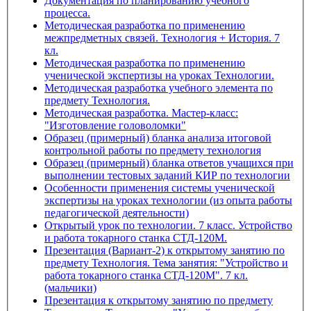
Документация по планированию учебного
процесса.
Методическая разработка по применению
межпредметных связей. Технология + История. 7
кл.
Методическая разработка по применению
ученической экспертизы на уроках Технологии.
Методическая разработка учебного элемента по
предмету Технология.
Методическая разработка. Мастер-класс:
"Изготовление головоломки"
Образец (примерный) бланка анализа итоговой
контрольной работы по предмету технология
Образец (примерный) бланка ответов учащихся при
выполнении тестовых заданий КИР по технологии
Особенности применения системы ученической
экспертизы на уроках технологии (из опыта работы
педагогической деятельности)
Открытый урок по технологии. 7 класс. Устройство
и работа токарного станка СТД-120М.
Презентация (Вариант-2) к открытому занятию по
предмету Технология. Тема занятия: "Устройство и
работа токарного станка СТД-120М". 7 кл.
(мальчики)
Презентация к открытому занятию по предмету