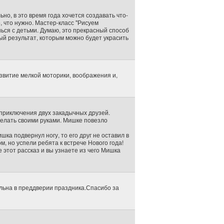
но, в это время года хочется создавать что-
, что нужно. Мастер-класс "Рисуем
шься с детьми. Думаю, это прекрасный способ
ый результат, которым можно будет украсить
азвитие мелкой моторики, воображения и,
 приключения двух закадычных друзей.
делать своими руками. Мишке повезло
шка подвернул ногу, то его друг не оставил в
м, но успели ребята к встрече Нового года!
 этот рассказ и вы узнаете из чего Мишка
альна в преддверии праздника.Спасибо за