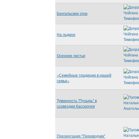
Бенгальские огни
На льдине
Осенние листья
«Семейные традиции в нашей
семье»
Туманность "Пузырь" в
созвездии Кассиопея
Презентация "Переводчик"