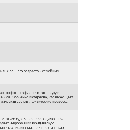
ить с раннего возраста к семейным
к астрофотография сочетает науку и
Хаббла. Особенно интересно, что через цвет
имический состав и физические процессы.
 статусе судебного переводчика в РФ.
придает информации юридическую
ия к квалификации, но и практические