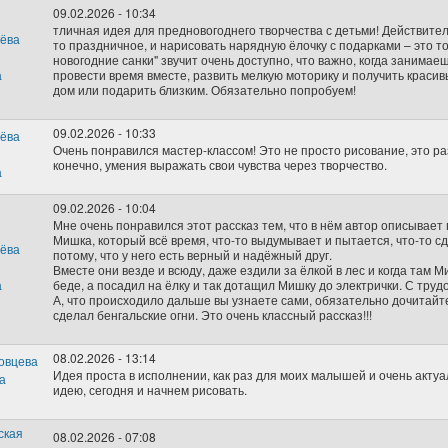
09.02.2026 - 10:34
тличная идея для предновогоднего творчества с детьми! Действитель
то праздничное, и нарисовать нарядную ёлочку с подарками – это то
новогодние санки" звучит очень доступно, что важно, когда занимае
провести время вместе, развить мелкую моторику и получить красив
дом или подарить близким. Обязательно попробуем!
09.02.2026 - 10:33
Очень понравился мастер-классом! Это не просто рисование, это р
конечно, умения выражать свои чувства через творчество.
09.02.2026 - 10:04
Мне очень понравился этот рассказ тем, что в нём автор описывает
Мишка, который всё время, что-то выдумывает и пытается, что-то с
потому, что у него есть верный и надёжный друг.
Вместе они везде и всюду, даже ездили за ёлкой в лес и когда там Ми
беде, а посадил на ёлку и так дотащил Мишку до электрички. С трудо
А, что происходило дальше вы узнаете сами, обязательно дочитайте
сделал бенгальские огни. Это очень классный рассказ!!!
08.02.2026 - 13:14
Идея проста в исполнении, как раз для моих малышей и очень акту
идею, сегодня и начнем рисовать.
08.02.2026 - 07:08