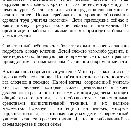
окружающих людей. Скрыта от глаз детей, которые идут к
нему на урок. А сейчас учительский труд стал еще сложнее и
ответственнее. Новые требования к уровню образования
сделали труд учителя нелегким. Дети приходящие сейчас в
нашу школу требуют больше заботы и внимания. На
организацию работы с такими детьми приходится большая
часть времени.
Современный ребенок стал болеее закрытым, очень слложно
подобрать к нему ключик. Детей сложно чем-либо удивить и
заинтересовать. Большую часть времени дети, как правило
проводят дома за компьютером. Такие они современные дети.
А кто же он - современный учитель? Много раз каждый из нас
задавал себе этот вопрос. Но найти ответ на него становиться
все сложнее и сложнее. На мой взгляд, современный учитель
это тот человек, который может реализовать в своей
деятельности различные программы и подходы, легко находит
общий язык с детьми, легко обращается с современными
средствами вычислительной техники, а их великое
множество. Пожалуй - это еще и тот человек, которым
гордятся коллеги, к которому тянуться дети. Современный
учитель человек срессоустойчивый, но не забывающий о
своем здоровье и своей семье.