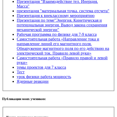
Презентация "Взаимодействие тел. Инерция.
Масса"
презентация "материальная точка. система отсчета"
Презентация к внеклассному мероприятию
Презентация по теме"Энергия. Кинетическая и
потенциальная энергия. Вывод закона сохранения
механической энергии"
Рабочая программа по физике для 7-9 класса
Самостоятельная работа «Направление тока и
направление линий его магнитного поля.
Обнаружение магнитного поля по его действию на
электрический ток. Правило левой руки»
Самостоятельная работа «Правило правой и левой
руки»
темы проектов для 7 класса
Тест
урок физики работа мощность
Ядерные реакции
Публикации моих учеников:
Научно-техническое творчество