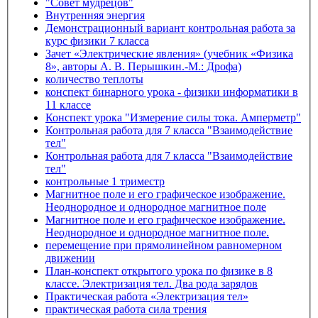
"Совет мудрецов"
Внутренняя энергия
Демонстрационный вариант контрольная работа за
курс физики 7 класса
Зачет «Электрические явления» (учебник «Физика
8», авторы А. В. Перышкин.-М.: Дрофа)
количество теплоты
конспект бинарного урока - физики информатики в
11 классе
Конспект урока "Измерение силы тока. Амперметр"
Контрольная работа для 7 класса "Взаимодействие
тел"
Контрольная работа для 7 класса "Взаимодействие
тел"
контрольные 1 триместр
Магнитное поле и его графическое изображение.
Неоднородное и однородное магнитное поле
Магнитное поле и его графическое изображение.
Неоднородное и однородное магнитное поле.
перемещение при прямолинейном равномерном
движении
План-конспект открытого урока по физике в 8
классе. Электризация тел. Два рода зарядов
Практическая работа «Электризация тел»
практическая работа сила трения