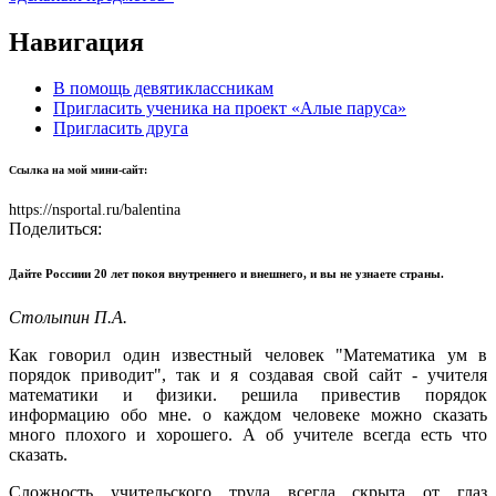
Навигация
В помощь девятиклассникам
Пригласить ученика на проект «Алые паруса»
Пригласить друга
Ссылка на мой мини-сайт:
https://nsportal.ru/balentina
Поделиться:
Дайте Россиии 20 лет покоя внутреннего и внешнего, и вы не узнаете страны.
Столыпин П.А.
Как говорил один известный человек "Математика ум в
порядок приводит", так и я создавая свой сайт - учителя
математики и физики. решила привестив порядок
информацию обо мне. о каждом человеке можно сказать
много плохого и хорошего. А об учителе всегда есть что
сказать.
Сложность учительского труда всегда скрыта от глаз