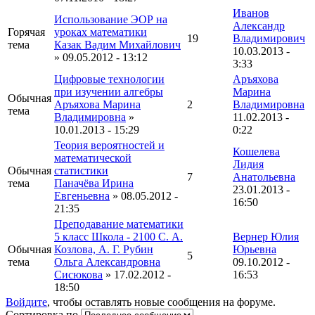
Иванов
Использование ЭОР на
Александр
Горячая
уроках математики
19
Владимирович
тема
Казак Вадим Михайлович
10.03.2013 -
» 09.05.2012 - 13:12
3:33
Цифровые технологии
Аръяхова
при изучении алгебры
Марина
Обычная
Аръяхова Марина
2
Владимировна
тема
Владимировна
»
11.02.2013 -
10.01.2013 - 15:29
0:22
Теория вероятностей и
Кошелева
математической
Лидия
Обычная
статистики
7
Анатольевна
тема
Паначёва Ирина
23.01.2013 -
Евгеньевна
» 08.05.2012 -
16:50
21:35
Преподавание математики
5 класс Школа - 2100 С. А.
Вернер Юлия
Обычная
Козлова, А. Г. Рубин
Юрьевна
5
тема
Ольга Александровна
09.10.2012 -
Сисюкова
» 17.02.2012 -
16:53
18:50
Войдите
, чтобы оставлять новые сообщения на форуме.
Сортировка по