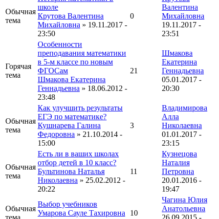
школе
Валентина
Обычная
Крутова Валентина
0
Михайловна
тема
Михайловна
» 19.11.2017 -
19.11.2017 -
23:50
23:51
Особенности
преподавания математики
Шмакова
в 5-м классе по новым
Екатерина
Горячая
ФГОСам
21
Геннадьевна
тема
Шмакова Екатерина
05.01.2017 -
Геннадьевна
» 18.06.2012 -
20:30
23:48
Как улучшить результаты
Владимирова
ЕГЭ по математике?
Алла
Обычная
Кушнарева Галина
3
Николаевна
тема
Федоровна
» 21.10.2014 -
01.01.2017 -
15:00
23:15
Есть ли в ваших школах
Кузнецова
отбор детей в 10 класс?
Наталия
Обычная
Бультинова Наталья
11
Петровна
тема
Николаевна
» 25.02.2012 -
20.01.2016 -
20:22
19:47
Чагина Юлия
Выбор учебников
Обычная
Анатольевна
Умарова Сауле Тахировна
10
тема
26.09.2015 -