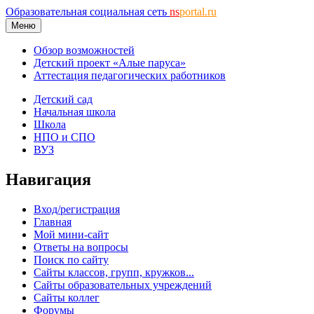
Образовательная социальная сеть
ns
portal.ru
Меню
Обзор возможностей
Детский проект «Алые паруса»
Аттестация педагогических работников
Детский сад
Начальная школа
Школа
НПО и СПО
ВУЗ
Навигация
Вход/регистрация
Главная
Мой мини-сайт
Ответы на вопросы
Поиск по сайту
Сайты классов, групп, кружков...
Сайты образовательных учреждений
Сайты коллег
Форумы