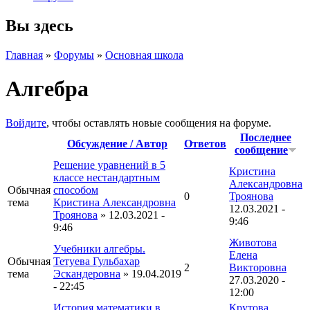
Вы здесь
Главная
»
Форумы
»
Основная школа
Алгебра
Войдите
, чтобы оставлять новые сообщения на форуме.
Последнее
Обсуждение / Автор
Ответов
сообщение
Решение уравнений в 5
Кристина
классе нестандартным
Александровна
Обычная
способом
0
Троянова
тема
Кристина Александровна
12.03.2021 -
Троянова
» 12.03.2021 -
9:46
9:46
Животова
Учебники алгебры.
Елена
Обычная
Тетуева Гульбахар
2
Викторовна
тема
Эскандеровна
» 19.04.2019
27.03.2020 -
- 22:45
12:00
История математики в
Крутова