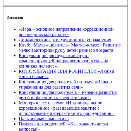
Логопедия
«Игра – основное направление коррекционной
логопедической работы»
Динамические артикуляционные упражнения
Клуб: «Мама – целитель» Мастер-класс: «Развитие
мелкой моторики рук у детей раннего возраста»
Консультация для педагогов групп
компенсирующей направленности: «Ум – на
кончиках пальцев».
КОНСУЛЬТАЦИЯ ДЛЯ РОДИТЕЛЕЙ «Любви
много бывает»
Консультация для родителей на тему: «Игры и
упражнения для развития речи»
Консультация для родителей: « Речевое развитие
детей в общении со сверстниками».
Мастер- класс на тему: «Индивидуальное
коррекционное - развивающее занятие с
использование интерактивного оборудования».
Пальчиковая гимнастика
Памятка для родителей: «Как задавать детям
вопросы!»