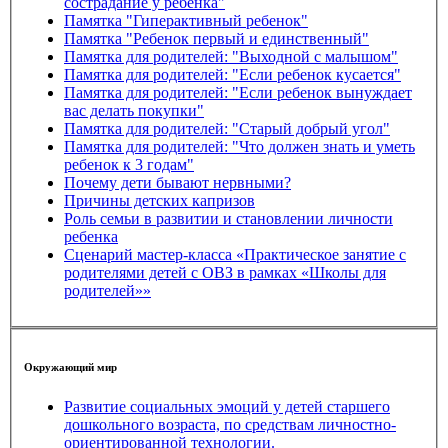
сострадание у ребенка"
Памятка "Гиперактивный ребенок"
Памятка "Ребенок первый и единственный"
Памятка для родителей: "Выходной с малышом"
Памятка для родителей: "Если ребенок кусается"
Памятка для родителей: "Если ребенок вынуждает
вас делать покупки"
Памятка для родителей: "Старый добрый угол"
Памятка для родителей: "Что должен знать и уметь
ребенок к 3 годам"
Почему дети бывают нервными?
Причины детских капризов
Роль семьи в развитии и становлении личности
ребенка
Сценарий мастер-класса «Практическое занятие с
родителями детей с ОВЗ в рамках «Школы для
родителей»»
Окружающий мир
Развитие социальных эмоций у детей старшего
дошкольного возраста, по средствам личностно-
ориентированной технологии.