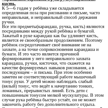
кисть.
К 5—6 годам у ребёнка уже складывается
определенная поза при рисовании и письме, часто
неправильная, и неправильный способ держания
ручки.
Все эти предметы(карандаш, ручка, кисть) являются
посредниками между рукой ребёнка и бумагой.
Зажатый в руке карандаш как бы удлиняет кисть,
является ее своеобразным продолжением. Поэтому
ребёнок сосредотачивает своё внимание не на
захвате, а на точке соприкосновения карандаша и
бумаги. И это часто является причиной
формирования у него неправильного захвата
карандаша, ручки, кисточки, что скажется на
качестве формируемых навыков рисования, а в
последующем – и письма. При этом особенно
заметен не соответствующий работе мышечный
тонус руки. У детей можно наблюдать слабый
(вялый) тонус, что ведёт к начертанию тонких,
ломанных, прерывистых линий. Есть дети с
повышенным тонусом мелкой мускулатуры. В этом
случае рука ребёнка быстро устаёт, он не может
закончить работу без дополнительного отдыха.