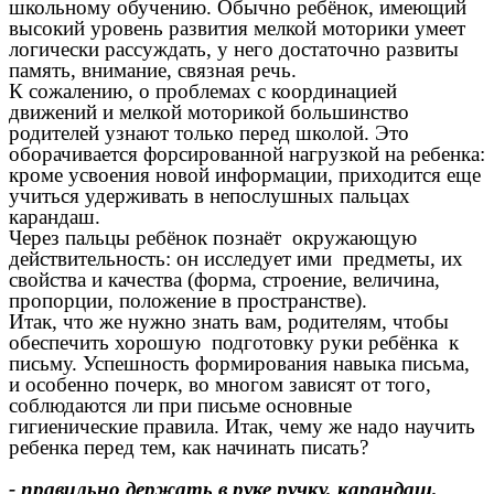
школьному обучению. Обычно ребёнок, имеющий
высокий уровень развития мелкой моторики умеет
логически рассуждать, у него достаточно развиты
память, внимание, связная речь.
К сожалению, о проблемах с координацией
движений и мелкой моторикой большинство
родителей узнают только перед школой. Это
оборачивается форсированной нагрузкой на ребенка:
кроме усвоения новой информации, приходится еще
учиться удерживать в непослушных пальцах
карандаш.
Через пальцы ребёнок познаёт окружающую
действительность: он исследует ими предметы, их
свойства и качества (форма, строение, величина,
пропорции, положение в пространстве).
Итак, что же нужно знать вам, родителям, чтобы
обеспечить хорошую подготовку руки ребёнка к
письму. Успешность формирования навыка письма,
и особенно почерк, во многом зависят от того,
соблюдаются ли при письме основные
гигиенические правила. Итак, чему же надо научить
ребенка перед тем, как начинать писать?
- правильно держать в руке ручку, карандаш,