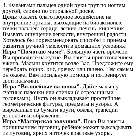
3. Фалангами пальцев одной руки трут по ногтям
другой, словно по стиральной доске.
Цель:
оказать благотворное воздействие на
внутренние органы, выходящие на биоактивные
точки пальцев: сердце, легкие, печень, кишечник.
Вызвать ощущение легкости, внутренней радости.
Хотелось бы порекомендовать способы и приёмы
развития ручной умелости в домашних условиях:
Игра “Помогаю маме”.
Большую часть времени
Вы проводите на кухне. Вы заняты приготовлением
ужина. Малыш крутится возле Вас. Предложите ему
перебрать горох, рис, гречку или пшено. Тем самым
он окажет Вам посильную помощь и потренирует
свои пальчики.
Игра “Волшебные палочки”.
Дайте малышу
счётные палочки или спички (с отрезанными
головками). Пусть он выкладывает простейшие
геометрические фигуры, предметы и узоры. А
вырезанные из бумаги круги, овалы, трапеции
дополнят изображения.
Игра “Мастерская золушки”.
Пока Вы заняты
пришиванием пуговиц, ребёнок может выкладывать
из пуговиц, ярких ниточек красивые узоры.