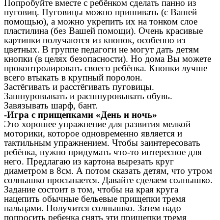
Попробуйте вместе с ребёнком сделать панно из
пуговиц. Пуговицы можно пришивать (с Вашей
помощью), а можно укрепить их на тонком слое
пластилина (без Вашей помощи). Очень красивые
картинки получаются из кнопок, особенно из
цветных. В группе педагоги не могут дать детям
кнопки (в целях безопасности). Но дома Вы можете
проконтролировать своего ребёнка. Кнопки лучше
всего втыкать в крупный поролон.
Застёгивать и расстёгивать пуговицы.
Зашнуровывать и расшнуровывать обувь.
Завязывать шарф, бант.
-Игра с прищепками «День и ночь»
Это хорошее упражнение для развития мелкой
моторики, которое одновременно является и
тактильным упражнением. Чтобы заинтересовать
ребёнка, нужно придумать что-то интересное для
него. Предлагаю из картона вырезать круг
диаметром в 8см. А потом сказать детям, что утром
солнышко просыпается. Давайте сделаем солнышко.
Задание состоит в том, чтобы на края круга
нацепить обычные бельевые прищепки тремя
пальцами. Получится солнышко. Затем надо
попросить ребенка снять эти прищепки тремя