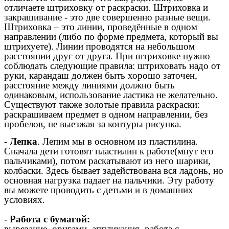
отличаете штриховку от раскраски. Штриховка и
закрашивание - это две совершенно разные вещи.
Штриховка – это линии, проведённые в одном
направлении (либо по форме предмета, который вы
штрихуете). Линии проводятся на небольшом
расстоянии друг от друга. При штриховке нужно
соблюдать следующие правила: штриховать надо от
руки, карандаш должен быть хорошо заточен,
расстояние между линиями должно быть
одинаковым, использование ластика не желательно.
Существуют также золотые правила раскраски:
раскрашиваем предмет в одном направлении, без
пробелов, не выезжая за контуры рисунка.
- Лепка
. Лепим мы в основном из пластилина.
Сначала дети готовят пластилин к работе(мнут его
пальчиками), потом раскатывают из него шарики,
колбаски. Здесь бывает задействована вся ладонь, но
основная нагрузка падает на пальчики. Эту работу
вы можете проводить с детьми и в домашних
условиях.
-
Работа с бумагой:
вырезание, оригами, аппликация, работа с