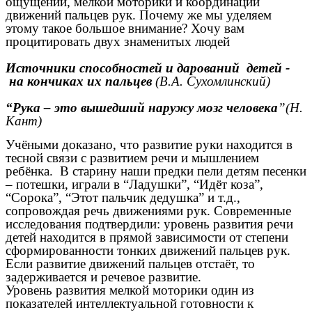
ощущений, мелкой моторики и координации
движений пальцев рук. Почему же мы уделяем
этому такое большое внимание? Хочу вам
процитировать двух знаменитых людей
Источники способностей и дарований детей -
на кончиках их пальцев
(В.А. Сухомлинский)
“Рука – это вышедший наружу мозг человека
”(Н.
Кант)
Учёными доказано, что развитие руки находится в
тесной связи с развитием речи и мышлением
ребёнка. В старину наши предки пели детям песенки
– потешки, играли в “Ладушки”, “Идёт коза”,
“Сорока”, “Этот пальчик дедушка” и т.д.,
сопровождая речь движениями рук. Современные
исследования подтвердили: уровень развития речи
детей находится в прямой зависимости от степени
сформированности тонких движений пальцев рук.
Если развитие движений пальцев отстаёт, то
задерживается и речевое развитие.
Уровень развития мелкой моторики один из
показателей интеллектуальной готовности к