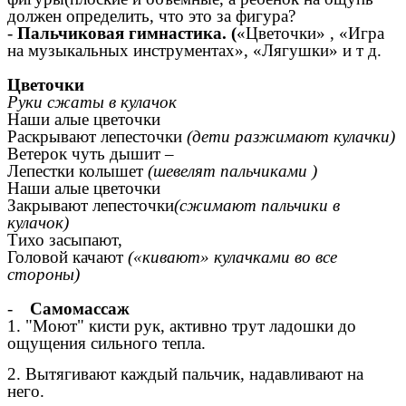
должен определить, что это за фигура?
-
Пальчиковая гимнастика. (
«Цветочки» , «Игра
на музыкальных инструментах», «Лягушки» и т д.
Цветочки
Руки сжаты в кулачок
Наши алые цветочки
Раскрывают лепесточки
(дети разжимают кулачки)
Ветерок чуть дышит –
Лепестки колышет
(шевелят пальчиками )
Наши алые цветочки
Закрывают лепесточки
(сжимают пальчики в
кулачок)
Тихо засыпают,
Головой качают
(«кивают» кулачками во все
стороны)
-
…
Самомассаж
1. "Моют" кисти рук, активно трут ладошки до
ощущения сильного тепла.
2. Вытягивают каждый пальчик, надавливают на
него.