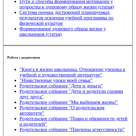
Пути и способы формирования мотивации у
подростка к здоровому образу жизни (статья)
Система оценки достижений планируемых
результатов освоения учебной программы по
физической культуре
Формирование здорового образа жизни у
школьников (статья)
Работа с родителями
"Книга в жизни школьника. Отношение ученика к
учебной и художественной литературе"
"Нравственные уроки моей семьи"
Родительское собрание "Дети и деньги"
Родительское собрание "Дети и родители глазами
друг друга"
Родительское собрание "Мы выбираем жизнь!"
Родительское собрание "О родительском
авторитете"
Родительское собрание "Права и обязанности детей
и родителей"
Родительское собрание "Причины агрессивности"