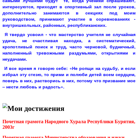
самыми лучшими будут те, когда ученики спрашивают,
интересуются, приходят в спортивный зал после уроков,
дополнительно занимаются в секциях под моим
руководством, принимают участие в соревнованиях -
внутришкольных, районных, республиканских.
Я твердо усвоил - что мастерство учителя не случайная
удача, не счастливая находка, а систематический,
кропотливый поиск и труд, часто черновой, будничный,
наполненный тревожными раздумьями, открытиями и
неудачами.
И все время я говорю себе: «Не ропщи на судьбу, и если
избрал эту стезю, то прими и полюби детей всем сердцем,
поверь в них, растворись в них, потому что призвание мое
– нести любовь и радость».
Мои достижения
Почетная грамота Народного Хурала Республики Бурятия,
2003г
Почетная грамота Министерства образования и науки