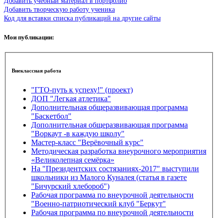
Добавить учебный материал в портфолио
Добавить творческую работу ученика
Код для вставки списка публикаций на другие сайты
Мои публикации:
Внеклассная работа
"ГТО-путь к успеху!" (проект)
ДОП "Легкая атлетика"
Дополнительная общеразвивающая программа
"Баскетбол"
Дополнительная общеразвивающая программа
"Воркаут -в каждую школу"
Мастер-класс "Верёвочный курс"
Методическая разработка внеурочного мероприятия
«Великолепная семёрка»
На "Президентских состязаниях-2017" выступили
школьники из Малого Куналея (статья в газете
"Бичурский хлебороб")
Рабочая программа по внеурочной деятельности
"Военно-патриотический клуб "Беркут"
Рабочая программа по внеурочной деятельности