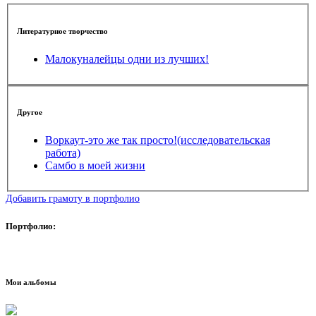
Литературное творчество
Малокуналейцы одни из лучших!
Другое
Воркаут-это же так просто!(исследовательская
работа)
Самбо в моей жизни
Добавить грамоту в портфолио
Портфолио:
Мои альбомы