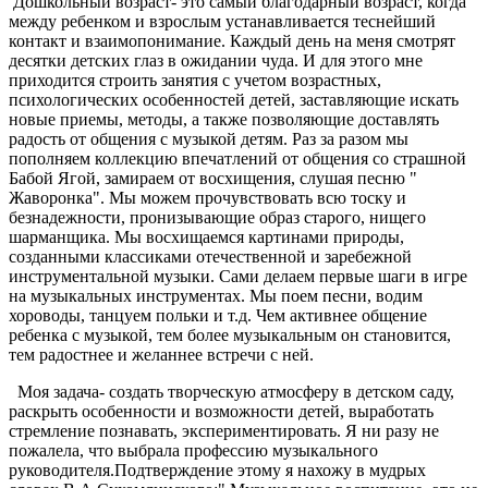
Дошкольный возраст- это самый благодарный возраст, когда
между ребенком и взрослым устанавливается теснейший
контакт и взаимопонимание. Каждый день на меня смотрят
десятки детских глаз в ожидании чуда. И для этого мне
приходится строить занятия с учетом возрастных,
психологических особенностей детей, заставляющие искать
новые приемы, методы, а также позволяющие доставлять
радость от общения с музыкой детям. Раз за разом мы
пополняем коллекцию впечатлений от общения со страшной
Бабой Ягой, замираем от восхищения, слушая песню "
Жаворонка". Мы можем прочувствовать всю тоску и
безнадежности, пронизывающие образ старого, нищего
шарманщика. Мы восхищаемся картинами природы,
созданными классиками отечественной и заребежной
инструментальной музыки. Сами делаем первые шаги в игре
на музыкальных инструментах. Мы поем песни, водим
хороводы, танцуем польки и т.д. Чем активнее общение
ребенка с музыкой, тем более музыкальным он становится,
тем радостнее и желаннее встречи с ней.
Моя задача- создать творческую атмосферу в детском саду,
раскрыть особенности и возможности детей, выработать
стремление познавать, экспериментировать. Я ни разу не
пожалела, что выбрала профессию музыкального
руководителя.Подтверждение этому я нахожу в мудрых