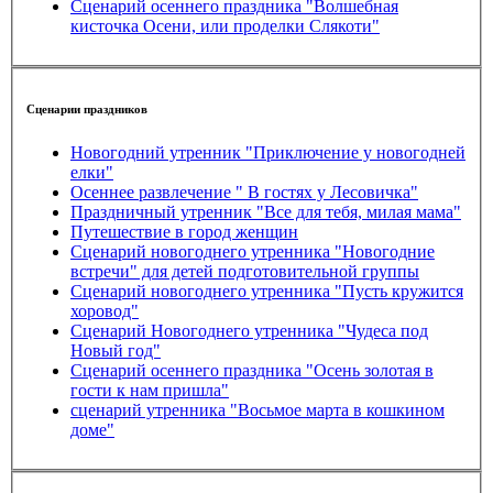
Сценарий осеннего праздника "Волшебная
кисточка Осени, или проделки Слякоти"
Сценарии праздников
Новогодний утренник "Приключение у новогодней
елки"
Осеннее развлечение " В гостях у Лесовичка"
Праздничный утренник "Все для тебя, милая мама"
Путешествие в город женщин
Сценарий новогоднего утренника "Новогодние
встречи" для детей подготовительной группы
Сценарий новогоднего утренника "Пусть кружится
хоровод"
Сценарий Новогоднего утренника "Чудеса под
Новый год"
Сценарий осеннего праздника "Осень золотая в
гости к нам пришла"
сценарий утренника "Восьмое марта в кошкином
доме"