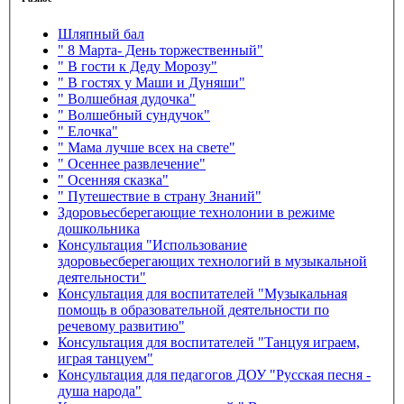
Шляпный бал
" 8 Марта- День торжественный"
" В гости к Деду Морозу"
" В гостях у Маши и Дуняши"
" Волшебная дудочка"
" Волшебный сундучок"
" Елочка"
" Мама лучше всех на свете"
" Осеннее развлечение"
" Осенняя сказка"
" Путешествие в страну Знаний"
Здоровьесберегающие технолонии в режиме
дошкольника
Консультация "Использование
здоровьесберегающих технологий в музыкальной
деятельности"
Консультация для воспитателей "Музыкальная
помощь в образовательной деятельности по
речевому развитию"
Консультация для воспитателей "Танцуя играем,
играя танцуем"
Консультация для педагогов ДОУ "Русская песня -
душа народа"