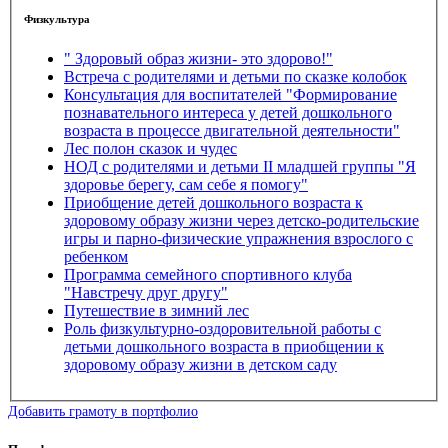
Физкультура
" Здоровый образ жизни- это здорово!"
Встреча с родителями и детьми по сказке колобок
Консультация для воспитателей "Формирование
познавательного интереса у детей дошкольного
возраста в процессе двигательной деятельности"
Лес полон сказок и чудес
НОД с родителями и детьми II младшей группы "Я
здоровье берегу, сам себе я помогу"
Приобщение детей дошкольного возраста к
здоровому образу жизни через детско-родительские
игры и парно-физические упражнения взрослого с
ребенком
Программа семейного спортивного клуба
"Навстречу друг другу"
Путешествие в зимний лес
Роль физкультурно-оздоровительной работы с
детьми дошкольного возраста в приобщении к
здоровому образу жизни в детском саду
Добавить грамоту в портфолио