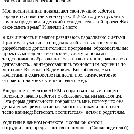
лэпбуки, дидактические пособия.
Мои воспитанники показывают свои лучшие работы в
городских, областных конкурсах. В 2022 году выпускницы
группы представили детский исследовательский проект :Как
сэкономить время? И заняли 2 место.
Я как личность и педагог развиваюсь параллельно с детьми.
Принимаю участие в городских и областных конкурсах,
разрабатываю дополнительные программы, образовательные
проекты, методические пособия, слежу за новыми
тенденциями в образовании, осваиваю их и внедряю в свою
деятельность. Заинтересовавшись технологиям обучения по
методике Вячеслава Вадимовича Воскобовича, мы с
коллегами в соавторстве написали программу, которую
отправили на конкурс и выиграли гранд.
Внедрение элементов STEM в образовательный процесс
положило начало работы по образовательным марафонам.
Эта форма деятельности понравилась мне, потому что она
динамичная, результативная, многоплановая и позволяет
тесно взаимодействовать воспитателям, детям и родителям.
Родители в данном контексте с большой охотой
сотрудничают, предлагают свою помощь. (Слово родителей)