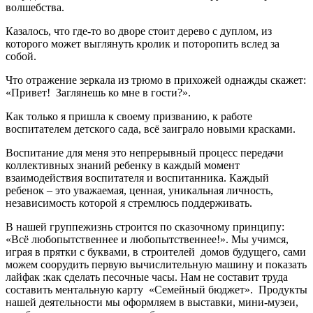
волшебства.
Казалось, что где-то во дворе стоит дерево с дуплом, из
которого может выглянуть кролик и поторопить вслед за
собой.
Что отражение зеркала из трюмо в прихожей однажды скажет:
«Привет! Заглянешь ко мне в гости?».
Как только я пришла к своему призванию, к работе
воспитателем детского сада, всё заиграло новыми красками.
Воспитание для меня это непрерывный процесс передачи
коллективных знаний ребенку в каждый момент
взаимодействия воспитателя и воспитанника. Каждый
ребенок – это уважаемая, ценная, уникальная личность,
независимость которой я стремлюсь поддерживать.
В нашей группежизнь строится по сказочному принципу:
«Всё любопытственнее и любопытственнее!». Мы учимся,
играя в прятки с буквами, в строителей домов будущего, сами
можем соорудить первую вычислительную машину и показать
лайфак :как сделать песочные часы. Нам не составит труда
составить ментальную карту «Семейный бюджет». Продукты
нашей деятельности мы оформляем в выставки, мини-музеи,