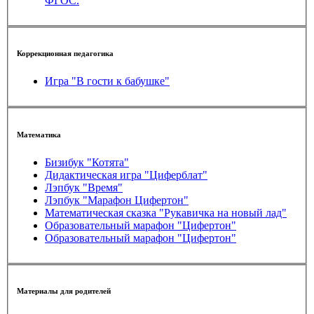
ФГОС.
Коррекционная педагогика
Игра "В гости к бабушке"
Математика
Бизибук "Котята"
Дидактическая игра "Циферблат"
Лэпбук "Время"
Лэпбук "Марафон Цифертон"
Математическая сказка "Рукавичка на новый лад"
Образовательный марафон "Цифертон"
Образовательный марафон "Цифертон"
Материалы для родителей