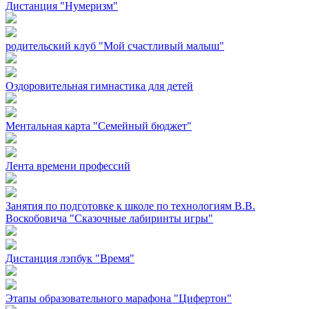
Дистанция "Нумеризм"
родительский клуб "Мой счастливый малыш"
Оздоровительная гимнастика для детей
Ментальная карта "Семейный бюджет"
Лента времени профессий
Занятия по подготовке к школе по технологиям В.В.
Воскобовича "Сказочные лабиринты игры"
Дистанция лэпбук "Время"
Этапы образовательного марафона "Цифертон"