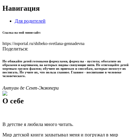
Навигация
Для родителей
Ссылка на мой мини-сайт:
https://nsportal.ru/shibeko-svetlana-gennadevna
Поделиться:
Не обижайте детей готовыми формулами, формулы - пустота; обогатите их
образами и картинами, на которых видны связующие нити. Не отягощайте детей
мертвым грузом фактов; обучите их приемам и способам, которые помогут их
постигать. Не учите их, что польза главное. Главное - воспитание в человеке
человеческого.
Антуан де Сент-Экзюпери
О себе
В детстве я любила много читать.
Мир детской книги захватывал меня и погружал в мир