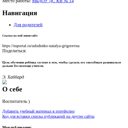
Место работы:
МБДОУ ДС КВ № 14
Навигация
Для родителей
Ссылка на мой мини-сайт:
https://nsportal.ru/udodenko-natalya-grigorevna
Поделиться:
Цель обучения ребёнка состоит в том, чтобы сделать его способным развиваться
дальше без помощи учителя.
Э. Хаббард
О себе
Воспитатель )
Добавить учебный материал в портфолио
Код для вставки списка публикаций на другие сайты
Мои публикации: