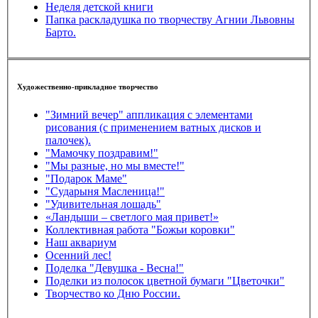
Неделя детской книги
Папка раскладушка по творчеству Агнии Львовны
Барто.
Художественно-прикладное творчество
"Зимний вечер" аппликация с элементами
рисования (с применением ватных дисков и
палочек).
"Мамочку поздравим!"
"Мы разные, но мы вместе!"
"Подарок Маме"
"Сударыня Масленица!"
"Удивительная лошадь"
«Ландыши – светлого мая привет!»
Коллективная работа "Божьи коровки"
Наш аквариум
Осенний лес!
Поделка "Девушка - Весна!"
Поделки из полосок цветной бумаги "Цветочки"
Творчество ко Дню России.