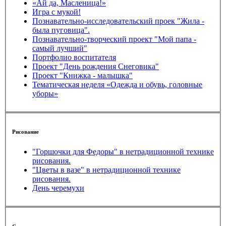
«Ай да, Масленица!»
Игра с мукой!
Познавательно-исследовательский проек "Жила -
была пуговица".
Познавательно-творческий проект "Мой папа -
самый лучший"
Портфолио воспитателя
Проект "День рождения Снеговика"
Проект "Книжка - малышка"
Тематическая неделя «Одежда и обувь, головные
уборы»
Рисование
"Горшочки для Федоры" в нетрадиционной технике
рисования.
"Цветы в вазе" в нетрадиционной технике
рисования.
День черемухи