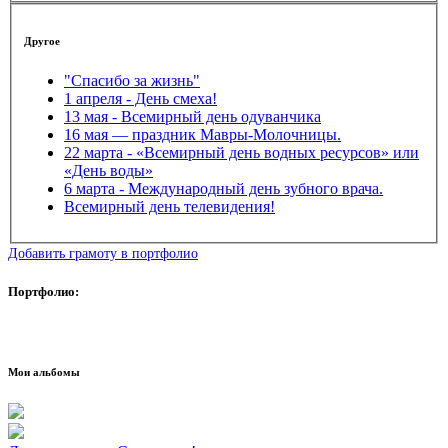
Другое
"Спасибо за жизнь"
1 апреля - День смеха!
13 мая - Всемирный день одуванчика
16 мая — праздник Мавры-Молочницы.
22 марта - «Всемирный день водных ресурсов» или
«День воды»
6 марта - Международный день зубного врача.
Всемирный день телевидения!
Добавить грамоту в портфолио
Портфолио:
Мои альбомы