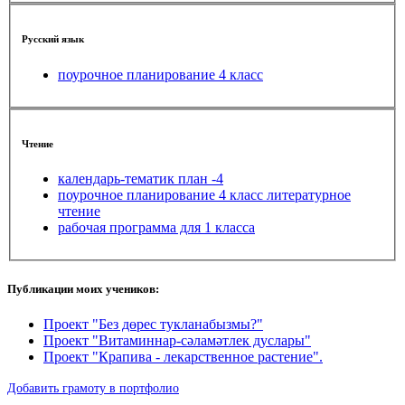
Русский язык
поурочное планирование 4 класс
Чтение
календарь-тематик план -4
поурочное планирование 4 класс литературное
чтение
рабочая программа для 1 класса
Публикации моих учеников:
Проект "Без дөрес тукланабызмы?"
Проект "Витаминнар-сәламәтлек дуслары"
Проект "Крапива - лекарственное растение".
Добавить грамоту в портфолио