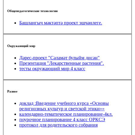
Общепедагогические технологии
Башлангыч мәктәптә проект эшчәнлеге.
Окружающий мир
Дәрес-проект "Сәламәт булыйм дисәң"
Презентация "Лекарственные растения".
тесты окружающий мир 4 класс
Разное
доклад :Введение учебного курса «Основы
религиозных культур и светской этики»»
календарно-тематическое планирование-4кл.
поурочное планирование 4 класс ОРКСЭ
протокол для родительского собрания