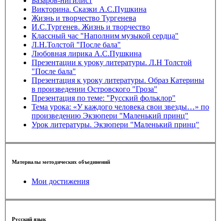
Базаров-нигилист
Викторина. Сказки А.С.Пушкина
Жизнь и творчество Тургенева
И.С.Тургенев. Жизнь и творчество
Классный час "Наполним музыкой сердца"
Л.Н.Толстой "После бала"
Любовная лирика А.С.Пушкина
Презентации к уроку литературы. Л.Н Толстой
"После бала"
Презентация к уроку литературы. Образ Катерины
в произведении Островского "Гроза"
Презентация по теме: "Русский фольклор"
Тема урока: «У каждого человека свои звезды…» по
произведению Экзюпери "Маленький принц"
Урок литературы. Экзюпери "Маленький принц"
Материалы методических объединений
Мои достижения
Русский язык