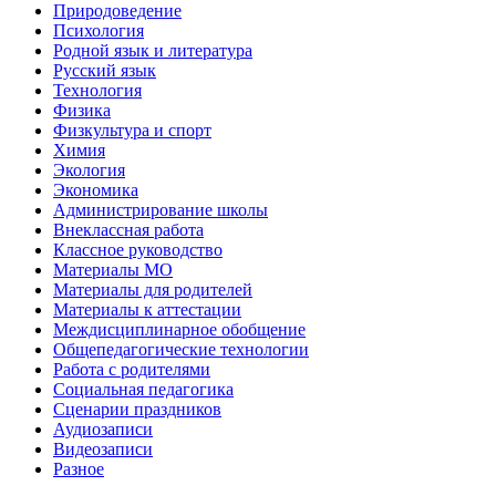
Природоведение
Психология
Родной язык и литература
Русский язык
Технология
Физика
Физкультура и спорт
Химия
Экология
Экономика
Администрирование школы
Внеклассная работа
Классное руководство
Материалы МО
Материалы для родителей
Материалы к аттестации
Междисциплинарное обобщение
Общепедагогические технологии
Работа с родителями
Социальная педагогика
Сценарии праздников
Аудиозаписи
Видеозаписи
Разное