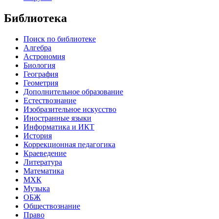
Библиотека
Поиск по библиотеке
Алгебра
Астрономия
Биология
География
Геометрия
Дополнительное образование
Естествознание
Изобразительное искусство
Иностранные языки
Информатика и ИКТ
История
Коррекционная педагогика
Краеведение
Литература
Математика
МХК
Музыка
ОБЖ
Обществознание
Право