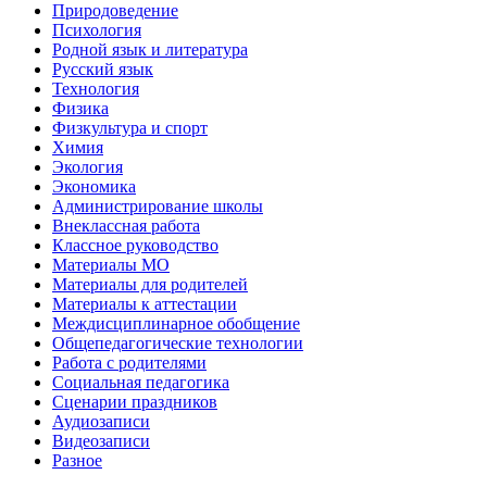
Природоведение
Психология
Родной язык и литература
Русский язык
Технология
Физика
Физкультура и спорт
Химия
Экология
Экономика
Администрирование школы
Внеклассная работа
Классное руководство
Материалы МО
Материалы для родителей
Материалы к аттестации
Междисциплинарное обобщение
Общепедагогические технологии
Работа с родителями
Социальная педагогика
Сценарии праздников
Аудиозаписи
Видеозаписи
Разное