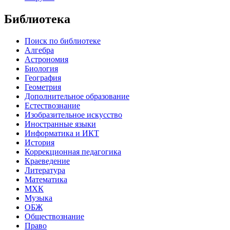
Библиотека
Поиск по библиотеке
Алгебра
Астрономия
Биология
География
Геометрия
Дополнительное образование
Естествознание
Изобразительное искусство
Иностранные языки
Информатика и ИКТ
История
Коррекционная педагогика
Краеведение
Литература
Математика
МХК
Музыка
ОБЖ
Обществознание
Право