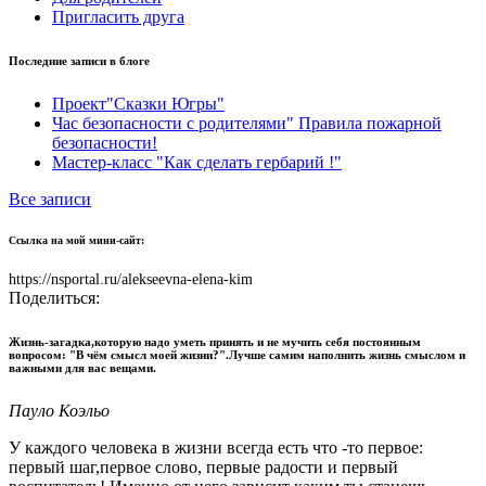
Пригласить друга
Последние записи в блоге
Проект"Сказки Югры"
Час безопасности с родителями" Правила пожарной
безопасности!
Мастер-класс "Как сделать гербарий !"
Все записи
Ссылка на мой мини-сайт:
https://nsportal.ru/alekseevna-elena-kim
Поделиться:
Жизнь-загадка,которую надо уметь принять и не мучить себя постоянным
вопросом: "В чём смысл моей жизни?".Лучше самим наполнить жизнь смыслом и
важными для вас вещами.
Пауло Коэльо
У каждого человека в жизни всегда есть что -то первое:
первый шаг,первое слово, первые радости и первый