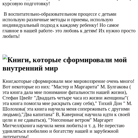
курсовую подготовку!
В воспитательно-образовательном процессе с детьми
использую различные методы и приемы, использую
индивидуальный подход к каждому ребенку! Но самое
главное в нашей работе- это любовь к детям! Их нужно просто
любить!
Книги, которые сформировали мой
внутренний мир
Книг,которые сформировали мое мировоззрение очень много!
Вот некоторые из них: "Мастер и Маргарита" М. Булгакова (
эта книга дала мне понимание фатальности нашей жизни),
Стефан Цвейг "Двадцать четыре часа из жизни женщины"(
эта книга помогла мне раскрыть саму себя)," Тихий Дон " М.
Шолохова( эта книга научила меня сопереживать с другими
людьми),"Два капитана" В, Каверина( научила идти к своей
цели и не сдаваться), "Унесенные ветром" Маргарет
Митчелл(книга научила меня любить) и т. д. Не перестаю
удивляться изобилию и богатству нашей и зарубежной
литературы!