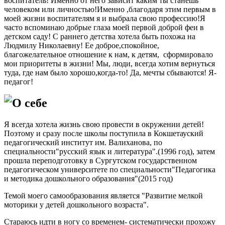
воспитатель! Именно от него зависит каким ты станешь
человеком или личностью!Именно ,благодаря этим первым в
моей жизни воспитателям я и выбрала свою профессию!Я
часто вспоминаю добрые глаза моей первой доброй феи в
детском саду! С раннего детства хотела быть похожа на
Людмилу Николаевну! Ее доброе,спокойное,
благожелательное отношение к нам, к детям, сформировало
мои приоритеты в жизни! Мы, люди, всегда хотим вернуться
туда, где нам было хорошо,когда-то! Да, мечты сбываются! Я-
педагог!
О себе
Я всегда хотела жизнь свою провести в окружении детей!
Поэтому и сразу после школы поступила в Кокшетауский
педагогический институт им. Валиханова, по
специальности"русский язык и литература".(1996 год), затем
прошла переподготовку в Сургутском государственном
педагогическом университете по специальности"Педагогика
и методика дошкольного образования"(2015 год)
Темой моего самообразования является "Развитие мелкой
моторики у детей дошкольного возраста".
Стараюсь идти в ногу со временем- систематически прохожу