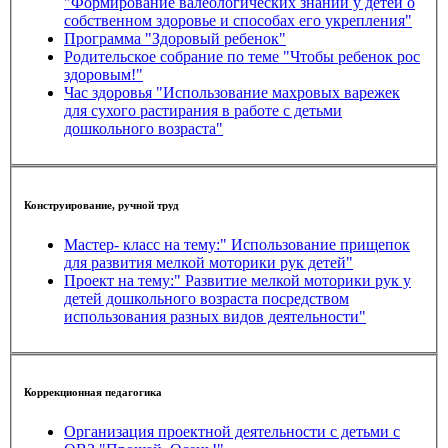
"Формирование валеологических знаний у детей о
собственном здоровье и способах его укрепления"
Программа "Здоровый ребенок"
Родительское собрание по теме "Чтобы ребенок рос
здоровым!"
Час здоровья "Использование махровых варежек
для сухого растирания в работе с детьми
дошкольного возраста"
Конструирование, ручной труд
Мастер- класс на тему:" Использование прищепок
для развития мелкой моторики рук детей"
Проект на тему:" Развитие мелкой моторики рук у
детей дошкольного возраста посредством
использования разных видов деятельности"
Коррекционная педагогика
Организация проектной деятельности с детьми с