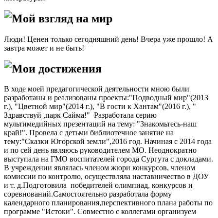
Мой взгляд на мир
Люди! Ценен только сегодняшний день! Вчера уже прошло! А
завтра может и не быть!
Мои достижения
В ходе моей предагогической деятельности мною были
разработаны и реализованы проекты:"Подводный мир"(2013
г.), "Цветной мир"(2014 г.), "В гости к Хантам"(2016 г.), "
Здравствуй ,парк Сайма!" Разработала серию
мультимедийных презентаций на тему: "Знакомьтесь-наш
край!". Провела с детьми библиотечное занятие на
тему:"Сказки Югорской земли",2016 год. Начиная с 2014 года
и по сей день являюсь руководителем МО. Неоднократно
выступала на ГМО воспитателей города Сургута с докладами.
В учреждении являлась членом жюри конкурсов, членом
комиссии по контролю, осуществляла наставничество в ДОУ
и т. д.Подготовила победителей олимпиад, конкурсов и
соревнований.Самостоятельно разработала форму
календарного планирования,перспективного плана работы по
программе "Истоки". Совместно с коллегами организуем