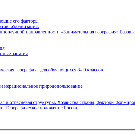
яющие его факторы"
пунктов. Урбанизация.
ия"
нные занятия
са внеурочной деятельности «Практическая география» для обучающихся 8– 9 классов
 и нерациональное природопользование
ная и отраслевая структуры. Хозяйства страны, факторы формиро
ии. Географическое положение России.