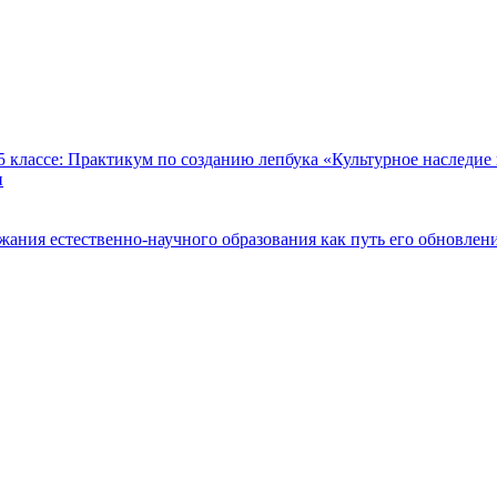
 классе: Практикум по созданию лепбука «Культурное наследие
и
ания естественно-научного образования как путь его обновлен