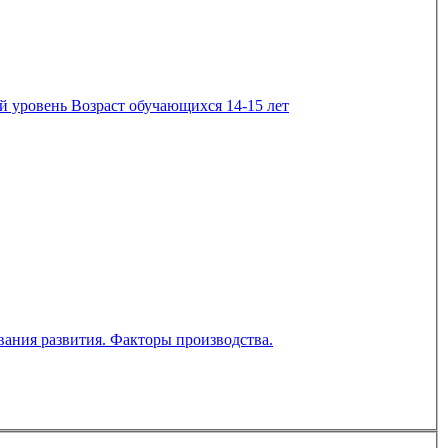
Дополнительная общеразвивающая программа естественнонаучной направленности «Занимательная география» Базовый уровень Возраст обучающихся 14-15 лет
вания развития. Факторы производства.