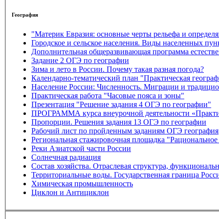
География
"Материк Евразия: основные черты рельефа и определ
Городское и сельское населения. Виды населенных 
Задание 2 ОГЭ по географии
Зима и лето в России. Почему такая разная погода?
Календарно-тематический план "Практическая географ
Население России: Численность. Миграции и традицио
Практическая работа "Часовые пояса и зоны"
Презентация "Решение задания 4 ОГЭ по географии"
ПРОГРАММА кур
Пропорции. Решения задания 13 ОГЭ по географии
Рабочий лист по пройденным заданиям ОГЭ география
Региональная стажировочная площадка "Рациональное
Реки Азиатской части России
Солнечная радиация
Состав хозяйства. Отраслевая структура, функциональ
Территориальные воды. Государственная граница Росс
Химическая промышленность
Циклон и Антициклон