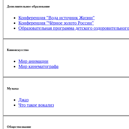
Дополнительное образование
Конференция "Вода источник Жизни"
Конференция "Чёрное золото России"
Образовательная программа детского оздоровительног
Киноискусство
Мир анимации
Мир кинематографа
Музыка
Джаз
Что такое вокализ
Обществознание