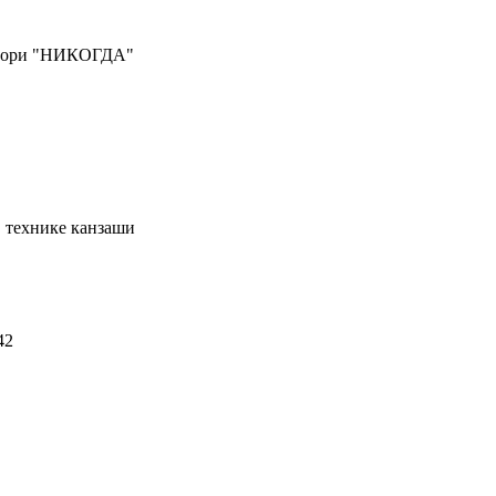
говори "НИКОГДА"
в технике канзаши
42