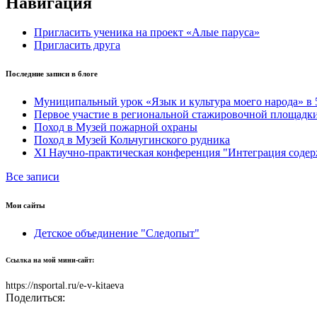
Навигация
Пригласить ученика на проект «Алые паруса»
Пригласить друга
Последние записи в блоге
Муниципальный урок «Язык и культура моего народа» в 5
Первое участие в региональной стажировочной площадк
Поход в Музей пожарной охраны
Поход в Музей Кольчугинского рудника
XI Научно-практическая конференция "Интеграция содерж
Все записи
Мои сайты
Детское объединение "Следопыт"
Ссылка на мой мини-сайт:
https://nsportal.ru/e-v-kitaeva
Поделиться: