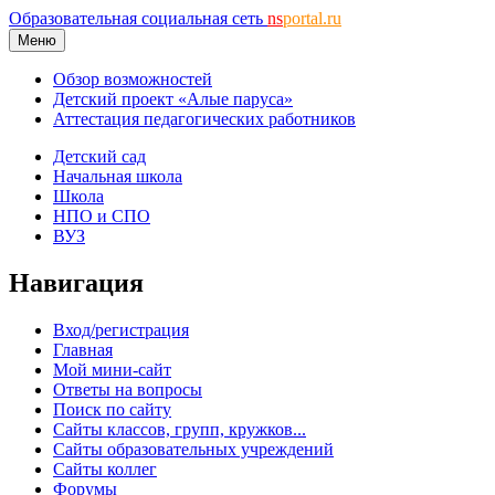
Образовательная социальная сеть
ns
portal.ru
Меню
Обзор возможностей
Детский проект «Алые паруса»
Аттестация педагогических работников
Детский сад
Начальная школа
Школа
НПО и СПО
ВУЗ
Навигация
Вход/регистрация
Главная
Мой мини-сайт
Ответы на вопросы
Поиск по сайту
Сайты классов, групп, кружков...
Сайты образовательных учреждений
Сайты коллег
Форумы