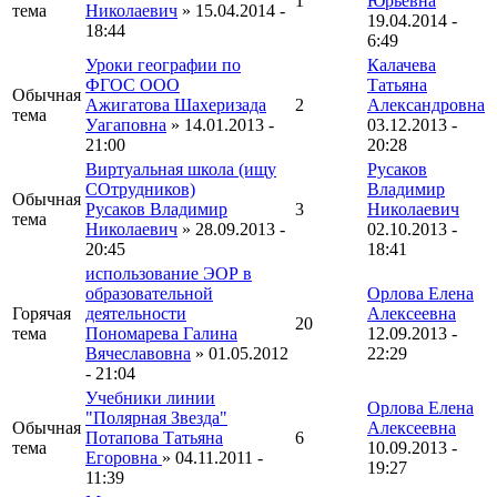
1
Юрьевна
тема
Николаевич
» 15.04.2014 -
19.04.2014 -
18:44
6:49
Уроки географии по
Калачева
ФГОС ООО
Татьяна
Обычная
Ажигатова Шахеризада
2
Александровна
тема
Уагаповна
» 14.01.2013 -
03.12.2013 -
21:00
20:28
Виртуальная школа (ищу
Русаков
СОтрудников)
Владимир
Обычная
Русаков Владимир
3
Николаевич
тема
Николаевич
» 28.09.2013 -
02.10.2013 -
20:45
18:41
использование ЭОР в
образовательной
Орлова Елена
Горячая
деятельности
Алексеевна
20
тема
Пономарева Галина
12.09.2013 -
Вячеславовна
» 01.05.2012
22:29
- 21:04
Учебники линии
Орлова Елена
"Полярная Звезда"
Обычная
Алексеевна
Потапова Татьяна
6
тема
10.09.2013 -
Егоровна
» 04.11.2011 -
19:27
11:39