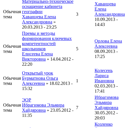
Материально-техническое
Хаванцева
оснащение кабинета
Елена
Обычная
географии
3
Александровна
тема
Хаванцева Елена
10.09.2013 -
Александровна
»
14:43
20.03.2013 - 23:25
Премы и методы
формирования ключевых
Орлова Елена
компетентностей
Обычная
Алексеевна
школьников
5
тема
08.09.2013 -
Елисеева Елена
17:25
Викторовна
» 14.04.2012 -
22:20
Колесень
Открытый урок
Лариса
Обычная
Бурматнова Ольга
1
Ивановна
тема
Алексеевна
» 18.02.2013 -
02.03.2013 -
15:32
17:41
Ибрагимова
ЭОР
Эльмира
Обычная
Ибрагимова Эльмира
7
Хайдяровна
тема
Хайдяровна
» 23.05.2012 -
30.05.2012 -
11:35
20:03
Козленко