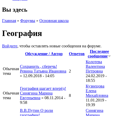
Вы здесь
Главная
»
Форумы
»
Основная школа
География
Войдите
, чтобы оставлять новые сообщения на форуме.
Последнее
Обсуждение / Автор
Ответов
сообщение
Колотева
Сохранить , сберечь!
Валентина
Обычная
Ревина Татьяна Ивановна
2
Петровна
тема
» 12.09.2018 - 14:05
24.02.2019 -
18:55
Кузнецова
География шагает вперёд!
Елена
Обычная
Синягина Марина
8
Михайловна
тема
Евгеньевна
» 08.11.2014 -
11.01.2019 -
9:58
19:39
В.В.Путин О роли
Синягина
географии!
Марина