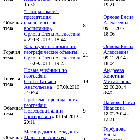
16:36
19:21
"Птицы зимой"-
презентация
Орлова Елена
Обычная
(экологическое
Алексеевна
8
тема
воспитание).
09.11.2014 -
Орлова Елена Алексеевна
18:06
» 29.08.2013 - 18:44
Как научить запоминать
Орлова Елена
Горячая
географические объекты!
Алексеевна
21
тема
Орлова Елена Алексеевна
09.11.2014 -
» 10.09.2013 - 19:23
18:04
Новые учебники по
Андреева
географии
Кристина
Горячая
Скибо Татьяна
19
Михайловна
тема
Анатольевна
» 07.08.2010
22.08.2014 -
- 19:34
8:40
Проблемы преподавания
Павлова Раиса
географии
Обычная
Ивановна
Подзорова Галина
9
тема
18.05.2014 -
Григорьевна
» 01.04.2012 -
12:21
20:11
Горбунова
Метапредметные задания
Елена
Обычная
Мартынов Алексей