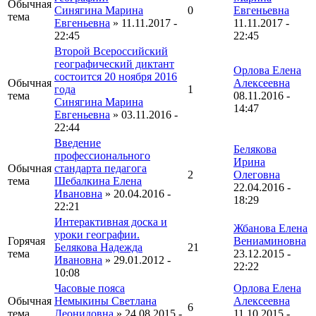
Обычная
Синягина Марина
0
Евгеньевна
тема
Евгеньевна
» 11.11.2017 -
11.11.2017 -
22:45
22:45
Второй Всероссийский
географический диктант
Орлова Елена
состоится 20 ноября 2016
Обычная
Алексеевна
года
1
тема
08.11.2016 -
Синягина Марина
14:47
Евгеньевна
» 03.11.2016 -
22:44
Введение
Белякова
профессионального
Ирина
Обычная
стандарта педагога
2
Олеговна
тема
Шебалкина Елена
22.04.2016 -
Ивановна
» 20.04.2016 -
18:29
22:21
Интерактивная доска и
Жбанова Елена
уроки географии.
Горячая
Вениаминовна
Белякова Надежда
21
тема
23.12.2015 -
Ивановна
» 29.01.2012 -
22:22
10:08
Часовые пояса
Орлова Елена
Обычная
Немыкины Светлана
Алексеевна
6
тема
Леонидовна
» 24.08.2015 -
11.10.2015 -