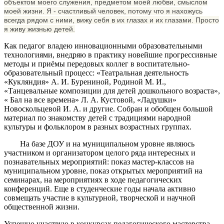
объектом моего служения, предметом моей любви, смыслом
моей жизни. Я - счастливый человек, потому что я нахожусь
всегда рядом с ними, вижу себя в их глазах и их глазами. Просто
я живу жизнью детей.
Как педагог владею инновационными образовательными
технологиями, внедряю в практику новейшие прогрессивные
методы и приёмы передовых коллег в воспитательно-
образовательный процесс: «Театральная деятельность
«Кукляндия» А. И. Бурениной, Родиной М. И.,
«Танцевальные композиции для детей дошкольного возраста»,
« Бал на все времена» Л. А. Кустовой, «Ладушки»
Новоскольцевой И. А. и другие. Собран и обобщен большой
материал по знакомству детей с традициями народной
культуры и фольклором в разных возрастных группах.
На базе ДОУ и на муниципальном уровне являюсь
участником и организатором целого ряда интересных и
познавательных мероприятий: показ мастер-классов на
муниципальном уровне, показ открытых мероприятий на
семинарах, на мероприятиях в ходе педагогических
конференций. Еще в студенческие годы начала активно
совмещать участие в культурной, творческой и научной
общественной жизни.
Успешно участвую в конкурсах педагогического мастерства,