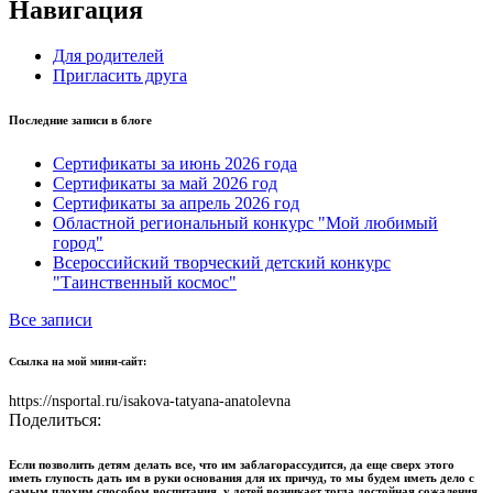
Навигация
Для родителей
Пригласить друга
Последние записи в блоге
Сертификаты за июнь 2026 года
Сертификаты за май 2026 год
Сертификаты за апрель 2026 год
Областной региональный конкурс "Мой любимый
город"
Всероссийский творческий детский конкурс
"Таинственный космос"
Все записи
Ссылка на мой мини-сайт:
https://nsportal.ru/isakova-tatyana-anatolevna
Поделиться:
Если позволить детям делать все, что им заблагорас­судится, да еще сверх этого
иметь глупость дать им в руки основания для их причуд, то мы будем иметь дело с
самым плохим способом воспитания, у детей возникает тогда достойная сожаления