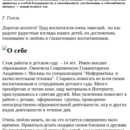
привычка к особой безу­держности, к своеобразному умствованию, к себялюби­вому
интересу — корню всякого зла.
Г. Гегель
Дорогие коллеги! Труд воспитателя очень тяжелый, но нас
радуют радостные взгляды наших детей, их достижения,
понимание и любовь в глазахтнаших воспитанников.
О себе
Стаж работы в детском саду - 14 лет. Имею высшее
образование. Окончила Современную Гуманитарную
Академию г. Москвы по специализации "Информатика и
вычислительная техника". Стараюсь помогать во всем своим
воспитанникам и сотрудникам детского сада. Много
приобретаю и читаю книг, ищу материалы в Интернете,
прислушиваюсь к советам друзей. Мои увлечения помогают в
работе с детьми, оформлении группы, проведении
непосредственно образовательной деятельности, игр и других
видов деятельности в течение дня.
Очень люблю вязать, но на это остается совершенно мало
времени. Нравиться делать подарки своим близким и друзьям.