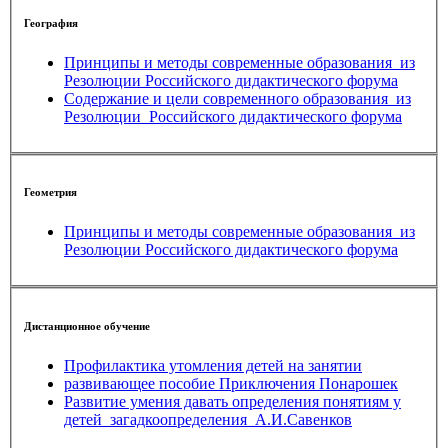
География
Принципы и методы современные образования_из
Резолюции Российского дидактического форума
Содержание и цели современного образования_из
Резолюции_Российского дидактического форума
Геометрия
Принципы и методы современные образования_из
Резолюции Российского дидактического форума
Дистанционное обучение
Профилактика утомления детей на занятии
развивающее пособие Приключения Понарошек
Развитие умения давать определения понятиям у
детей_загадкоопределения_А.И.Савенков