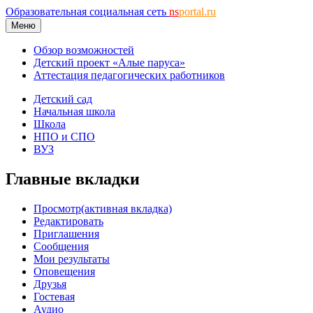
Образовательная социальная сеть
ns
portal.ru
Меню
Обзор возможностей
Детский проект «Алые паруса»
Аттестация педагогических работников
Детский сад
Начальная школа
Школа
НПО и СПО
ВУЗ
Главные вкладки
Просмотр
(активная вкладка)
Редактировать
Приглашения
Сообщения
Мои результаты
Оповещения
Друзья
Гостевая
Аудио