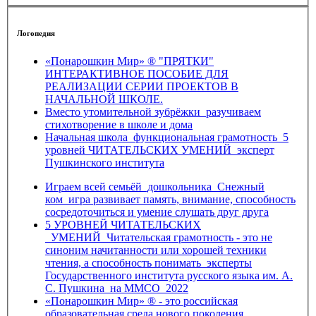
Логопедия
«Понарошкин Мир» ® "ПРЯТКИ"
ИНТЕРАКТИВНОЕ ПОСОБИЕ ДЛЯ
РЕАЛИЗАЦИИ СЕРИИ ПРОЕКТОВ В
НАЧАЛЬНОЙ ШКОЛЕ.
Вместо утомительной зубрёжки_разучиваем
стихотворение в школе и дома
Начальная школа_функциональная грамотность_5
уровней ЧИТАТЕЛЬСКИХ УМЕНИЙ_эксперт
Пушкинского института
Играем всей семьёй_дошкольника_Снежный
ком_игра развивает память, внимание, способность
сосредоточиться и умение слушать друг друга
5 УРОВНЕЙ ЧИТАТЕЛЬСКИХ
_УМЕНИЙ_Читательская грамотность - это не
синоним начитанности или хорошей техники
чтения, а способность понимать_эксперты
Государственного института русского языка им. А.
С. Пушкина_на ММСО_2022
«Понарошкин Мир» ® - это российская
образовательная среда нового поколения,