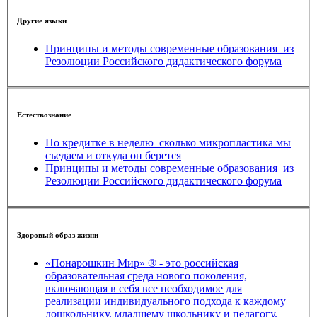
Другие языки
Принципы и методы современные образования_из
Резолюции Российского дидактического форума
Естествознание
По кредитке в неделю_сколько микропластика мы
съедаем и откуда он берется
Принципы и методы современные образования_из
Резолюции Российского дидактического форума
Здоровый образ жизни
«Понарошкин Мир» ® - это российская
образовательная среда нового поколения,
включающая в себя все необходимое для
реализации индивидуального подхода к каждому
дошкольнику, младшему школьнику и педагогу.