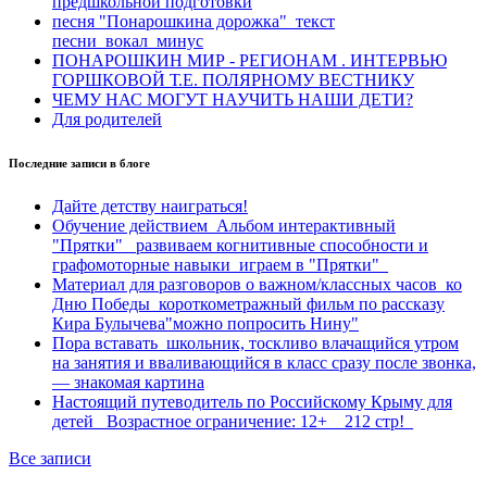
предшкольной подготовки
песня "Понарошкина дорожка"_текст
песни_вокал_минус
ПОНАРОШКИН МИР - РЕГИОНАМ . ИНТЕРВЬЮ
ГОРШКОВОЙ Т.Е. ПОЛЯРНОМУ ВЕСТНИКУ
ЧЕМУ НАС МОГУТ НАУЧИТЬ НАШИ ДЕТИ?
Для родителей
Последние записи в блоге
Дайте детству наиграться!
Обучение действием_Альбом интерактивный
"Прятки"_ развиваем когнитивные способности и
графомоторные навыки_играем в "Прятки"_
Материал для разговоров о важном/классных часов_ко
Дню Победы_короткометражный фильм по рассказу
Кира Булычева"можно попросить Нину"
Пора вставать_школьник, тоскливо влачащийся утром
на занятия и вваливающийся в класс сразу после звонка,
— знакомая картина
Настоящий путеводитель по Российскому Крыму для
детей_ Возрастное ограничение: 12+ _ 212 стр!_
Все записи