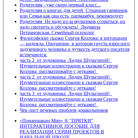
Родителям - уже скоро первый класс...
Родителям о книгах для детей_Странная гармония,
или Семья как она есть_папмамбук_рекомендует
Родителям_Не надо из-за мультиков ссориться, их
надо смотреть и обсуждать!_Людмила
Петрановская. Семейный психолог
Философские сказки Сергея Козлова: в интонации
— надежда. Ощущение, в котором грусть взрослого
задумчивого человека и чуткость детского писателя
встречаются.
часть 2_от художника_Лидии Шульгиной!_
Изумительные иллюстрации к сказкам Сергея
Козлова_рассматривайте с детками!_
часть 2_от художника_Лидии Шульгиной!_
Изумительные иллюстрации к сказкам Сергея
Козлова_рассматривайте с детками!
часть 3_от художника_Лидии Шульгиной!_
Изумительные иллюстрации к сказкам Сергея
Козлова_рассматривайте с детками!_
Чек-лист речевых проблем дошкольников
«Понарошкин Мир» ® "ПРЯТКИ"
ИНТЕРАКТИВНОЕ ПОСОБИЕ ДЛЯ
РЕАЛИЗАЦИИ СЕРИИ ПРОЕКТОВ В
НАЧАЛЬНОЙ ШКОЛЕ.