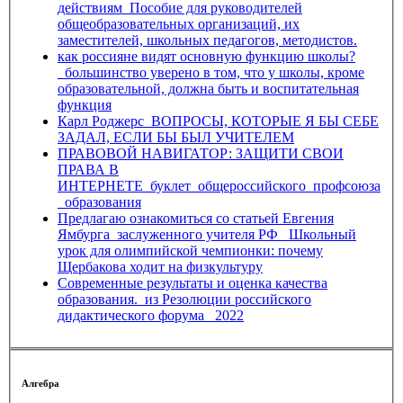
действиям_Пособие для руководителей
общеобразовательных организаций, их
заместителей, школьных педагогов, методистов.
как россияне видят основную функцию школы?
_большинство уверено в том, что у школы, кроме
образовательной, должна быть и воспитательная
функция
Карл Роджерс_ВОПРОСЫ, КОТОРЫЕ Я БЫ СЕБЕ
ЗАДАЛ, ЕСЛИ БЫ БЫЛ УЧИТЕЛЕМ
ПРАВОВОЙ НАВИГАТОР: ЗАЩИТИ СВОИ
ПРАВА В
ИНТЕРНЕТЕ_буклет_общероссийского_профсоюза
_образования
Предлагаю ознакомиться со статьей Евгения
Ямбурга_заслуженного учителя РФ_ Школьный
урок для олимпийской чемпионки: почему
Щербакова ходит на физкультуру
Современные результаты и оценка качества
образования._из Резолюции российского
дидактического форума _2022
Алгебра