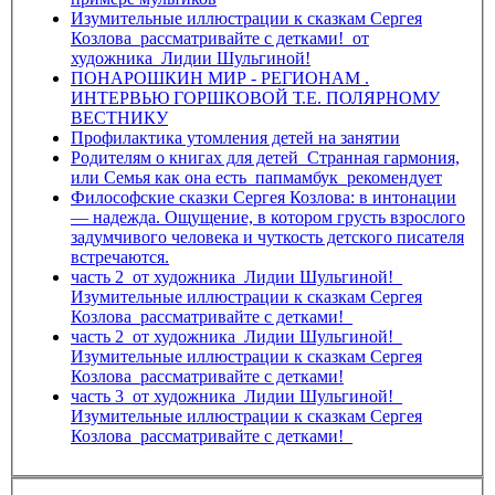
Изумительные иллюстрации к сказкам Сергея
Козлова_рассматривайте с детками!_от
художника_Лидии Шульгиной!
ПОНАРОШКИН МИР - РЕГИОНАМ .
ИНТЕРВЬЮ ГОРШКОВОЙ Т.Е. ПОЛЯРНОМУ
ВЕСТНИКУ
Профилактика утомления детей на занятии
Родителям о книгах для детей_Странная гармония,
или Семья как она есть_папмамбук_рекомендует
Философские сказки Сергея Козлова: в интонации
— надежда. Ощущение, в котором грусть взрослого
задумчивого человека и чуткость детского писателя
встречаются.
часть 2_от художника_Лидии Шульгиной!_
Изумительные иллюстрации к сказкам Сергея
Козлова_рассматривайте с детками!_
часть 2_от художника_Лидии Шульгиной!_
Изумительные иллюстрации к сказкам Сергея
Козлова_рассматривайте с детками!
часть 3_от художника_Лидии Шульгиной!_
Изумительные иллюстрации к сказкам Сергея
Козлова_рассматривайте с детками!_