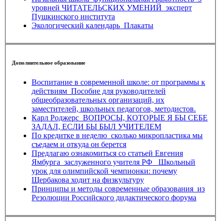
уровней ЧИТАТЕЛЬСКИХ УМЕНИЙ_эксперт
Пушкинского института
Экологический календарь_Плакаты
Дополнительное образование
Воспитание в современной школе: от программы к
действиям_Пособие для руководителей
общеобразовательных организаций, их
заместителей, школьных педагогов, методистов.
Карл Роджерс_ВОПРОСЫ, КОТОРЫЕ Я БЫ СЕБЕ
ЗАДАЛ, ЕСЛИ БЫ БЫЛ УЧИТЕЛЕМ
По кредитке в неделю_сколько микропластика мы
съедаем и откуда он берется
Предлагаю ознакомиться со статьей Евгения
Ямбурга_заслуженного учителя РФ_ Школьный
урок для олимпийской чемпионки: почему
Щербакова ходит на физкультуру
Принципы и методы современные образования_из
Резолюции Российского дидактического форума