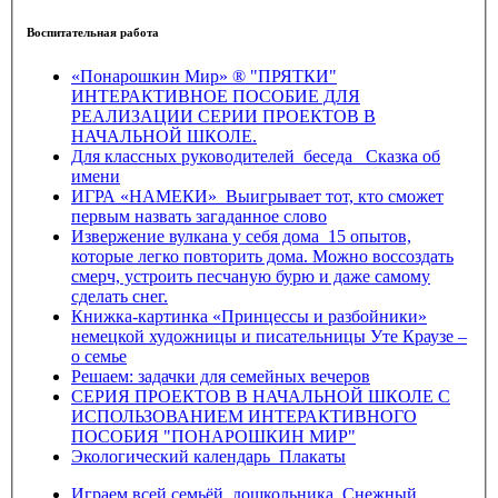
Воспитательная работа
«Понарошкин Мир» ® "ПРЯТКИ"
ИНТЕРАКТИВНОЕ ПОСОБИЕ ДЛЯ
РЕАЛИЗАЦИИ СЕРИИ ПРОЕКТОВ В
НАЧАЛЬНОЙ ШКОЛЕ.
Для классных руководителей_беседа _Сказка об
имени
ИГРА «НАМЕКИ»_Выигрывает тот, кто сможет
первым назвать загаданное слово
Извержение вулкана у себя дома_15 опытов,
которые легко повторить дома. Можно воссоздать
смерч, устроить песчаную бурю и даже самому
сделать снег.
Книжка-картинка «Принцессы и разбойники»
немецкой художницы и писательницы Уте Краузе –
о семье
Решаем: задачки для семейных вечеров
СЕРИЯ ПРОЕКТОВ В НАЧАЛЬНОЙ ШКОЛЕ С
ИСПОЛЬЗОВАНИЕМ ИНТЕРАКТИВНОГО
ПОСОБИЯ "ПОНАРОШКИН МИР"
Экологический календарь_Плакаты
Играем всей семьёй_дошкольника_Снежный