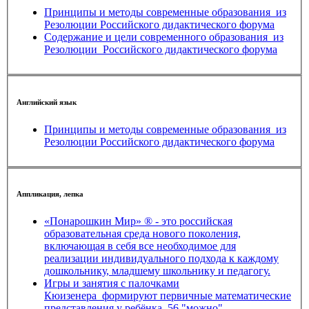
Принципы и методы современные образования_из
Резолюции Российского дидактического форума
Содержание и цели современного образования_из
Резолюции_Российского дидактического форума
Английский язык
Принципы и методы современные образования_из
Резолюции Российского дидактического форума
Аппликация, лепка
«Понарошкин Мир» ® - это российская
образовательная среда нового поколения,
включающая в себя все необходимое для
реализации индивидуального подхода к каждому
дошкольнику, младшему школьнику и педагогу.
Игры и занятия с палочками
Кюизенера_формируют первичные математические
представления у ребёнка_56 "можно"