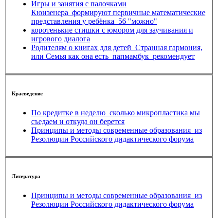
Игры и занятия с палочками
Кюизенера_формируют первичные математические
представления у ребёнка_56 "можно"
коротенькие стишки с юмором для заучивания и
игрового диалога
Родителям о книгах для детей_Странная гармония,
или Семья как она есть_папмамбук_рекомендует
Краеведение
По кредитке в неделю_сколько микропластика мы
съедаем и откуда он берется
Принципы и методы современные образования_из
Резолюции Российского дидактического форума
Литература
Принципы и методы современные образования_из
Резолюции Российского дидактического форума