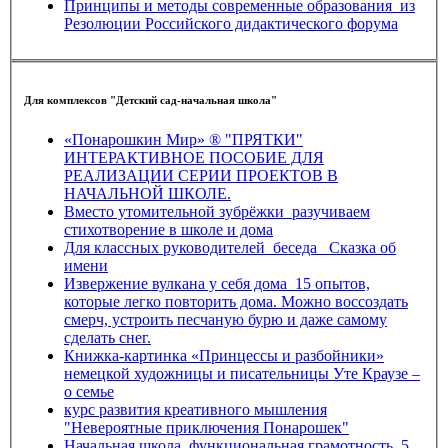
Принципы и методы современные образования_из
Резолюции Российского дидактического форума
Для комплексов "Детский сад-начальная школа"
«Понарошкин Мир» ® "ПРЯТКИ"
ИНТЕРАКТИВНОЕ ПОСОБИЕ ДЛЯ
РЕАЛИЗАЦИИ СЕРИИ ПРОЕКТОВ В
НАЧАЛЬНОЙ ШКОЛЕ.
Вместо утомительной зубрёжки_разучиваем
стихотворение в школе и дома
Для классных руководителей_беседа _Сказка об
имени
Извержение вулкана у себя дома_15 опытов,
которые легко повторить дома. Можно воссоздать
смерч, устроить песчаную бурю и даже самому
сделать снег.
Книжка-картинка «Принцессы и разбойники»
немецкой художницы и писательницы Уте Краузе –
о семье
курс развития креативного мышления
"Невероятные приключения Понарошек"
Начальная школа_функциональная грамотность_5