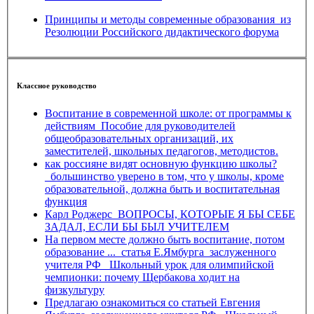
Принципы и методы современные образования_из
Резолюции Российского дидактического форума
Классное руководство
Воспитание в современной школе: от программы к
действиям_Пособие для руководителей
общеобразовательных организаций, их
заместителей, школьных педагогов, методистов.
как россияне видят основную функцию школы?
_большинство уверено в том, что у школы, кроме
образовательной, должна быть и воспитательная
функция
Карл Роджерс_ВОПРОСЫ, КОТОРЫЕ Я БЫ СЕБЕ
ЗАДАЛ, ЕСЛИ БЫ БЫЛ УЧИТЕЛЕМ
На первом месте должно быть воспитание, потом
образование ..._статья Е.Ямбурга_заслуженного
учителя РФ_ Школьный урок для олимпийской
чемпионки: почему Щербакова ходит на
физкультуру
Предлагаю ознакомиться со статьей Евгения