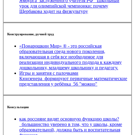
Ямбурга_заслуженного учителя РФ_ Школьный
урок для олимпийской чемпионки: почему
Щербакова ходит на физкультуру
Конструирование, ручной труд
«Понарошкин Мир» ® - это российская
образовательная среда нового поколения,
включающая в себя все необходимое для
реализации индивидуального подхода к каждому
дошкольнику, младшему школьнику и педагогу.
Игры и занятия с палочками
Кюизенера_формируют первичные математические
представления у ребёнка_56 "можно"
Консультации
как россияне видят основную функцию школы?
_большинство уверено в том, что у школы, кроме
образовательной, должна быть и воспитательная