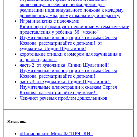
включающая в себя все необходимое для
реализации индивидуального подхода к каждому
дошкольнику, младшему школьнику и педагогу.
Игры и занятия с палочками
Кюизенера_формируют первичные математические
представления у ребёнка_56 "можно"
Изумительные иллюстрации к сказкам Сергея
Козлова_рассматривайте с детками!_от
художника_Лидии Шульгиной!
коротенькие стишки с юмором для заучивания и
игрового диалога
часть 2_от художника_Лидии Шульгиной!_
Изумительные иллюстрации к сказкам Сергея
Козлова_рассматривайте с детками!
часть 3_от художника_Лидии Шульгиной!_
Изумительные иллюстрации к сказкам Сергея
Козлова_рассматривайте с детками!_
Чек-лист речевых проблем дошкольников
Математика
«Понарошкин Мир» ® "ПРЯТКИ"