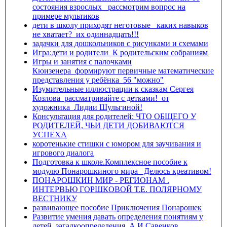
состояния взрослых_ рассмотрим вопрос на
примере мультиков
дети в школу приходят неготовые_ каких навыков
не хватает?_их одиннадцать!!!
задачки для дошкольников с рисунками и схемами
Игра:дети и родители_К родительским собраниям
Игры и занятия с палочками
Кюизенера_формируют первичные математические
представления у ребёнка_56 "можно"
Изумительные иллюстрации к сказкам Сергея
Козлова_рассматривайте с детками!_от
художника_Лидии Шульгиной!
Консультация для родителей: ЧТО ОБЩЕГО У
РОДИТЕЛЕЙ, ЧЬИ ДЕТИ ДОБИВАЮТСЯ
УСПЕХА
коротенькие стишки с юмором для заучивания и
игрового диалога
Подготовка к школе.Комплексное пособие к
модулю Понарошкиного мира_ Делюсь креативом!
ПОНАРОШКИН МИР - РЕГИОНАМ .
ИНТЕРВЬЮ ГОРШКОВОЙ Т.Е. ПОЛЯРНОМУ
ВЕСТНИКУ
развивающее пособие Приключения Понарошек
Развитие умения давать определения понятиям у
детей_загадкоопределения_А.И.Савенков