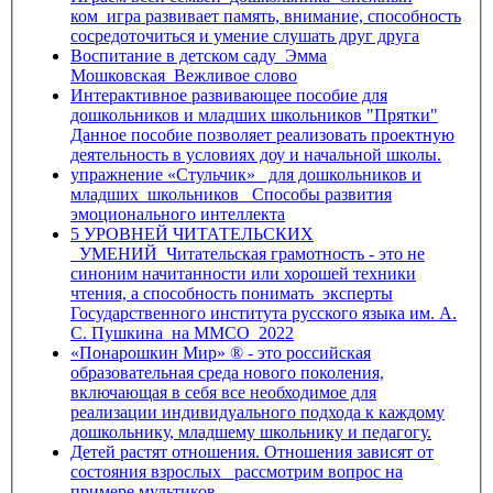
ком_игра развивает память, внимание, способность
сосредоточиться и умение слушать друг друга
Воспитание в детском саду_Эмма
Мошковская_Вежливое слово
Интерактивное развивающее пособие для
дошкольников и младших школьников "Прятки"
Данное пособие позволяет реализовать проектную
деятельность в условиях доу и начальной школы.
упражнение «Стульчик»_ для дошкольников и
младших_школьников_ Способы развития
эмоционального интеллекта
5 УРОВНЕЙ ЧИТАТЕЛЬСКИХ
_УМЕНИЙ_Читательская грамотность - это не
синоним начитанности или хорошей техники
чтения, а способность понимать_эксперты
Государственного института русского языка им. А.
С. Пушкина_на ММСО_2022
«Понарошкин Мир» ® - это российская
образовательная среда нового поколения,
включающая в себя все необходимое для
реализации индивидуального подхода к каждому
дошкольнику, младшему школьнику и педагогу.
Детей растят отношения. Отношения зависят от
состояния взрослых_ рассмотрим вопрос на
примере мультиков