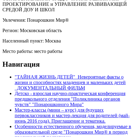
ПРОЕКТИРОВАНИЕ и УПРАВЛЕНИЕ РАЗВИВАЮЩЕЙ
СРЕДОЙ ДОУ И ШКОЛ
Увлечения:
Понарошкин Мир®
Регион:
Московская область
Населенный пункт:
Москва
Место работы:
место работы
Навигация
"ТАЙНАЯ ЖИЗНЬ ДЕТЕЙ"_Невероятные факты о
жизни и способностях младенцев и маленьких детей
_ДОКУМЕНТАЛЬНЫЙ ФИЛЬМ
Детско - взрослая научно-практическая конференция
предшкольного отделения "Поликлиника органов
чувств" "Понарошкиного Мира"
Мастер-классы (мини – курс) для будущих
первоклассников и мастер-лекция для родителей (май-
июнь 2016 года). Приглашение и тематика.
Особенности естественного обучения, моделируемые в
образовательной среде "Понарошкин Мир® в период