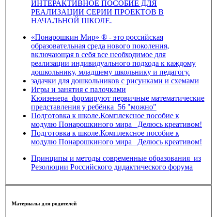
ИНТЕРАКТИВНОЕ ПОСОБИЕ ДЛЯ
РЕАЛИЗАЦИИ СЕРИИ ПРОЕКТОВ В
НАЧАЛЬНОЙ ШКОЛЕ.
«Понарошкин Мир» ® - это российская
образовательная среда нового поколения,
включающая в себя все необходимое для
реализации индивидуального подхода к каждому
дошкольнику, младшему школьнику и педагогу.
задачки для дошкольников с рисунками и схемами
Игры и занятия с палочками
Кюизенера_формируют первичные математические
представления у ребёнка_56 "можно"
Подготовка к школе.Комплексное пособие к
модулю Понарошкиного мира_ Делюсь креативом!
Подготовка к школе.Комплексное пособие к
модулю Понарошкиного мира_ Делюсь креативом!
Принципы и методы современные образования_из
Резолюции Российского дидактического форума
Материалы для родителей