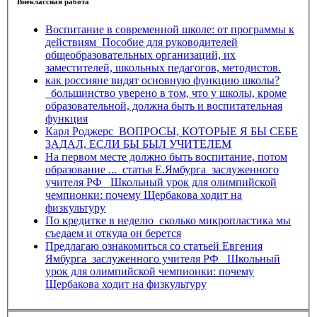
Внеклассная работа
Воспитание в современной школе: от программы к
действиям_Пособие для руководителей
общеобразовательных организаций, их
заместителей, школьных педагогов, методистов.
как россияне видят основную функцию школы?
_большинство уверено в том, что у школы, кроме
образовательной, должна быть и воспитательная
функция
Карл Роджерс_ВОПРОСЫ, КОТОРЫЕ Я БЫ СЕБЕ
ЗАДАЛ, ЕСЛИ БЫ БЫЛ УЧИТЕЛЕМ
На первом месте должно быть воспитание, потом
образование ..._статья Е.Ямбурга_заслуженного
учителя РФ_ Школьный урок для олимпийской
чемпионки: почему Щербакова ходит на
физкультуру
По кредитке в неделю_сколько микропластика мы
съедаем и откуда он берется
Предлагаю ознакомиться со статьей Евгения
Ямбурга_заслуженного учителя РФ_ Школьный
урок для олимпийской чемпионки: почему
Щербакова ходит на физкультуру