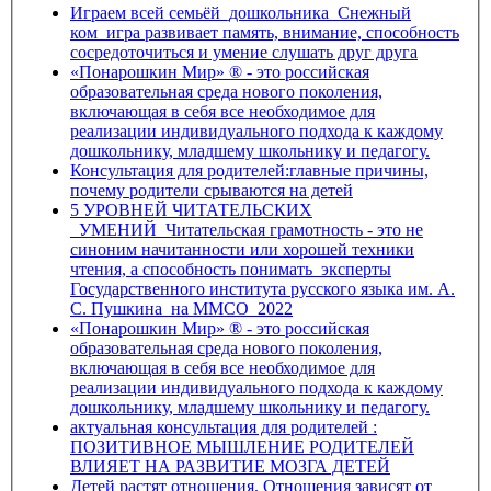
Играем всей семьёй_дошкольника_Снежный
ком_игра развивает память, внимание, способность
сосредоточиться и умение слушать друг друга
«Понарошкин Мир» ® - это российская
образовательная среда нового поколения,
включающая в себя все необходимое для
реализации индивидуального подхода к каждому
дошкольнику, младшему школьнику и педагогу.
Консультация для родителей:главные причины,
почему родители срываются на детей
5 УРОВНЕЙ ЧИТАТЕЛЬСКИХ
_УМЕНИЙ_Читательская грамотность - это не
синоним начитанности или хорошей техники
чтения, а способность понимать_эксперты
Государственного института русского языка им. А.
С. Пушкина_на ММСО_2022
«Понарошкин Мир» ® - это российская
образовательная среда нового поколения,
включающая в себя все необходимое для
реализации индивидуального подхода к каждому
дошкольнику, младшему школьнику и педагогу.
актуальная консультация для родителей :
ПОЗИТИВНОЕ МЫШЛЕНИЕ РОДИТЕЛЕЙ
ВЛИЯЕТ НА РАЗВИТИЕ МОЗГА ДЕТЕЙ
Детей растят отношения. Отношения зависят от