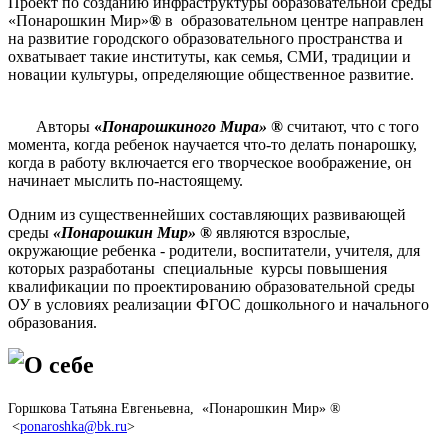
Проект по созданию инфраструктуры образовательной среды
«Понарошкин Мир»
®
в образовательном центре направлен
на развитие городского образовательного пространства и
охватывает такие институты, как семья, СМИ, традиции и
новации культуры, определяющие общественное развитие.
Авторы
«
Понарошкиного Мира»
®
считают, что с того
момента, когда ребенок научается что-то делать понарошку,
когда в работу включается его творческое воображение, он
начинает мыслить по-настоящему.
Одним из существеннейших составляющих развивающей
среды
«Понарошкин Мир»
®
являются взрослые,
окружающие ребенка - родители, воспитатели, учителя, для
которых разработаны специальные курсы повышения
квалификации по проектированию образовательной среды
ОУ в условиях реализации ФГОС дошкольного и начального
образования.
О себе
Горшкова Татьяна Евгеньевна, «Понарошкин Мир» ®
<
ponaroshka@bk.ru
>