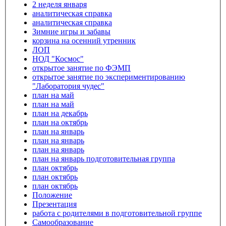
2 неделя января
аналитическая справка
аналитическая справка
Зимние игры и забавы
корзина на осенний утренник
ЛОП
НОД "Космос"
открытое занятие по ФЭМП
открытое занятие по экспериментированию
"Лаборатория чудес"
план на май
план на май
план на декабрь
план на октябрь
план на январь
план на январь
план на январь
план на январь подготовительная группа
план октябрь
план октябрь
план октябрь
Положение
Презентация
работа с родителями в подготовительной группе
Самообразование