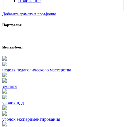
Положение
Добавить грамоту в портфолио
Портфолио:
Мои альбомы
неделя педагогического мастерства
эколята
уголок пдд
уголок экспериментирования