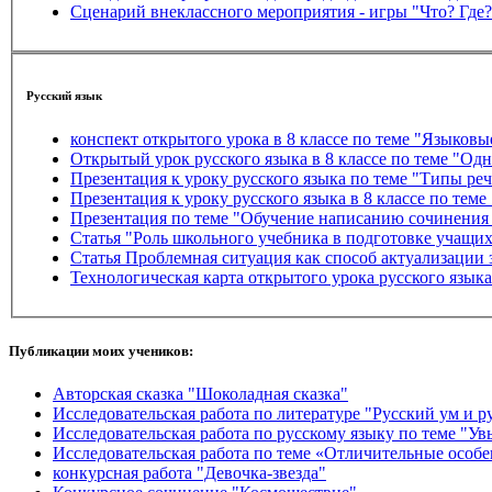
Сценарий внеклассного мероприятия - игры "Что? Где? 
Русский язык
конспект открытого урока в 8 классе по теме "Языковы
Открытый урок русского языка в 8 классе по теме "О
Презентация к уроку русского языка по тем
Презентация к уроку русского языка в 8 классе по те
Презентация по теме "Обучение написанию сочинения 
Статья "Роль школьного учебника в подготовке учащи
Статья Проблемная ситуация как способ актуализации 
Технологическая карта открытого урока русского языка
Публикации моих учеников:
Авторская сказка "Шоколадная сказка"
Исследовательская работа по литературе "Русский ум и р
Исследовательская работа по русскому языку по теме "Ув
Исследовательская работа по теме «Отличительные особе
конкурсная работа "Девочка-звезда"