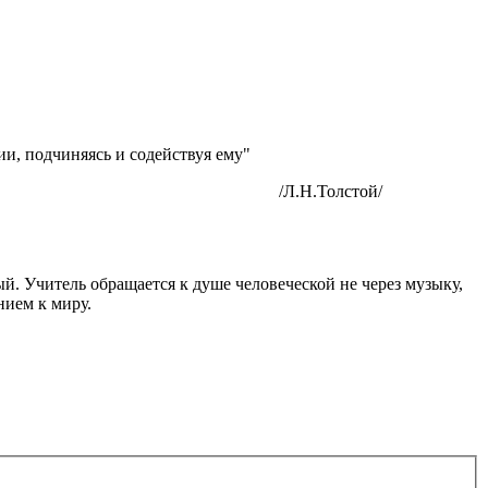
ии, подчиняясь и содействуя ему"
той/
ый. Учитель обращается к душе человеческой не через музыку,
нием к миру.