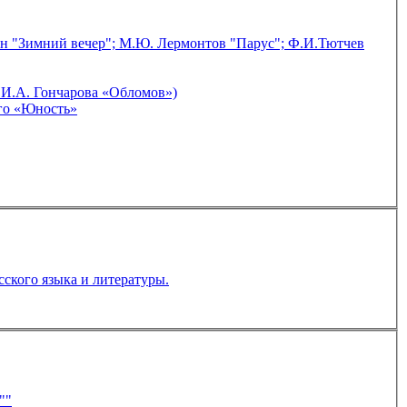
кин "Зимний вечер"; М.Ю. Лермонтов "Парус"; Ф.И.Тютчев
точного халата» (по роману И.А. Гончарова «Обломов»)
ши героя» по повести Л.Н.Толстого «Юность»
сского языка и литературы.
еху""