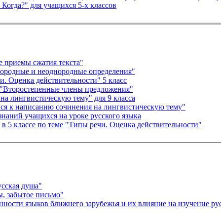
Когда?" для учащихся 5-х классов
е приемы сжатия текста"
днородные и неоднородные определения"
е "Типы речи. Оценка действительности" 5 класс
ме "Второстепенные члены предложения"
на лингвистическую тему" для 9 класса
хся к написанию сочинения на лингвистическую тему"
знаний учащихся на уроке русского языка
 в 5 классе по теме "Типы речи. Оценка действительности"
усская душа"
ы, забытое письмо"
нности языков ближнего зарубежья и их влияние на изучение ру