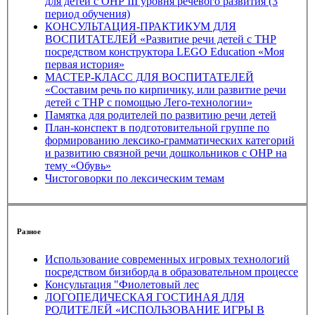
для детей с ОНР III уровня речевого развития (3
период обучения)
КОНСУЛЬТАЦИЯ-ПРАКТИКУМ ДЛЯ
ВОСПИТАТЕЛЕЙ «Развитие речи детей с ТНР
посредством конструктора LEGO Education «Моя
первая история»
МАСТЕР-КЛАСС ДЛЯ ВОСПИТАТЕЛЕЙ
«Составим речь по кирпичику, или развитие речи
детей с ТНР с помощью Лего-технологии»
Памятка для родителей по развитию речи детей
План-конспект в подготовительной группе по
формированию лексико-грамматических категорий
и развитию связной речи дошкольников с ОНР на
тему «Обувь»
Чистоговорки по лексическим темам
Разное
Использование современных игровых технологий
посредством бизиборда в образовательном процессе
Консультация "Фиолетовый лес
ЛОГОПЕДИЧЕСКАЯ ГОСТИНАЯ ДЛЯ
РОДИТЕЛЕЙ «ИСПОЛЬЗОВАНИЕ ИГРЫ В