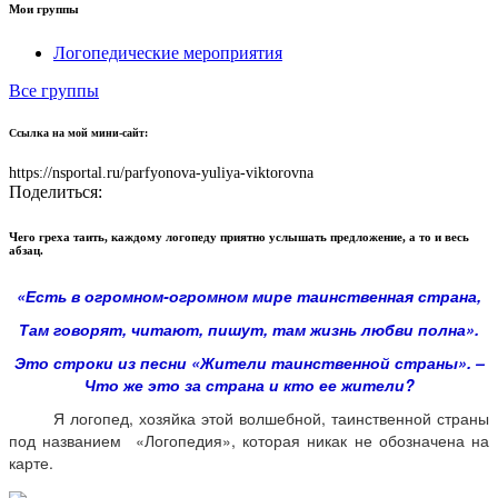
Мои группы
Логопедические мероприятия
Все группы
Ссылка на мой мини-сайт:
https://nsportal.ru/parfyonova-yuliya-viktorovna
Поделиться:
Чего греха таить, каждому логопеду приятно услышать предложение, а то и весь
абзац.
«Есть в огромном-огромном мире таинственная страна,
Там говорят, читают, пишут, там жизнь любви полна».
Это строки из песни «Жители таинственной страны». –
Что же это за страна и кто ее жители?
Я логопед, хозяйка этой волшебной, таинственной страны
под названием «Логопедия», которая никак не обозначена на
карте.