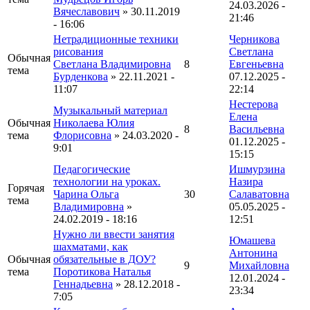
24.03.2026 -
Вячеславович
» 30.11.2019
21:46
- 16:06
Нетрадиционные техники
Черникова
рисования
Светлана
Обычная
Светлана Владимировна
8
Евгеньевна
тема
Бурденкова
» 22.11.2021 -
07.12.2025 -
11:07
22:14
Нестерова
Музыкальный материал
Елена
Обычная
Николаева Юлия
8
Васильевна
тема
Флорисовна
» 24.03.2020 -
01.12.2025 -
9:01
15:15
Педагогические
Ишмурзина
технологии на уроках.
Назира
Горячая
Чарина Ольга
30
Салаватовна
тема
Владимировна
»
05.05.2025 -
24.02.2019 - 18:16
12:51
Нужно ли ввести занятия
Юмашева
шахматами, как
Антонина
Обычная
обязательные в ДОУ?
9
Михайловна
тема
Поротикова Наталья
12.01.2024 -
Геннадьевна
» 28.12.2018 -
23:34
7:05