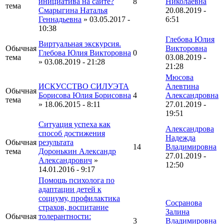
инициатива на сайте?
8
Николаевна
тема
Смарыгина Наталья
20.08.2019 -
Геннадьевна
» 03.05.2017 -
6:51
10:38
Глебова Юлия
Виртуальная экскурсия.
Обычная
Викторовна
Глебова Юлия Викторовна
0
тема
03.08.2019 -
» 03.08.2019 - 21:28
21:28
Мюсова
ИСКУССТВО СИЛУЭТА
Алевтина
Обычная
Борисова Юлия Борисовна
4
Александровна
тема
» 18.06.2015 - 8:11
27.01.2019 -
19:51
Ситуация успеха как
Александрова
способ достижения
Надежда
Обычная
результата
14
Владимировна
тема
Доронькин Александр
27.01.2019 -
Александрович
»
12:50
14.01.2016 - 9:17
Помощь психолога по
адаптации детей к
социуму, профилактика
Сосранова
страхов, воспитание
Залина
Обычная
толерантности:
3
Владимировна