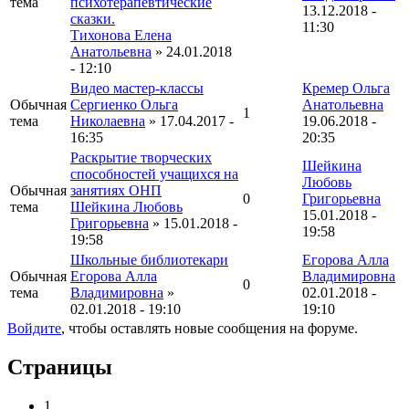
тема
психотерапевтические
13.12.2018 -
сказки.
11:30
Тихонова Елена
Анатольевна
» 24.01.2018
- 12:10
Видео мастер-классы
Кремер Ольга
Обычная
Сергиенко Ольга
Анатольевна
1
тема
Николаевна
» 17.04.2017 -
19.06.2018 -
16:35
20:35
Раскрытие творческих
Шейкина
способностей учащихся на
Любовь
Обычная
занятиях ОНП
0
Григорьевна
тема
Шейкина Любовь
15.01.2018 -
Григорьевна
» 15.01.2018 -
19:58
19:58
Школьные библиотекари
Егорова Алла
Обычная
Егорова Алла
Владимировна
0
тема
Владимировна
»
02.01.2018 -
02.01.2018 - 19:10
19:10
Войдите
, чтобы оставлять новые сообщения на форуме.
Страницы
1