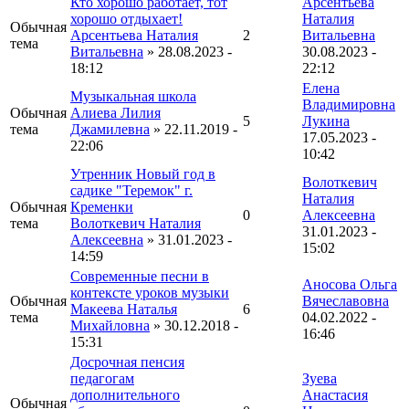
Кто хорошо работает, тот
Арсентьева
хорошо отдыхает!
Наталия
Обычная
Арсентьева Наталия
2
Витальевна
тема
Витальевна
» 28.08.2023 -
30.08.2023 -
18:12
22:12
Елена
Музыкальная школа
Владимировна
Обычная
Алиева Лилия
5
Лукина
тема
Джамилевна
» 22.11.2019 -
17.05.2023 -
22:06
10:42
Утренник Новый год в
Волоткевич
садике "Теремок" г.
Наталия
Обычная
Кременки
0
Алексеевна
тема
Волоткевич Наталия
31.01.2023 -
Алексеевна
» 31.01.2023 -
15:02
14:59
Современные песни в
Аносова Ольга
контексте уроков музыки
Обычная
Вячеславовна
Макеева Наталья
6
тема
04.02.2022 -
Михайловна
» 30.12.2018 -
16:46
15:31
Досрочная пенсия
педагогам
Зуева
дополнительного
Анастасия
Обычная