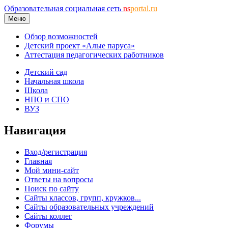
Образовательная социальная сеть
ns
portal.ru
Меню
Обзор возможностей
Детский проект «Алые паруса»
Аттестация педагогических работников
Детский сад
Начальная школа
Школа
НПО и СПО
ВУЗ
Навигация
Вход/регистрация
Главная
Мой мини-сайт
Ответы на вопросы
Поиск по сайту
Сайты классов, групп, кружков...
Сайты образовательных учреждений
Сайты коллег
Форумы