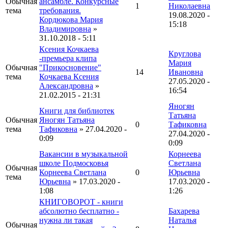
Обычная
ансамбле. Конкурсные
1
Николаевна
тема
требования.
19.08.2020 -
Кордюкова Мария
15:18
Владимировна
»
31.10.2018 - 5:11
Ксения Кочкаева
Круглова
-премьера клипа
Мария
Обычная
"Прикосновение"
14
Ивановна
тема
Кочкаева Ксения
27.05.2020 -
Александровна
»
16:54
21.02.2015 - 21:31
Яногян
Книги для библиотек
Татьяна
Обычная
Яногян Татьяна
0
Тафиковна
тема
Тафиковна
» 27.04.2020 -
27.04.2020 -
0:09
0:09
Вакансии в музыкальной
Корнеева
школе Подмосковья
Светлана
Обычная
Корнеева Светлана
0
Юрьевна
тема
Юрьевна
» 17.03.2020 -
17.03.2020 -
1:08
1:26
КНИГОВОРОТ - книги
абсолютно бесплатно -
Бахарева
нужна ли такая
Наталья
Обычная