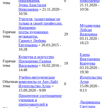
образования.
0
Николаевна
тема
Зуева Анастасия
21.11.2020 -
Николаевна
» 21.11.2020 -
10:56
10:56
Учителя, талантливые не
только в своей профессии.
Мухамедова
Например,
Лейсан
Горячая
поэты,художники,
29
Вазиховна
тема
музыканты.
03.11.2020 -
Гарнист Любовь
16:23
Евгеньевна
» 26.03.2015 -
16:28
Елена
Культура и искусство
Викторовна
Горячая
Прохоренко Галина
19
Корчуева
тема
Васильевна
» 16.02.2016 -
03.10.2020 -
14:48
19:30
Учебно-методические
Издательство
Обычная
комплекты от Арт-Лайт
Агни
0
тема
Издательство Агни
»
15.09.2020 -
15.09.2020 - 9:09
9:13
Процентное соотношение
учеников и
Дворянкина
преподавателей в
Светлана